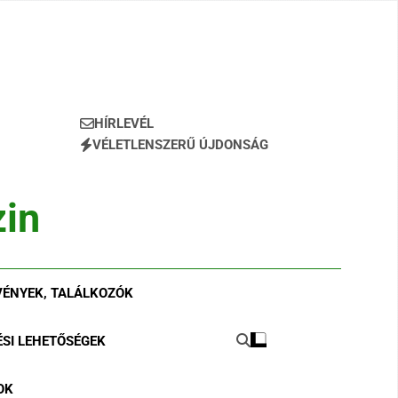
HÍRLEVÉL
VÉLETLENSZERŰ ÚJDONSÁG
in
ÉNYEK, TALÁLKOZÓK
ÉSI LEHETŐSÉGEK
OK