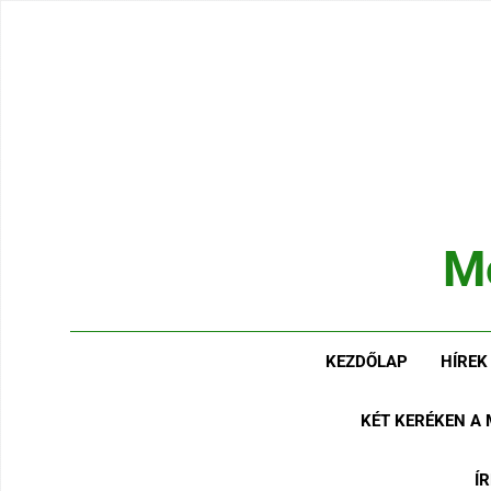
Ugrás
a
tartalomra
M
Hírek
KEZDŐLAP
HÍREK
KÉT KERÉKEN A
Í