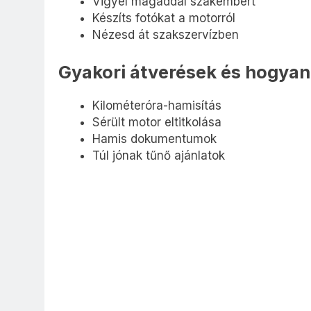
Vigyél magaddal szakembert
Készíts fotókat a motorról
Nézesd át szakszervízben
Gyakori átverések és hogyan 
Kilométeróra-hamisítás
Sérült motor eltitkolása
Hamis dokumentumok
Túl jónak tűnő ajánlatok