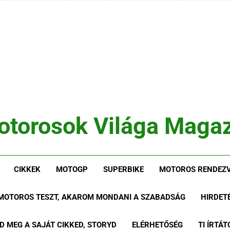
otorosok Világa Magaz
, Tesztek, Élmények Egy Helyen!
CIKKEK
MOTOGP
SUPERBIKE
MOTOROS RENDEZV
 MOTOROS TESZT, AKAROM MONDANI A SZABADSÁG
HIRDET
RD MEG A SAJÁT CIKKED, STORYD
ELÉRHETŐSÉG
TI ÍRTÁT