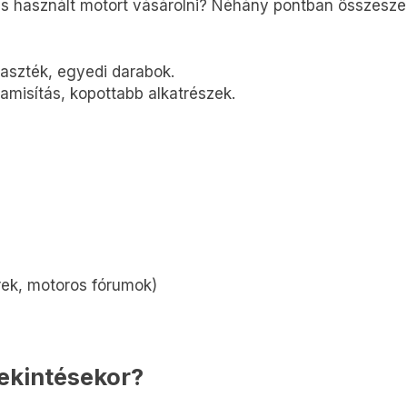
es használt motort vásárolni? Néhány pontban összesze
aszték, egyedi darabok.
hamisítás, kopottabb alkatrészek.
rek, motoros fórumok)
tekintésekor?