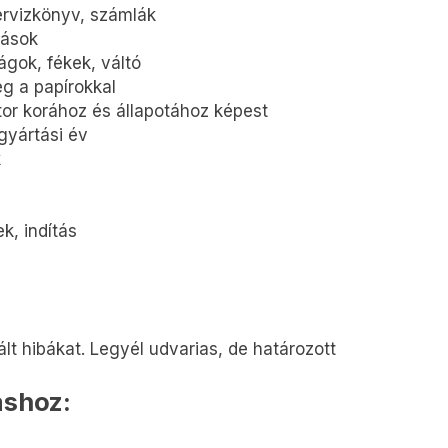
rvizkönyv, számlák
pások
gok, fékek, váltó
g a papírokkal
otor korához és állapotához képest
gyártási év
k
k, indítás
ált hibákat. Legyél udvarias, de határozott
áshoz: