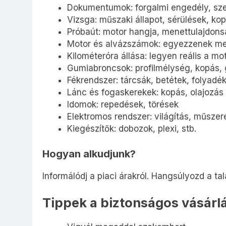
Dokumentumok: forgalmi engedély, sze
Vizsga: műszaki állapot, sérülések, ko
Próbaút: motor hangja, menettulajdonsá
Motor és alvázszámok: egyezzenek me
Kilométeróra állása: legyen reális a m
Gumiabroncsok: profilmélység, kopás, 
Fékrendszer: tárcsák, betétek, folyadé
Lánc és fogaskerekek: kopás, olajozás
Idomok: repedések, törések
Elektromos rendszer: világítás, műszere
Kiegészítők: dobozok, plexi, stb.
Hogyan alkudjunk?
Informálódj a piaci árakról. Hangsúlyozd a tal
Tippek a biztonságos vásárl