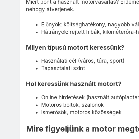
Miért pont a használt motorvásárlás? Érdem
nehogy átverjenek.
Előnyök: költséghatékony, nagyobb vál
Hátrányok: rejtett hibák, kilométeróra-
Milyen típusú motort keressünk?
Használati cél (város, túra, sport)
Tapasztalati szint
Hol keressünk használt motort?
Online hirdetések (használt autópiacte
Motoros boltok, szalonok
Ismerősök, motoros közösségek
Mire figyeljünk a motor meg