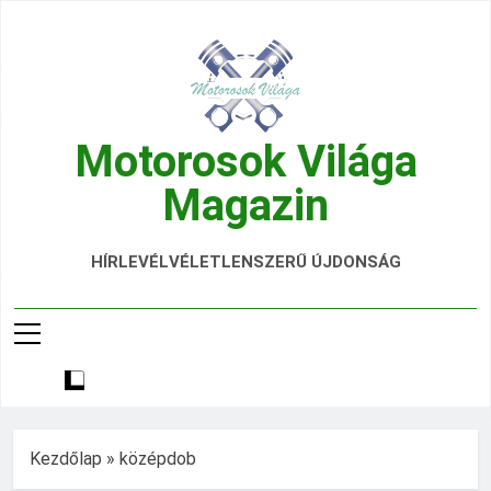
Ugrás
a
tartalomra
Motorosok Világa
Magazin
Hírek, Tesztek, Élmények Egy Helyen!
HÍRLEVÉL
VÉLETLENSZERŰ ÚJDONSÁG
Kezdőlap
»
középdob