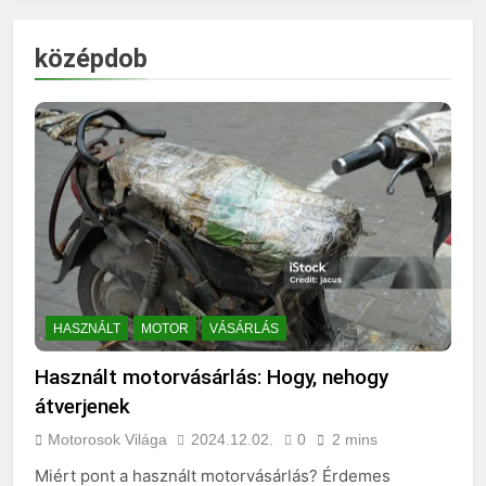
középdob
HASZNÁLT
MOTOR
VÁSÁRLÁS
Használt motorvásárlás: Hogy, nehogy
átverjenek
Motorosok Világa
2024.12.02.
0
2 mins
Miért pont a használt motorvásárlás? Érdemes