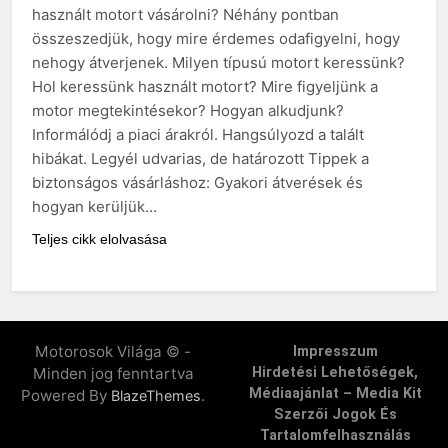
használt motort vásárolni? Néhány pontban
összeszedjük, hogy mire érdemes odafigyelni, hogy
nehogy átverjenek. Milyen típusú motort keressünk?
Hol keressünk használt motort? Mire figyeljünk a
motor megtekintésekor? Hogyan alkudjunk?
Informálódj a piaci árakról. Hangsúlyozd a talált
hibákat. Legyél udvarias, de határozott Tippek a
biztonságos vásárláshoz: Gyakori átverések és
hogyan kerüljük…
Teljes cikk elolvasása
Motorosok Világa © -
Impresszum
Minden jog fenntartva
Hirdetési Lehetőségek,
Médiaajánlat – Media Kit
Powered By
.
BlazeThemes
Szerzői Jogok És
Tartalomfelhasználás