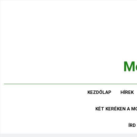
Ugrás
a
tartalomra
Mo
Hírek
KEZDŐLAP
HÍREK
KÉT KERÉKEN A 
ÍRD