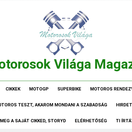
torosok Világa Maga
, Tesztek, Élmények Egy Helyen!
CIKKEK
MOTOGP
SUPERBIKE
MOTOROS RENDEZ
MOTOROS TESZT, AKAROM MONDANI A SZABADSÁG
HIRDE
 MEG A SAJÁT CIKKED, STORYD
ELÉRHETŐSÉG
TI ÍRT