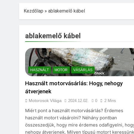
Kezdőlap
»
ablakemelő kábel
ablakemelő kábel
HASZNÁLT
MOTOR
VÁSÁRLÁS
Használt motorvásárlás: Hogy, nehogy
átverjenek
Motorosok Világa
2024.12.02.
0
2 Mins
Miért pont a használt motorvásárlás? Érdemes
használt motort vásárolni? Néhány pontban
összeszedjük, hogy mire érdemes odafigyelni, hog
nehogy átverjenek. Milyen típusú motort keressün