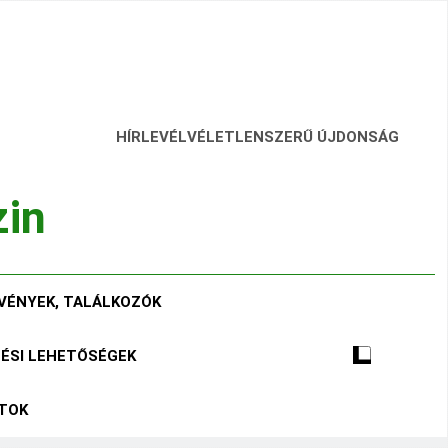
HÍRLEVÉL
VÉLETLENSZERŰ ÚJDONSÁG
zin
VÉNYEK, TALÁLKOZÓK
TÉSI LEHETŐSÉGEK
ÁTOK