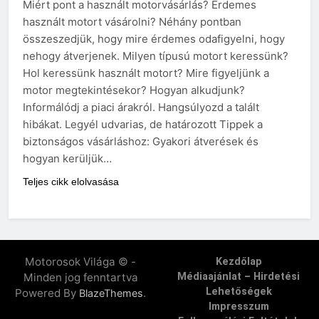
Miért pont a használt motorvásárlás? Érdemes
használt motort vásárolni? Néhány pontban
összeszedjük, hogy mire érdemes odafigyelni, hogy
nehogy átverjenek. Milyen típusú motort keressünk?
Hol keressünk használt motort? Mire figyeljünk a
motor megtekintésekor? Hogyan alkudjunk?
Informálódj a piaci árakról. Hangsúlyozd a talált
hibákat. Legyél udvarias, de határozott Tippek a
biztonságos vásárláshoz: Gyakori átverések és
hogyan kerüljük…
Teljes cikk elolvasása
Motorosok Világa © -
Kezdőlap
Minden jog fenntartva
Médiaajánlat – Hirdetési
Lehetőségek
Powered By
.
BlazeThemes
Impresszum