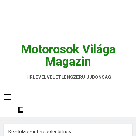
Ugrás
a
tartalomra
Motorosok Világa
Magazin
Hírek, Tesztek, Élmények Egy Helyen!
HÍRLEVÉL
VÉLETLENSZERŰ ÚJDONSÁG
Kezdőlap
»
intercooler bilincs