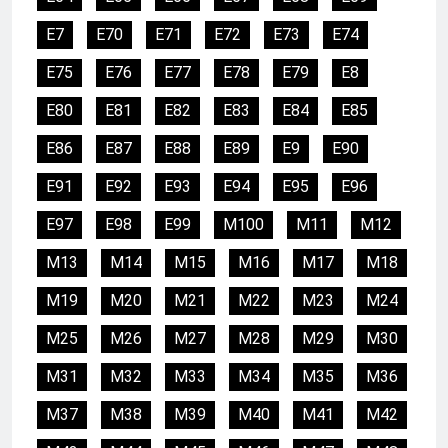
E7
E70
E71
E72
E73
E74
E75
E76
E77
E78
E79
E8
E80
E81
E82
E83
E84
E85
E86
E87
E88
E89
E9
E90
E91
E92
E93
E94
E95
E96
E97
E98
E99
M100
M11
M12
M13
M14
M15
M16
M17
M18
M19
M20
M21
M22
M23
M24
M25
M26
M27
M28
M29
M30
M31
M32
M33
M34
M35
M36
M37
M38
M39
M40
M41
M42