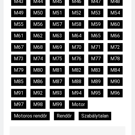
M43
M44
M45
M46
M47
M48
M49
M50
M51
M52
M53
M54
M55
M56
M57
M58
M59
M60
M61
M62
M63
M64
M65
M66
M67
M68
M69
M70
M71
M72
M73
M74
M75
M76
M77
M78
M79
M80
M81
M82
M83
M84
M85
M86
M87
M88
M89
M90
M91
M92
M93
M94
M95
M96
M97
M98
M99
Motor
Motoros rendőr
Rendőr
Szabálytalan