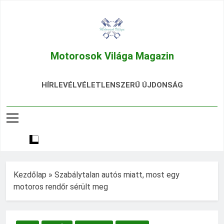
Ugrás
a
tartalomra
Motorosok Világa Magazin
Hírek, Tesztek, Élmények Egy Helyen!
HÍRLEVÉL
VÉLETLENSZERŰ ÚJDONSÁG
Kezdőlap
»
Szabálytalan autós miatt, most egy
motoros rendőr sérült meg