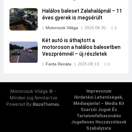
Halálos baleset Zalahalápnál – 11
éves gyerek is megsérült
Motorosok Világa
2025.08.30.
0
Két autó is áthajtott a
motoroson a halálos balesetben
Veszprémnél – új részletek
Fanta Renáta
2025.08.13.
0
Motorosok Világa © -
Impresszum
Minden jog fenntartva
Hirdetési Lehetőségek,
Médiaajánlat – Media Kit
Powered By
.
BlazeThemes
Szerzői Jogok És
Tartalomfelhasználás
Jogellenes Hozzászólások
Szabályzata