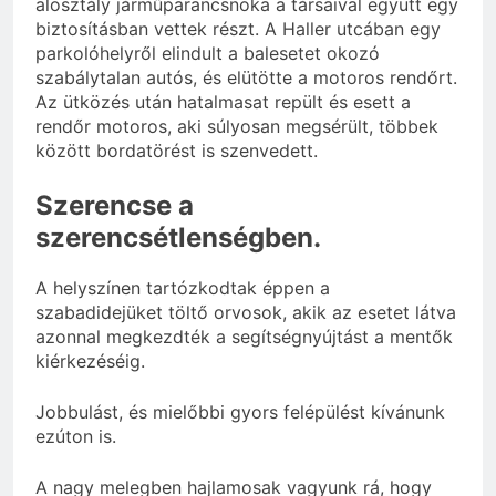
alosztály járműparancsnoka a társaival együtt egy
biztosításban vettek részt. A Haller utcában egy
parkolóhelyről elindult a balesetet okozó
szabálytalan autós, és elütötte a motoros rendőrt.
Az ütközés után hatalmasat repült és esett a
rendőr motoros, aki súlyosan megsérült, többek
között bordatörést is szenvedett.
Szerencse a
szerencsétlenségben.
A helyszínen tartózkodtak éppen a
szabadidejüket töltő orvosok, akik az esetet látva
azonnal megkezdték a segítségnyújtást a mentők
kiérkezéséig.
Jobbulást, és mielőbbi gyors felépülést kívánunk
ezúton is.
A nagy melegben hajlamosak vagyunk rá, hogy