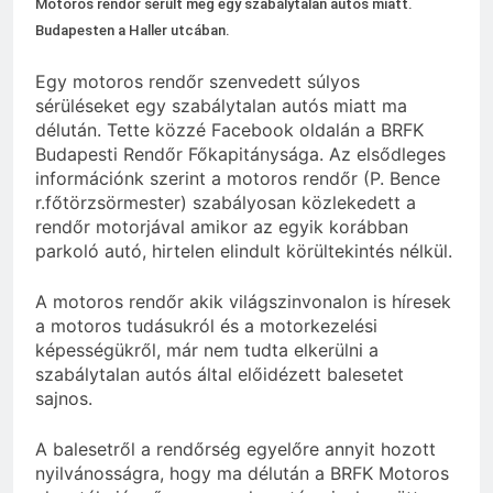
Motoros rendőr sérült meg egy szabálytalan autós miatt.
Budapesten a Haller utcában.
Egy motoros rendőr szenvedett súlyos
sérüléseket egy szabálytalan autós miatt ma
délután. Tette közzé Facebook oldalán a BRFK
Budapesti Rendőr Főkapitánysága. Az elsődleges
információnk szerint a motoros rendőr (P. Bence
r.főtörzsörmester) szabályosan közlekedett a
rendőr motorjával amikor az egyik korábban
parkoló autó, hirtelen elindult körültekintés nélkül.
A motoros rendőr akik világszinvonalon is híresek
a motoros tudásukról és a motorkezelési
képességükről, már nem tudta elkerülni a
szabálytalan autós által előidézett balesetet
sajnos.
A balesetről a rendőrség egyelőre annyit hozott
nyilvánosságra, hogy ma délután a BRFK Motoros