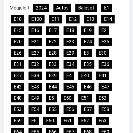
Megjelölt:
2024
Autós
Baleset
E1
E10
E100
E11
E12
E13
E14
E15
E16
E17
E18
E19
E2
E20
E21
E22
E23
E24
E25
E26
E27
E28
E29
E3
E30
E31
E32
E33
E34
E35
E36
E37
E38
E39
E4
E40
E41
E42
E43
E44
E45
E46
E47
E48
E49
E5
E50
E51
E52
E53
E54
E55
E56
E57
E58
E59
E6
E60
E61
E62
E63
E64
E65
E66
E67
E68
E69