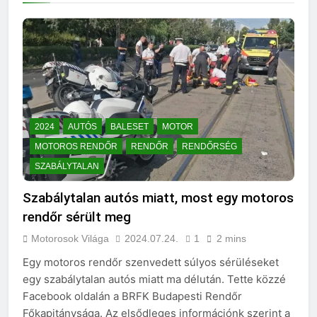
2024
AUTÓS
BALESET
MOTOR
MOTOROS RENDŐR
RENDŐR
RENDŐRSÉG
SZABÁLYTALAN
Szabálytalan autós miatt, most egy motoros
rendőr sérült meg
Motorosok Világa
2024.07.24.
1
2 mins
Egy motoros rendőr szenvedett súlyos sérüléseket
egy szabálytalan autós miatt ma délután. Tette közzé
Facebook oldalán a BRFK Budapesti Rendőr
Főkapitánysága. Az elsődleges információnk szerint a