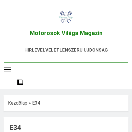
Ugrás
a
tartalomra
Motorosok Világa Magazin
Hírek, Tesztek, Élmények Egy Helyen!
HÍRLEVÉL
VÉLETLENSZERŰ ÚJDONSÁG
Kezdőlap
»
E34
E34