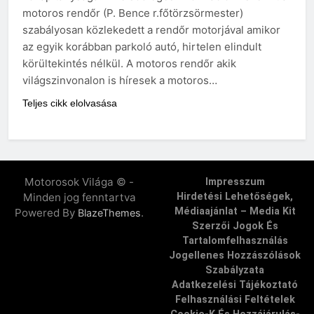
motoros rendőr (P. Bence r.főtörzsörmester)
szabályosan közlekedett a rendőr motorjával amikor
az egyik korábban parkoló autó, hirtelen elindult
körültekintés nélkül. A motoros rendőr akik
világszinvonalon is híresek a motoros…
Teljes cikk elolvasása
Motorosok Világa © -
Impresszum
Minden jog fenntartva
Hirdetési Lehetőségek,
Médiaajánlat – Media Kit
Powered By
.
BlazeThemes
Szerzői Jogok És
Tartalomfelhasználás
Jogellenes Hozzászólások
Szabályzata
Adatkezelési Tájékoztató
Felhasználási Feltételek