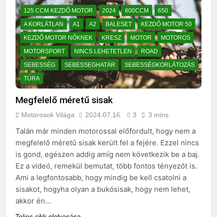
125 CCM KEZDŐ MOTOR
2024
600CCM
650
A KORLÁTLAN
A1
A2
BALESET
KEZDŐ MOTOR 50
KEZDŐ MOTOR NŐKNEK
KRESZ
MOTOR
MOTOROS
MOTORSPORT
NINCS LEHETETLEN
ROAD
SEBESSÉG
SEBESSEGHATÁR
SEBESSÉGKORLÁTOZÁS
TÚRA
Megfelelő méretű sisak
Motorosok Világa
2024.07.16.
3
3 mins
Talán már minden motorossal előfordult, hogy nem a
megfelelő méretű sisak került fel a fejére. Ezzel nincs
is gond, egészen addig amíg nem következik be a baj.
Ez a videó, remekül bemutat, több fontos tényezőt is.
Ami a legfontosabb, hogy mindig be kell csatolni a
sisakot, hogyha olyan a bukósisak, hogy nem lehet,
akkor én…
Teljes cikk elolvasása