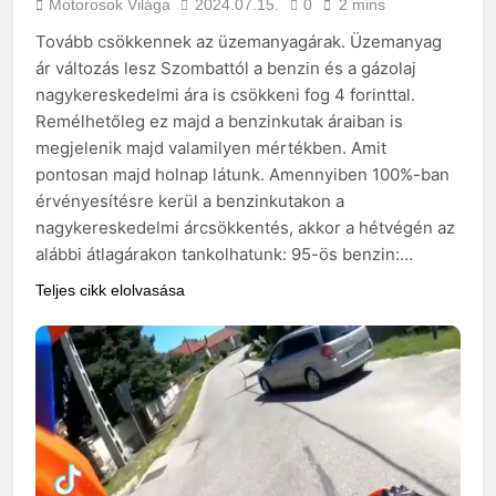
Motorosok Világa
2024.07.15.
0
2 mins
Tovább csökkennek az üzemanyagárak. Üzemanyag
ár változás lesz Szombattól a benzin és a gázolaj
nagykereskedelmi ára is csökkeni fog 4 forinttal.
Remélhetőleg ez majd a benzinkutak áraiban is
megjelenik majd valamilyen mértékben. Amit
pontosan majd holnap látunk. Amennyiben 100%-ban
érvényesítésre kerül a benzinkutakon a
nagykereskedelmi árcsökkentés, akkor a hétvégén az
alábbi átlagárakon tankolhatunk: 95-ös benzin:…
Teljes cikk elolvasása