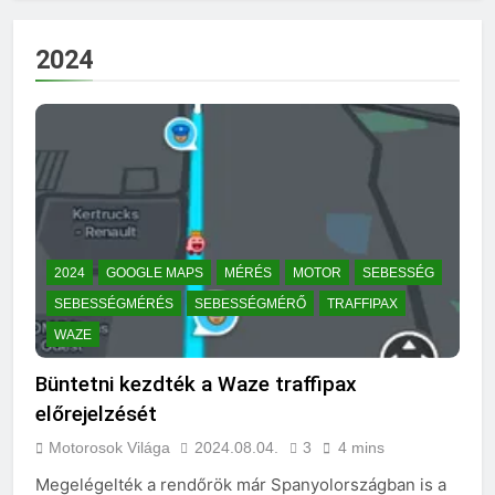
2024
2024
GOOGLE MAPS
MÉRÉS
MOTOR
SEBESSÉG
SEBESSÉGMÉRÉS
SEBESSÉGMÉRŐ
TRAFFIPAX
WAZE
Büntetni kezdték a Waze traffipax
előrejelzését
Motorosok Világa
2024.08.04.
3
4 mins
Megelégelték a rendőrök már Spanyolországban is a