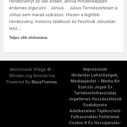
rendezvényt az idei évben, ahova mindenképpen
érdemes elgurulni. Június Július Természetesen a
Július sem marad szárazon. Hiszen a legtöbb
rendezvény, motoros találkozó és Fesztivál Júliusban
lesz….
Teljes cikk elolvasása
Motorosok Világa © -
Impresszum
Minden jog fenntartva
Hirdetési Lehetőségek,
Médiaajánlat – Media Kit
Powered By
.
BlazeThemes
Szerzői Jogok És
Tartalomfelhasználás
Jogellenes Hozzászólások
Szabályzata
Adatkezelési Tájékoztató
Felhasználási Feltételek
Cookie-K És Hozzájárulás-