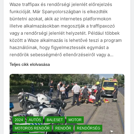
Waze traffipax és rendőrségi jelenlét előrejelzés
funkcióját. Már Spanyolországban is elkezdték
büntetni azokat, akik az internetes platformokon
illetve alkalmazásokban megosztják a traffipaxozó
vagy a rendőrségi jelenlét helyzetét. Például többek
között a Waze alkalmazás is lehetővé teszi a program
használóinak, hogy figyelmeztessék egymást a
rendőrök sebességmérő ellenőrzéseiről vagy a…
Teljes cikk elolvasása
2024
AUTÓS
BALESET
MOTOR
MOTOROS RENDŐR
RENDŐR
RENDŐRSÉG