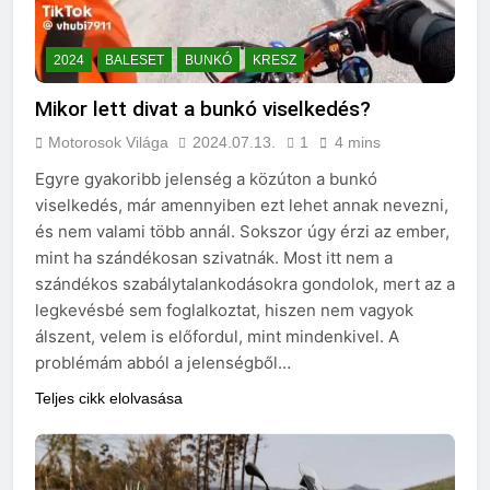
2024
BALESET
BUNKÓ
KRESZ
Mikor lett divat a bunkó viselkedés?
Motorosok Világa
2024.07.13.
1
4 mins
Egyre gyakoribb jelenség a közúton a bunkó
viselkedés, már amennyiben ezt lehet annak nevezni,
és nem valami több annál. Sokszor úgy érzi az ember,
mint ha szándékosan szivatnák. Most itt nem a
szándékos szabálytalankodásokra gondolok, mert az a
legkevésbé sem foglalkoztat, hiszen nem vagyok
álszent, velem is előfordul, mint mindenkivel. A
problémám abból a jelenségből…
Teljes cikk elolvasása