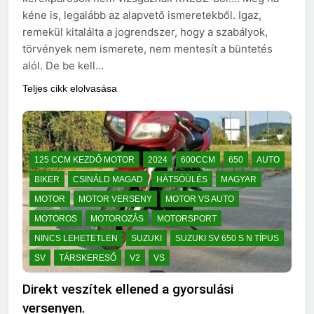
kéne is, legalább az alapvető ismeretekből. Igaz,
remekül kitalálta a jogrendszer, hogy a szabályok,
törvények nem ismerete, nem mentesít a büntetés
alól. De be kell…
Teljes cikk elolvasása
125 CCM KEZDŐ MOTOR
2024
600CCM
650
AUTO
BIKER
CSINÁLD MAGAD
HÁTSÓÜLÉS
MAGYAR
MOTOR
MOTOR VERSENY
MOTOR VS AUTO
MOTOROS
MOTOROZÁS
MOTORSPORT
NINCS LEHETETLEN
SUZUKI
SUZUKI SV 650 S N TÍPUS
SV
TÁRSKERESŐ
V2
VS
Direkt veszítek ellened a gyorsulási
versenyen.