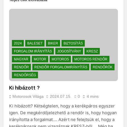
2024
BALESET
BIKER
BIZTOSÍTÁS
FORGALOM IRÁNYÍTÁS
JOGOSÍTVÁNY
KRESZ
MAGYAR
MOTOR
MOTOROS
MOTOROS RENDŐR
RENDŐR
RENDŐR FORGALOMIRÁNYÍTÁS
RENDŐRÖK
RENDŐRSÉG
Ki hibázott ?
Motorosok Világa
2024.07.15.
0
4 mins
Ki hibázott? Kétségtelen, hogy a kerékpáros egyszer
igen. De megkérdőjelezhető a rendőr is, hogy hogyan
irányította a forgalmat…. Azért ne felejtsük el, hogy a
kerékpárosok nem vizsgáznak KRESZ-ből…. Még ha