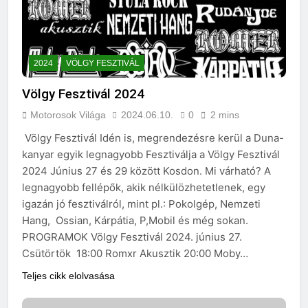
2024
VÖLGY FESZTIVÁL
Völgy Fesztivál 2024
Motorosok Világa
2024.06.10.
0
2 mins
Völgy Fesztivál Idén is, megrendezésre kerül a Duna-
kanyar egyik legnagyobb Fesztiválja a Völgy Fesztivál
2024 Június 27 és 29 között Kosdon. Mi várható? A
legnagyobb fellépők, akik nélkülözhetetlenek, egy
igazán jó fesztiválról, mint pl.: Pokolgép, Nemzeti
Hang, Ossian, Kárpátia, P,Mobil és még sokan.
PROGRAMOK Völgy Fesztivál 2024. június 27.
Csütörtök 18:00 Romxr Akusztik 20:00 Moby…
Teljes cikk elolvasása