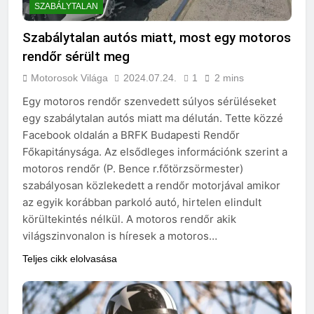
SZABÁLYTALAN
Szabálytalan autós miatt, most egy motoros
rendőr sérült meg
Motorosok Világa
2024.07.24.
1
2 mins
Egy motoros rendőr szenvedett súlyos sérüléseket
egy szabálytalan autós miatt ma délután. Tette közzé
Facebook oldalán a BRFK Budapesti Rendőr
Főkapitánysága. Az elsődleges információnk szerint a
motoros rendőr (P. Bence r.főtörzsörmester)
szabályosan közlekedett a rendőr motorjával amikor
az egyik korábban parkoló autó, hirtelen elindult
körültekintés nélkül. A motoros rendőr akik
világszinvonalon is híresek a motoros…
Teljes cikk elolvasása