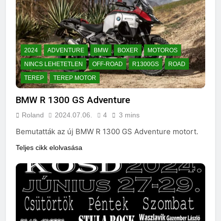
2024
ADVENTURE
BMW
BOXER
MOTOROS
NINCS LEHETETLEN
OFF-ROAD
R1300GS
ROAD
TEREP
TEREP MOTOR
BMW R 1300 GS Adventure
Roland
2024.07.06.
4
3 mins
Bemutatták az új BMW R 1300 GS Adventure motort.
Teljes cikk elolvasása