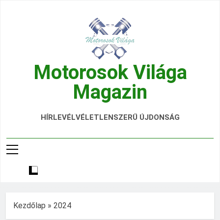
Ugrás
a
tartalomra
Motorosok Világa
Magazin
Hírek, Tesztek, Élmények Egy Helyen!
HÍRLEVÉL
VÉLETLENSZERŰ ÚJDONSÁG
Kezdőlap
»
2024