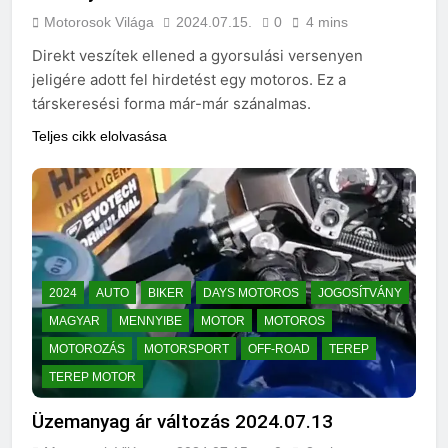
Motorosok Világa
2024.07.15.
0
4 mins
Direkt veszítek ellened a gyorsulási versenyen
jeligére adott fel hirdetést egy motoros. Ez a
társkeresési forma már-már szánalmas.
Teljes cikk elolvasása
2024
AUTO
BIKER
DAYS MOTOROS
JOGOSÍTVÁNY
MAGYAR
MENNYIBE
MOTOR
MOTOROS
MOTOROZÁS
MOTORSPORT
OFF-ROAD
TEREP
TEREP MOTOR
Üzemanyag ár változás 2024.07.13