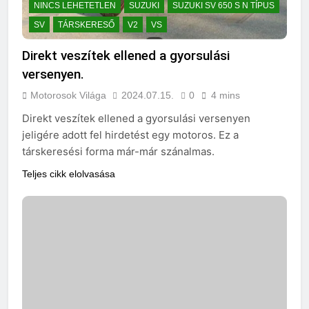
NINCS LEHETETLEN
SUZUKI
SUZUKI SV 650 S N TÍPUS
SV
TÁRSKERESŐ
V2
VS
Direkt veszítek ellened a gyorsulási
versenyen.
Motorosok Világa
2024.07.15.
0
4 mins
Direkt veszítek ellened a gyorsulási versenyen
jeligére adott fel hirdetést egy motoros. Ez a
társkeresési forma már-már szánalmas.
Teljes cikk elolvasása