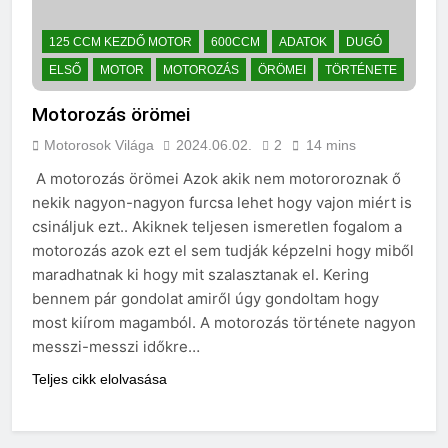
125 CCM KEZDŐ MOTOR
600CCM
ADATOK
DUGÓ
ELSŐ
MOTOR
MOTOROZÁS
ÖRÖMEI
TÖRTÉNETE
Motorozás örömei
Motorosok Világa
2024.06.02.
2
14 mins
A motorozás örömei Azok akik nem motororoznak ő
nekik nagyon-nagyon furcsa lehet hogy vajon miért is
csináljuk ezt.. Akiknek teljesen ismeretlen fogalom a
motorozás azok ezt el sem tudják képzelni hogy miből
maradhatnak ki hogy mit szalasztanak el. Kering
bennem pár gondolat amiről úgy gondoltam hogy
most kiírom magamból. A motorozás története nagyon
messzi-messzi időkre…
Teljes cikk elolvasása