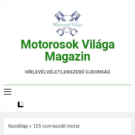
Ugrás
a
tartalomra
Motorosok Világa
Magazin
Hírek, Tesztek, Élmények Egy Helyen!
HÍRLEVÉL
VÉLETLENSZERŰ ÚJDONSÁG
Kezdőlap
»
125 ccm kezdő motor