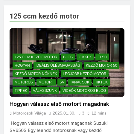
125 ccm kezdő motor
125 CCM KEZDŐ MOTOR
BLOG
CIKKEK
ELSŐ
HOGYAN
IDEÁLIS ÜLÉSMAGASSÁG
KEZDŐ MOTOR 50
KEZDŐ MOTOR NŐKNEK
LEGJOBB KEZDŐ MOTOR
MOTOROS
MOTORT
SV
TANÁCSOK
TIKTOK
TIPPEK
VÁLASSZUNK
VIDEÓK MOTOROS BLOG
Hogyan válassz első motort magadnak
Motorosok Világa
2025.01.30.
3
12 mins
Hogyan válassz első motort magadnak Suzuki
SV650S Egy leendő notorosnak vagy kezdő