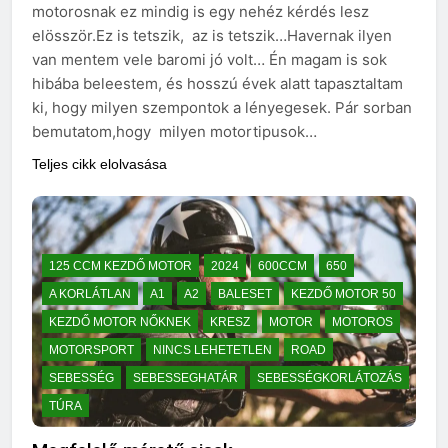
motorosnak ez mindig is egy nehéz kérdés lesz
elösször.Ez is tetszik, az is tetszik…Havernak ilyen
van mentem vele baromi jó volt… Én magam is sok
hibába beleestem, és hosszú évek alatt tapasztaltam
ki, hogy milyen szempontok a lényegesek. Pár sorban
bemutatom,hogy milyen motortipusok…
Teljes cikk elolvasása
125 CCM KEZDŐ MOTOR
2024
600CCM
650
A KORLÁTLAN
A1
A2
BALESET
KEZDŐ MOTOR 50
KEZDŐ MOTOR NŐKNEK
KRESZ
MOTOR
MOTOROS
MOTORSPORT
NINCS LEHETETLEN
ROAD
SEBESSÉG
SEBESSEGHATÁR
SEBESSÉGKORLÁTOZÁS
TÚRA