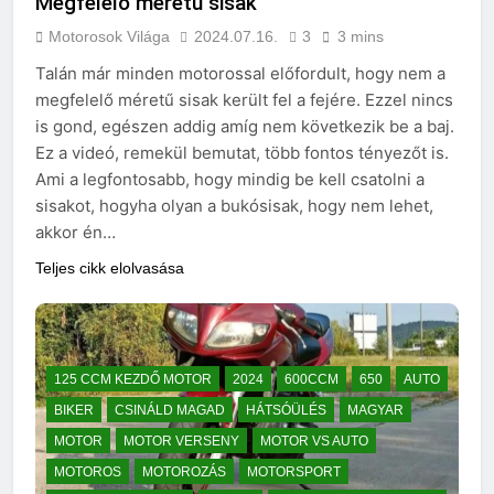
Megfelelő méretű sisak
Motorosok Világa
2024.07.16.
3
3 mins
Talán már minden motorossal előfordult, hogy nem a
megfelelő méretű sisak került fel a fejére. Ezzel nincs
is gond, egészen addig amíg nem következik be a baj.
Ez a videó, remekül bemutat, több fontos tényezőt is.
Ami a legfontosabb, hogy mindig be kell csatolni a
sisakot, hogyha olyan a bukósisak, hogy nem lehet,
akkor én…
Teljes cikk elolvasása
125 CCM KEZDŐ MOTOR
2024
600CCM
650
AUTO
BIKER
CSINÁLD MAGAD
HÁTSÓÜLÉS
MAGYAR
MOTOR
MOTOR VERSENY
MOTOR VS AUTO
MOTOROS
MOTOROZÁS
MOTORSPORT