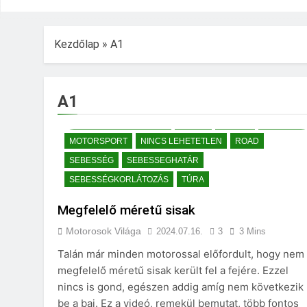
Kezdőlap
»
A1
125 CCM KEZDŐ MOTOR
2024
600CCM
650
A1
A KORLÁTLAN
A1
A2
BALESET
KEZDŐ MOTOR 50
KEZDŐ MOTOR NŐKNEK
KRESZ
MOTOR
MOTOROS
MOTORSPORT
NINCS LEHETETLEN
ROAD
SEBESSÉG
SEBESSEGHATÁR
SEBESSÉGKORLÁTOZÁS
TÚRA
Megfelelő méretű sisak
Motorosok Világa
2024.07.16.
3
3 Mins
Talán már minden motorossal előfordult, hogy nem
megfelelő méretű sisak került fel a fejére. Ezzel
nincs is gond, egészen addig amíg nem következik
be a baj. Ez a videó, remekül bemutat, több fontos