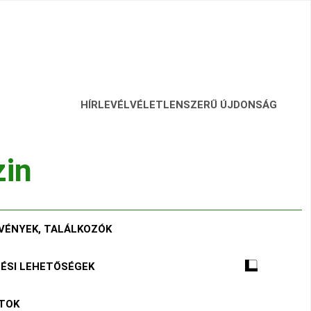
HÍRLEVÉL
VÉLETLENSZERŰ ÚJDONSÁG
zin
VÉNYEK, TALÁLKOZÓK
TÉSI LEHETŐSÉGEK
ÁTOK