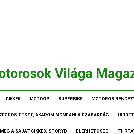
torosok Világa Maga
, Tesztek, Élmények Egy Helyen!
CIKKEK
MOTOGP
SUPERBIKE
MOTOROS RENDEZ
MOTOROS TESZT, AKAROM MONDANI A SZABADSÁG
HIRDE
 MEG A SAJÁT CIKKED, STORYD
ELÉRHETŐSÉG
TI ÍRT