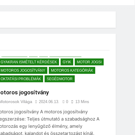
A KORLÁTLAN
A1
A2
AUTÓSISKOLÁK
GYAKRAN ISMÉTELT KÉRDÉSEK
GYIK
MOTOR JOGSI
MOTOROS JOGOSÍTVÁNY
MOTOROS KATEGÓRIÁK
OKTATÁSI PROBLÉMÁK
SEGÉDMOTOR
otoros jogosítvány
Motorosok Világa
2024.06.13.
0
13 Mins
otoros jogosítvány A motoros jogosítvány
egszerzése: Teljes útmutató a szabadsághoz A
otorozás egy lenyűgöző élmény, amely
abadságot, kalandot és összetartozást kínál.