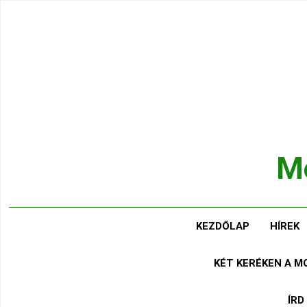
Ugrás
a
tartalomra
Mo
Hírek
KEZDŐLAP
HÍREK
KÉT KERÉKEN A 
ÍRD