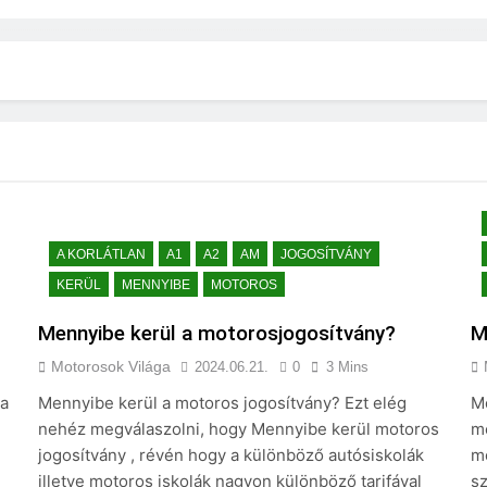
A KORLÁTLAN
A1
A2
AM
JOGOSÍTVÁNY
KERÜL
MENNYIBE
MOTOROS
Mennyibe kerül a motorosjogosítvány?
M
Motorosok Világa
2024.06.21.
0
3 Mins
 a
Mennyibe kerül a motoros jogosítvány? Ezt elég
M
nehéz megválaszolni, hogy Mennyibe kerül motoros
m
jogosítvány , révén hogy a különböző autósiskolák
m
illetve motoros iskolák nagyon különböző tarifával
sz