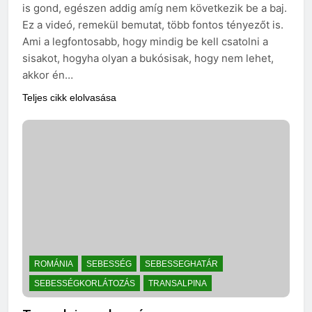
is gond, egészen addig amíg nem következik be a baj.
Ez a videó, remekül bemutat, több fontos tényezőt is.
Ami a legfontosabb, hogy mindig be kell csatolni a
sisakot, hogyha olyan a bukósisak, hogy nem lehet,
akkor én…
Teljes cikk elolvasása
ROMÁNIA
SEBESSÉG
SEBESSEGHATÁR
SEBESSÉGKORLÁTOZÁS
TRANSALPINA