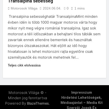
Transalpina sebesség
Motorosok Világa
2024.06.04.
0
1 mins
Transalpina sebességhatár TransalpinaMint minden
évben idén is több 1000 magyar motoros várta hogy
mikor nyit meg végre romániai transalpina. Igaz sok
motorost a téli időszakban a behajtani tilos táblák sem
zavartak ennek ellenére bementek és használtak
bizonyos útszakaszokat. Hát eljött az idő hogy
hivatalosan is lehet motorozni rajta egyelőre csak
személyautók és motorok mehetnek fel…
Teljes cikk elolvasása
Motorosok Világa © -
Impresszum
Minden jog fenntartva
Hirdetési Lehetőségek,
Médiaajánlat – Media Kit
Powered By
.
BlazeThemes
Szerzői Jogok És