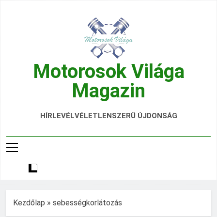
Ugrás
a
tartalomra
Motorosok Világa
Magazin
Hírek, Tesztek, Élmények Egy Helyen!
HÍRLEVÉL
VÉLETLENSZERŰ ÚJDONSÁG
Kezdőlap
»
sebességkorlátozás