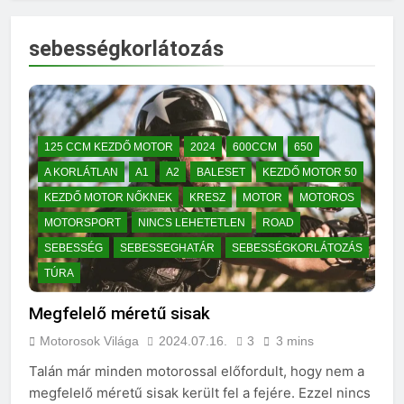
sebességkorlátozás
125 CCM KEZDŐ MOTOR
2024
600CCM
650
A KORLÁTLAN
A1
A2
BALESET
KEZDŐ MOTOR 50
KEZDŐ MOTOR NŐKNEK
KRESZ
MOTOR
MOTOROS
MOTORSPORT
NINCS LEHETETLEN
ROAD
SEBESSÉG
SEBESSEGHATÁR
SEBESSÉGKORLÁTOZÁS
TÚRA
Megfelelő méretű sisak
Motorosok Világa
2024.07.16.
3
3 mins
Talán már minden motorossal előfordult, hogy nem a
megfelelő méretű sisak került fel a fejére. Ezzel nincs