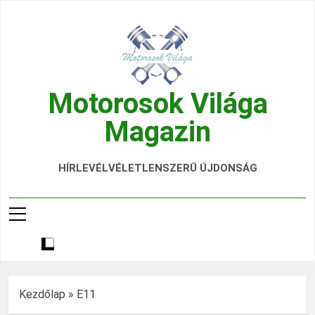
Ugrás
a
tartalomra
Motorosok Világa
Magazin
Hírek, Tesztek, Élmények Egy Helyen!
HÍRLEVÉL
VÉLETLENSZERŰ ÚJDONSÁG
Kezdőlap
»
E11