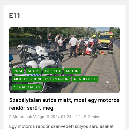
E11
2024
AUTÓS
BALESET
MOTOR
MOTOROS RENDŐR
RENDŐR
RENDŐRSÉG
SZABÁLYTALAN
Szabálytalan autós miatt, most egy motoros
rendőr sérült meg
Motorosok Világa
2024.07.24.
1
2 mins
Egy motoros rendőr szenvedett súlyos sérüléseket