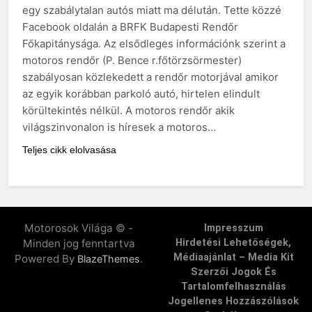
egy szabálytalan autós miatt ma délután. Tette közzé
Facebook oldalán a BRFK Budapesti Rendőr
Főkapitánysága. Az elsődleges információnk szerint a
motoros rendőr (P. Bence r.főtörzsörmester)
szabályosan közlekedett a rendőr motorjával amikor
az egyik korábban parkoló autó, hirtelen elindult
körültekintés nélkül. A motoros rendőr akik
világszinvonalon is híresek a motoros…
Teljes cikk elolvasása
Motorosok Világa © -
Impresszum
Minden jog fenntartva
Hirdetési Lehetőségek,
Médiaajánlat – Media Kit
Powered By
.
BlazeThemes
Szerzői Jogok És
Tartalomfelhasználás
Jogellenes Hozzászólások