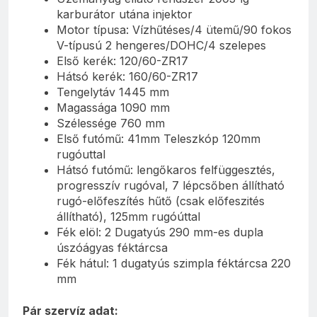
karburátor utána injektor
Motor típusa: Vízhűtéses/4 ütemű/90 fokos
V-típusú 2 hengeres/DOHC/4 szelepes
Első kerék: 120/60-ZR17
Hátsó kerék: 160/60-ZR17
Tengelytáv 1445 mm
Magassága 1090 mm
Szélessége 760 mm
Első futómű: 41mm Teleszkóp 120mm
rugóuttal
Hátsó futómű: lengőkaros felfüggesztés,
progresszív rugóval, 7 lépcsőben állítható
rugó-előfeszítés hűtő (csak előfeszités
állítható), 125mm rugóúttal
Fék elöl: 2 Dugatyús 290 mm-es dupla
úszóágyas féktárcsa
Fék hátul: 1 dugatyús szimpla féktárcsa 220
mm
Pár szervíz adat: