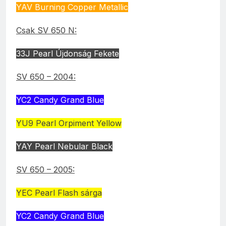
YAV Burning Copper Metallic
Csak SV 650 N:
33J Pearl Újdonság Fekete
SV 650 – 2004:
YC2 Candy Grand Blue
YU9 Pearl Orpiment Yellow
YAY Pearl Nebular Black
SV 650 – 2005:
YEC Pearl Flash sárga
YC2 Candy Grand Blue