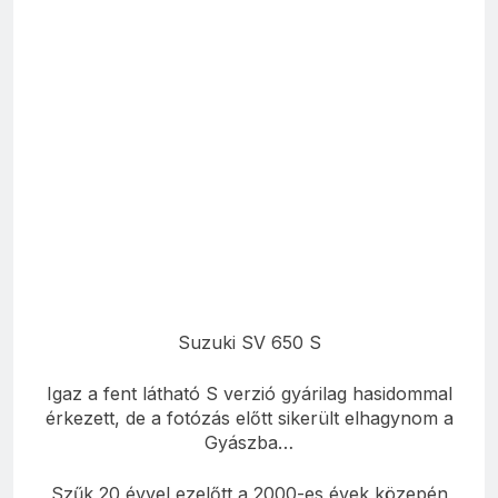
Suzuki SV 650 S
Igaz a fent látható S verzió gyárilag hasidommal
érkezett, de a fotózás előtt sikerült elhagynom a
Gyászba…
Szűk 20 évvel ezelőtt a 2000-es évek közepén