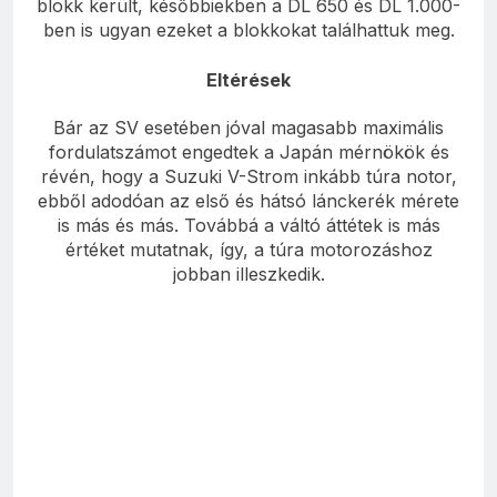
blokk került, későbbiekben a DL 650 és DL 1.000-
ben is ugyan ezeket a blokkokat találhattuk meg.
Eltérések
Bár az SV esetében jóval magasabb maximális
fordulatszámot engedtek a Japán mérnökök és
révén, hogy a Suzuki V-Strom inkább túra notor,
ebből adodóan az első és hátsó lánckerék mérete
is más és más. Továbbá a váltó áttétek is más
értéket mutatnak, így, a túra motorozáshoz
jobban illeszkedik.