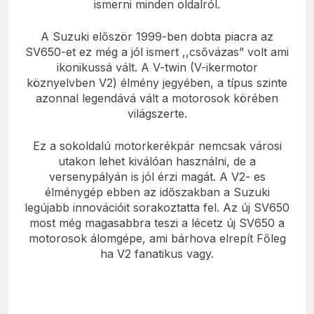
ismerni minden oldalról.
A Suzuki először 1999-ben dobta piacra az
SV650-et ez még a jól ismert ,,csővázas” volt ami
ikonikussá vált. A V-twin (V-ikermotor
köznyelvben V2) élmény jegyében, a típus szinte
azonnal legendává vált a motorosok körében
világszerte.
Ez a sokoldalú motorkerékpár nemcsak városi
utakon lehet kiválóan használni, de a
versenypályán is jól érzi magát. A V2- es
élménygép ebben az időszakban a Suzuki
legújabb innovációit sorakoztatta fel. Az új SV650
most még magasabbra teszi a lécetz új SV650 a
motorosok álomgépe, ami bárhova elrepít Főleg
ha V2 fanatikus vagy.