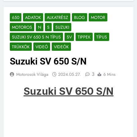
650
ADATOK
ALKATRÉSZ
BLOG
MOTOR
MOTOROS
N
S
SUZUKI
SUZUKI SV 650 S N TÍPUS
SV
TIPPEK
TÍPUS
TRÜKKÖK
VIDEÓ
VIDEÓK
Suzuki SV 650 S/N
3
Motorosok Világa
2024.05.27.
6 Mins
Suzuki SV 650 S/N