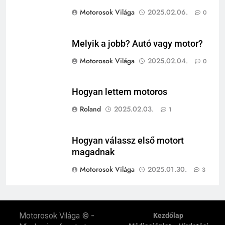
Motorosok Világa
2025.02.06.
0
Melyik a jobb? Autó vagy motor?
Motorosok Világa
2025.02.04.
0
Hogyan lettem motoros
Roland
2025.02.03.
1
Hogyan válassz első motort
magadnak
Motorosok Világa
2025.01.30.
3
Motorosok Világa © -
Kezdőlap