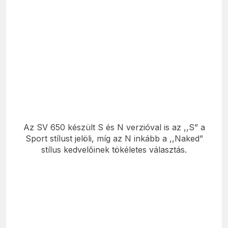
Az SV 650 készült S és N verzióval is az ,,S” a
Sport stílust jelöli, míg az N inkább a ,,Naked”
stílus kedvelőinek tökéletes választás.