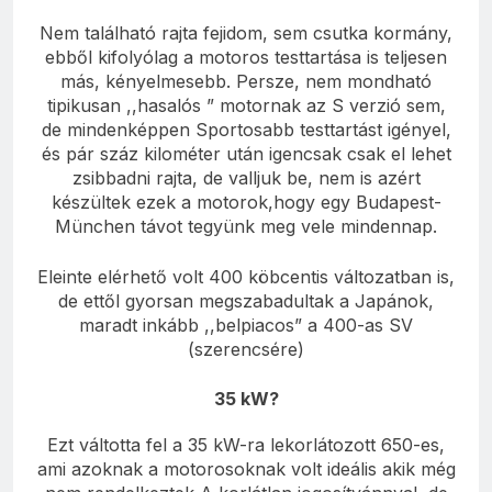
Nem található rajta fejidom, sem csutka kormány,
ebből kifolyólag a motoros testtartása is teljesen
más, kényelmesebb. Persze, nem mondható
tipikusan ,,hasalós ” motornak az S verzió sem,
de mindenképpen Sportosabb testtartást igényel,
és pár száz kilométer után igencsak csak el lehet
zsibbadni rajta, de valljuk be, nem is azért
készültek ezek a motorok,hogy egy Budapest-
München távot tegyünk meg vele mindennap.
Eleinte elérhető volt 400 köbcentis változatban is,
de ettől gyorsan megszabadultak a Japánok,
maradt inkább ,,belpiacos” a 400-as SV
(szerencsére)
35 kW?
Ezt váltotta fel a 35 kW-ra lekorlátozott 650-es,
ami azoknak a motorosoknak volt ideális akik még