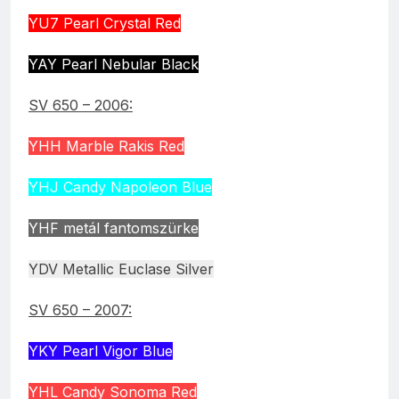
YU7 Pearl Crystal Red
YAY Pearl Nebular Black
SV 650 – 2006:
YHH Marble Rakis Red
YHJ Candy Napoleon Blue
YHF metál fantomszürke
YDV Metallic Euclase Silver
SV 650 – 2007:
YKY Pearl Vigor Blue
YHL Candy Sonoma Red