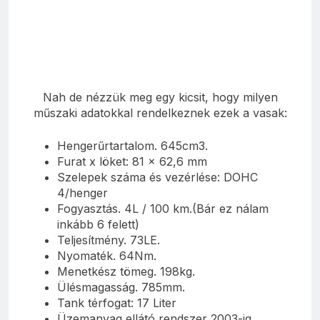
Nah de nézzük meg egy kicsit, hogy milyen
műszaki adatokkal rendelkeznek ezek a vasak:
Hengerűrtartalom. 645cm3.
Furat x löket: 81 x 62,6 mm
Szelepek száma és vezérlése: DOHC
4/henger
Fogyasztás. 4L / 100 km.
(Bár ez nálam
inkább 6 felett)
Teljesítmény. 73LE.
Nyomaték. 64Nm.
Menetkész tömeg. 198kg.
Ülésmagasság. 785mm.
Tank térfogat: 17 Liter
Üzemanyag ellátó rendszer 2003-ig