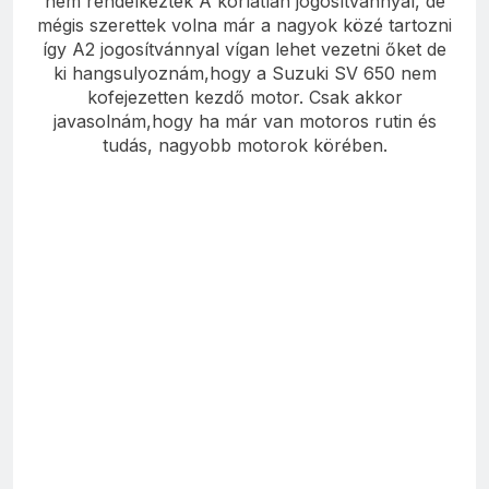
nem rendelkeztek A korlátlan jogosítvánnyal, de
mégis szerettek volna már a nagyok közé tartozni
így A2 jogosítvánnyal vígan lehet vezetni őket de
ki hangsulyoznám,hogy a Suzuki SV 650 nem
kofejezetten kezdő motor. Csak akkor
javasolnám,hogy ha már van motoros rutin és
tudás, nagyobb motorok körében.