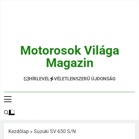
Ugrás
a
tartalomra
Motorosok Világa
Magazin
Hírek, Tesztek, Élmények Egy Helyen!
HÍRLEVÉL
VÉLETLENSZERŰ ÚJDONSÁG
Kezdőlap
»
Suzuki SV 650 S/N