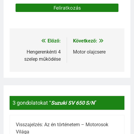
Előző:
Következő:
Bejegyzés
navigáció
Hengerenkénti 4
Motor olajcsere
szelep működése
3 gondolatokat “
Suzuki SV 650 S/N
”
Visszajelzés:
Az én történetem – Motorosok
Világa