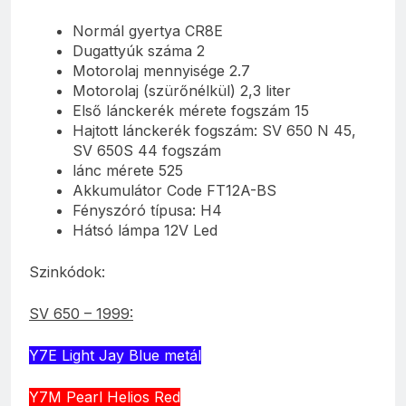
Normál gyertya CR8E
Dugattyúk száma 2
Motorolaj mennyisége 2.7
Motorolaj (szürőnélkül) 2,3 liter
Első lánckerék mérete fogszám 15
Hajtott lánckerék fogszám: SV 650 N 45,
SV 650S 44 fogszám
lánc mérete 525
Akkumulátor Code FT12A-BS
Fényszóró típusa: H4
Hátsó lámpa 12V Led
Szinkódok:
SV 650 – 1999:
Y7E Light Jay Blue metál
Y7M Pearl Helios Red