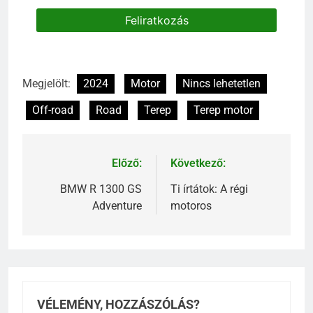
Megjelölt:
2024
Motor
Nincs lehetetlen
Off-road
Road
Terep
Terep motor
Előző:
Következő:
BMW R 1300 GS
Ti írtátok: A régi
Adventure
motoros
VÉLEMÉNY, HOZZÁSZÓLÁS?