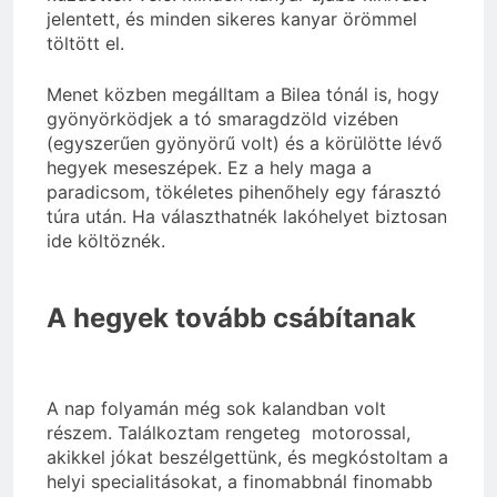
jelentett, és minden sikeres kanyar örömmel
töltött el.
Menet közben megálltam a Bilea tónál is, hogy
gyönyörködjek a tó smaragdzöld vizében
(egyszerűen gyönyörű volt) és a körülötte lévő
hegyek meseszépek. Ez a hely maga a
paradicsom, tökéletes pihenőhely egy fárasztó
túra után. Ha választhatnék lakóhelyet biztosan
ide költöznék.
A hegyek tovább csábítanak
A nap folyamán még sok kalandban volt
részem. Találkoztam rengeteg motorossal,
akikkel jókat beszélgettünk, és megkóstoltam a
helyi specialitásokat, a finomabbnál finomabb