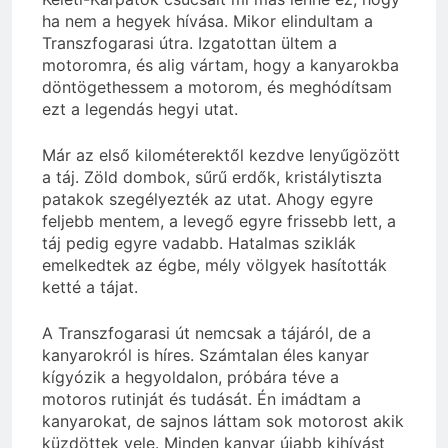
ha nem a hegyek hívása. Mikor elindultam a
Transzfogarasi útra. Izgatottan ültem a
motoromra, és alig vártam, hogy a kanyarokba
döntögethessem a motorom, és meghódítsam
ezt a legendás hegyi utat.
Már az első kilométerektől kezdve lenyűgözött
a táj. Zöld dombok, sűrű erdők, kristálytiszta
patakok szegélyezték az utat. Ahogy egyre
feljebb mentem, a levegő egyre frissebb lett, a
táj pedig egyre vadabb. Hatalmas sziklák
emelkedtek az égbe, mély völgyek hasították
ketté a tájat.
A Transzfogarasi út nemcsak a tájáról, de a
kanyarokról is híres. Számtalan éles kanyar
kígyózik a hegyoldalon, próbára téve a
motoros rutinját és tudását. Én imádtam a
kanyarokat, de sajnos láttam sok motorost akik
küzdöttek vele. Minden kanyar újabb kihívást