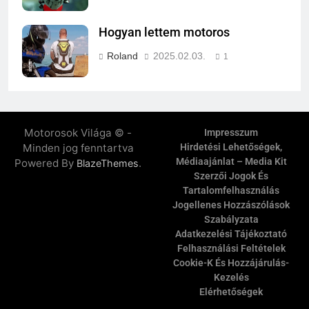
Hogyan lettem motoros
Roland
2025.02.03.
1
Motorosok Világa © -
Impresszum
Minden jog fenntartva
Hirdetési Lehetőségek,
Médiaajánlat – Media Kit
Powered By
.
BlazeThemes
Szerzői Jogok És
Tartalomfelhasználás
Jogellenes Hozzászólások
Szabályzata
Adatkezelési Tájékoztató
Felhasználási Feltételek
Cookie-K És Hozzájárulás-
Kezelés
Elérhetőségek