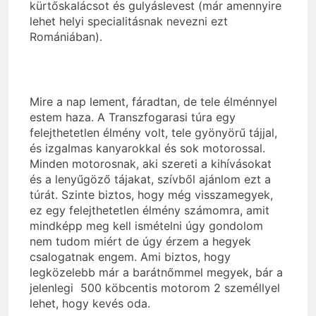
kürtőskalácsot és gulyáslevest (már amennyire
lehet helyi specialitásnak nevezni ezt
Romániában).
Mire a nap lement, fáradtan, de tele élménnyel
estem haza. A Transzfogarasi túra egy
felejthetetlen élmény volt, tele gyönyörű tájjal,
és izgalmas kanyarokkal és sok motorossal.
Minden motorosnak, aki szereti a kihívásokat
és a lenyűgöző tájakat, szívből ajánlom ezt a
túrát. Szinte biztos, hogy még visszamegyek,
ez egy felejthetetlen élmény számomra, amit
mindképp meg kell ismételni úgy gondolom
nem tudom miért de úgy érzem a hegyek
csalogatnak engem. Ami biztos, hogy
legközelebb már a barátnőmmel megyek, bár a
jelenlegi 500 köbcentis motorom 2 személlyel
lehet, hogy kevés oda.