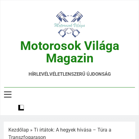
Motorosok Világa
Magazin
Hírek, Tesztek, Élmények Egy Helyen!
HÍRLEVÉL
VÉLETLENSZERŰ ÚJDONSÁG
Kezdőlap
»
Ti írtátok: A hegyek hívása – Túra a
Transzfogarason