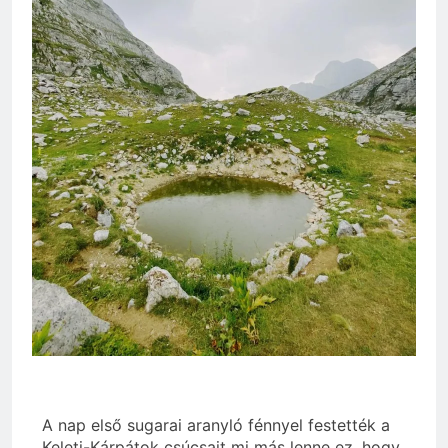
A nap első sugarai aranyló fénnyel festették a
Keleti-Kárpátok csúcsait mi más lenne ez, hogy