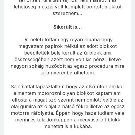
lehetőség muszáj volt komplett bontott blokkot
szereznem…
Sikerült is…
De belefutottam egy olyan hibába hogy
megvettem papírok nélkül az adott blokkot
beépítették bele került az új blokk ami
összességében azért nem volt kis pénz. Illetve
nagyon sokáig húzódott az egész procedúra mire
újra nyeregbe ülhettem.
Sajnálattal tapasztaltam hogy az első úton amikor
elmentem motorozni olyan blokkot kaptam ami
elfosta a magát szó szerint nem ömlött belőle az
olaj gumira az olajat a hátsó fékre illetve az egész
motorra ráfolyatta. Éppen hogy haza tudtam vele
menni és tulajdonképpen a megvásárolt blokk
mehetett is a kukába.