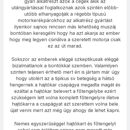
gyári alkatrészt azok a cégek akik az
utángyártással foglalkoznak azok szintén előbb-
utóbb elhanyagolják a régebbi típusú
motorkerékpárokhoz az alkatrész gyártást
ilyenkor sajnos nincsen más lehetőség muszáj
bontóban keresgélni hogy ha azt akarja az ember
hogy meg legyen csinálva a szeretett motorja csak
ez az út marad.
Sokszor az emberek eléggé szkeptikusak eléggé
bizalmatlanok a bontókkal szemben. Valamilyen
szinten teljesen érthető mert én is jártam már úgy
hogy utolért az a tipikus sv betegség a hátsó
hengernek a hajtókar csapágya megadta magát és
ezáltal a hajtókar belevert a főtengelybe ezért
szükségem lett volna komplett főtengelyre illetve
hajtókarra a csapágyat azt szerettem volna bele
újat venni mert azt még úgy ahogy de lehet kapni.
Nemes egyszerűséggel hajtókart és főtengelyt
sehol sem találtam sajnos nem maradt más