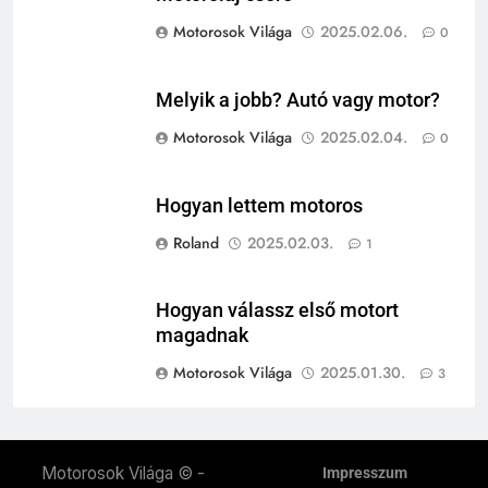
Motorosok Világa
2025.02.06.
0
Melyik a jobb? Autó vagy motor?
Motorosok Világa
2025.02.04.
0
Hogyan lettem motoros
Roland
2025.02.03.
1
Hogyan válassz első motort
magadnak
Motorosok Világa
2025.01.30.
3
Motorosok Világa © -
Impresszum