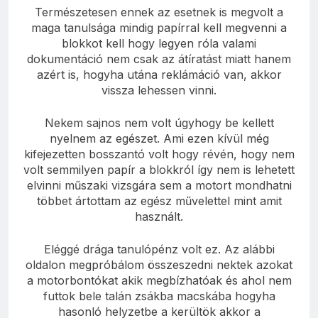
Természetesen ennek az esetnek is megvolt a
maga tanulsága mindig papírral kell megvenni a
blokkot kell hogy legyen róla valami
dokumentáció nem csak az átíratást miatt hanem
azért is, hogyha utána reklámáció van, akkor
vissza lehessen vinni.
Nekem sajnos nem volt úgyhogy be kellett
nyelnem az egészet. Ami ezen kívül még
kifejezetten bosszantó volt hogy révén, hogy nem
volt semmilyen papír a blokkról így nem is lehetett
elvinni műszaki vizsgára sem a motort mondhatni
többet ártottam az egész művelettel mint amit
használt.
Eléggé drága tanulópénz volt ez. Az alábbi
oldalon megpróbálom összeszedni nektek azokat
a motorbontókat akik megbízhatóak és ahol nem
futtok bele talán zsákba macskába hogyha
hasonló helyzetbe a kerültök akkor a