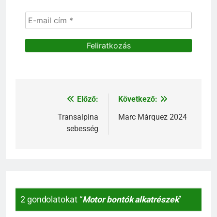
Előző:
Következő:
Bejegyzés
navigáció
Transalpina
Marc Márquez 2024
sebesség
2 gondolatokat “
Motor bontók alkatrészek
”