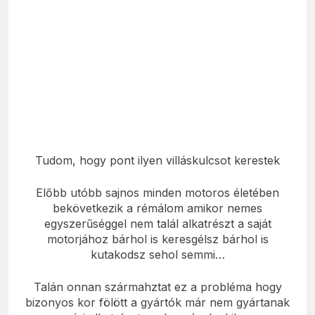
Tudom, hogy pont ilyen villáskulcsot kerestek
Előbb utóbb sajnos minden motoros életében
bekövetkezik a rémálom amikor nemes
egyszerűséggel nem talál alkatrészt a saját
motorjához bárhol is keresgélsz bárhol is
kutakodsz sehol semmi…
Talán onnan szármahztat ez a probléma hogy
bizonyos kor fölött a gyártók már nem gyártanak