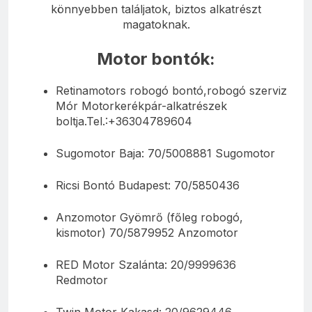
könnyebben találjatok, biztos alkatrészt
magatoknak.
Motor bontók:
Retinamotors robogó bontó,robogó szerviz
Mór Motorkerékpár-alkatrészek
boltja.Tel.:+36304789604
Sugomotor Baja: 70/5008881 Sugomotor
Ricsi Bontó Budapest: 70/5850436
Anzomotor Gyömrő (főleg robogó,
kismotor) 70/5879952 Anzomotor
RED Motor Szalánta: 20/9999636
Redmotor
Twin Motor Kakasd: 20/9629446