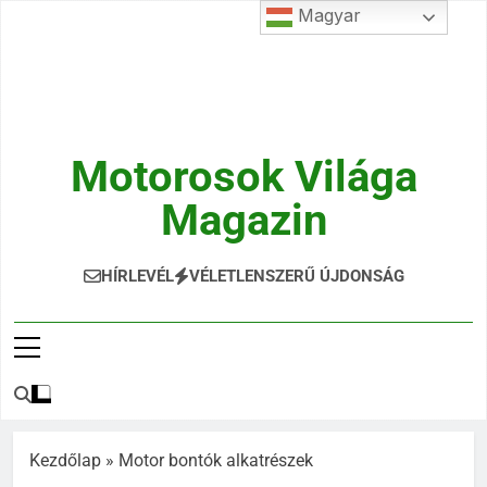
Ugrás
Magyar
a
tartalomra
Motorosok Világa
Magazin
Hírek, Tesztek, Élmények Egy Helyen!
HÍRLEVÉL
VÉLETLENSZERŰ ÚJDONSÁG
Kezdőlap
»
Motor bontók alkatrészek