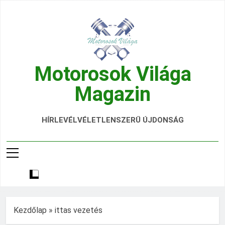
Ugrás
a
tartalomra
Motorosok Világa
Magazin
Hírek, Tesztek, Élmények Egy Helyen!
HÍRLEVÉL
VÉLETLENSZERŰ ÚJDONSÁG
Kezdőlap
»
ittas vezetés