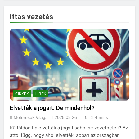
ittas vezetés
CIKKEK
HÍREK
Elvették a jogsit. De mindenhol?
Motorosok Világa
2025.03.26.
0
4 mins
Külföldön ha elvették a jogsit sehol se vezethetek? Az
attól függ, hogy ahol elvették, abban az országban