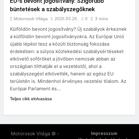
EU-s bevont jogosítvány: Szigorúbb
büntetések a szabályszegőknek
Motorosok Világa
2025.03.26.
0
3 mins
Külföldön bevont jogosítvány? Új szabályok érkeznek
a külföldön bevont jogosítványokra. Az Európai Unió
újabb lépést tesz a közúti biztonság fokozása
érdekében: a súlyos közlekedési szabálysértéseket
elkövető sofőröket a jövőben nemcsak abban az
országban tilthatják el a vezetéstől, ahol a
szabályszegést elkövették, hanem az egész EU
területén is. Mindenhol érvényes vezetési tilalom. Az
Európai Parlament és…
Teljes cikk elolvasása
Motorosok Világa © -
Impresszum