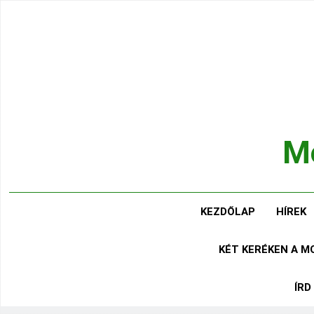
Ugrás
a
tartalomra
Mo
Hírek
KEZDŐLAP
HÍREK
KÉT KERÉKEN A 
ÍRD