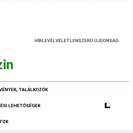
HÍRLEVÉL
VÉLETLENSZERŰ ÚJDONSÁG
zin
VÉNYEK, TALÁLKOZÓK
TÉSI LEHETŐSÉGEK
ÁTOK