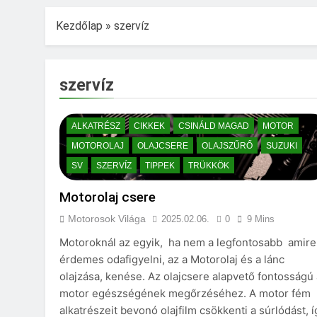
Kezdőlap
»
szervíz
szervíz
ALKATRÉSZ
CIKKEK
CSINÁLD MAGAD
MOTOR
MOTOROLAJ
OLAJCSERE
OLAJSZŰRŐ
SUZUKI
SV
SZERVÍZ
TIPPEK
TRÜKKÖK
Motorolaj csere
Motorosok Világa
2025.02.06.
0
9 Mins
Motoroknál az egyik, ha nem a legfontosabb amire
érdemes odafigyelni, az a Motorolaj és a lánc
olajzása, kenése. Az olajcsere alapvető fontosságú 
motor egészségének megőrzéséhez. A motor fém
alkatrészeit bevonó olajfilm csökkenti a súrlódást, í