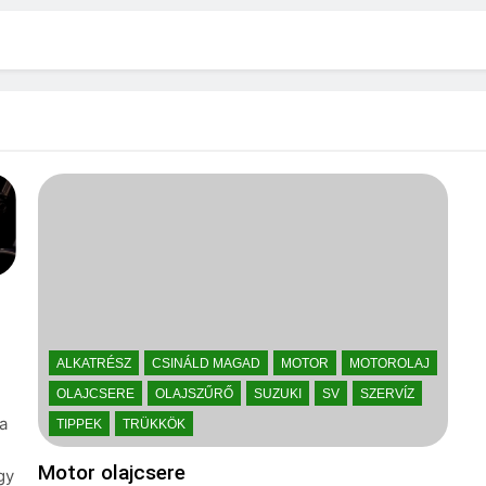
ALKATRÉSZ
CSINÁLD MAGAD
MOTOR
MOTOROLAJ
OLAJCSERE
OLAJSZŰRŐ
SUZUKI
SV
SZERVÍZ
a
TIPPEK
TRÜKKÖK
Motor olajcsere
gy