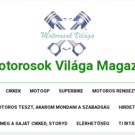
torosok Világa Maga
, Tesztek, Élmények Egy Helyen!
CIKKEK
MOTOGP
SUPERBIKE
MOTOROS RENDEZ
MOTOROS TESZT, AKAROM MONDANI A SZABADSÁG
HIRDE
 MEG A SAJÁT CIKKED, STORYD
ELÉRHETŐSÉG
TI ÍRT