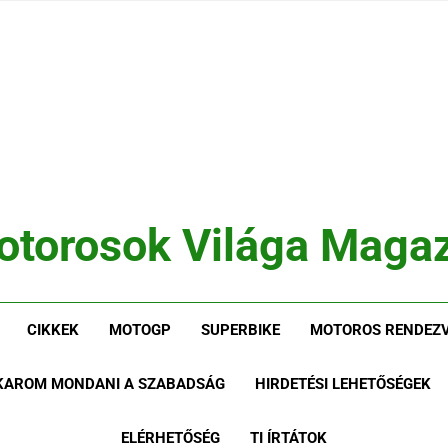
otorosok Világa Magaz
, Tesztek, Élmények Egy Helyen!
CIKKEK
MOTOGP
SUPERBIKE
MOTOROS RENDEZV
AKAROM MONDANI A SZABADSÁG
HIRDETÉSI LEHETŐSÉGEK
ELÉRHETŐSÉG
TI ÍRTÁTOK