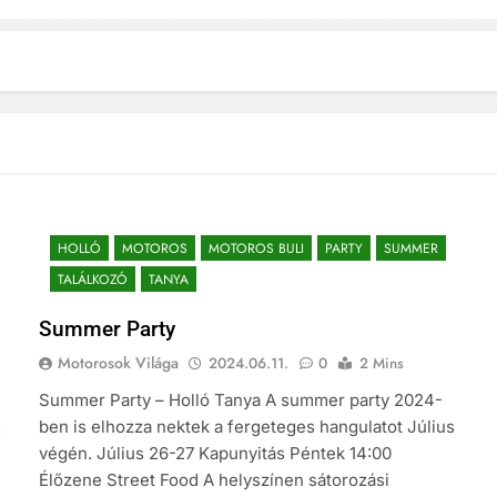
HOLLÓ
MOTOROS
MOTOROS BULI
PARTY
SUMMER
TALÁLKOZÓ
TANYA
Summer Party
Motorosok Világa
2024.06.11.
0
2 Mins
Summer Party – Holló Tanya A summer party 2024-
.
ben is elhozza nektek a fergeteges hangulatot Július
végén. Július 26-27 Kapunyitás Péntek 14:00
Élőzene Street Food A helyszínen sátorozási