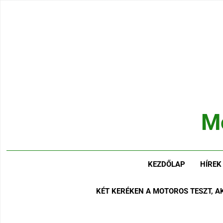
Ugrás
a
tartalomra
M
Hírek
KEZDŐLAP
HÍREK
KÉT KERÉKEN A MOTOROS TESZT, 