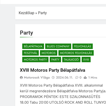
Kezdőlap
»
Party
Party
BÉLAPÁTFALVA
BLUES COMPANY
FELVONULÁS
FESZTIVÁL
MOTOROS
MOTOROS FELVONULÁS
MOTOROS PARTY
PARTY
TALÁLKOZÓ
XVIII
XVIII Motoros Party Bélapátfalva
Motorosok Világa
2024.06.11.
0
1 Mins
XVIII Motoros Party Bélapátfalva XVIII. alkalommal
kerül megrendezésre Bélapátfalva Motoros Partyja
PROGRAMOK PÉNTEK: ESTE SZALONNASÜTÉS
18.00 Tabu 20:00 UTOLSÓ ROCK AND ROLL TUNYO