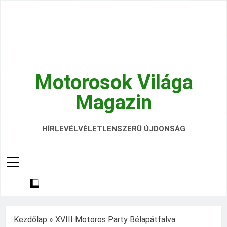
Ugrás
a
tartalomra
Motorosok Világa
Magazin
Hírek, Tesztek, Élmények Egy Helyen!
HÍRLEVÉL
VÉLETLENSZERŰ ÚJDONSÁG
Kezdőlap
»
XVIII Motoros Party Bélapátfalva