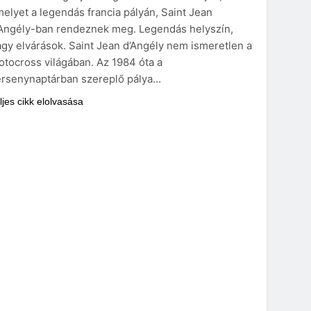
elyet a legendás francia pályán, Saint Jean
’Angély-ban rendeznek meg. Legendás helyszín,
gy elvárások. Saint Jean d’Angély nem ismeretlen a
tocross világában. Az 1984 óta a
ersenynaptárban szereplő pálya…
ljes cikk elolvasása