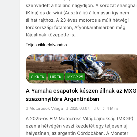
szenvedett a holland nagydíjon. A sorozat shanghai
(Kína) és darwini (Ausztrália) állomásán így nem
állhat rajthoz. A 23 éves motoros a múlt hétvégi
törökországi futamon, Afyonkarahisarban még
fájdalmak közepette is…
Teljes cikk elolvasása
CIKKEK
HÍREK
MXGP 25
A Yamaha csapatok készen állnak az MX
szezonnyitóra Argentínában
Motorosok Világa
2025.03.07.
0
4 Mins
A 2025-ös FIM Motocross Világbajnokság (MXGP)
ezen a hétvégén veszi kezdetét egy teljesen új
helyszínen, az argentin Córdobában. A Monster