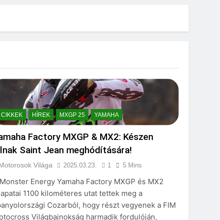
CIKKEK
HÍREK
MXGP 25
YAMAHA
amaha Factory MXGP & MX2: Készen
llnak Saint Jean meghódítására!
Motorosok Világa
2025.03.23.
1
5 Mins
 Monster Energy Yamaha Factory MXGP és MX2
apatai 1100 kilométeres utat tettek meg a
panyolországi Cozarból, hogy részt vegyenek a FIM
otocross Világbajnokság harmadik fordulóján,