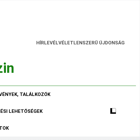
HÍRLEVÉL
VÉLETLENSZERŰ ÚJDONSÁG
zin
VÉNYEK, TALÁLKOZÓK
TÉSI LEHETŐSÉGEK
ÁTOK