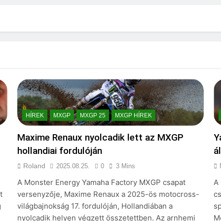
HÍREK
MXGP
MXGP 25
MXGP HÍREK
Maxime Renaux nyolcadik lett az MXGP
Y
hollandiai fordulóján
á
Roland
2025.08.25.
0
3 Mins
A Monster Energy Yamaha Factory MXGP csapat
A
t
versenyzője, Maxime Renaux a 2025-ös motocross-
cs
g
világbajnokság 17. fordulóján, Hollandiában a
s
nyolcadik helyen végzett összetettben. Az arnhemi
M