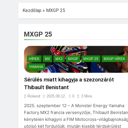
Kezdőlap
»
MXGP 25
MXGP 25
HÍREK
MX
MX2
MXGP
MXGP 25
MXGP HÍREK
YAMAHA
Sérülés miatt kihagyja a szezonzárót
Thibault Benistant
Roland
2025.09.12.
0
3 Mins
2025. szeptember 12 – A Monster Energy Yamaha
Factory MX2 francia versenyzője, Thibault Benistan
kénytelen kihagyni a FIM Motocross-világbajnoksá
utolsó két fordulóját, miután kisebb térdsérülést