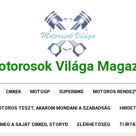
torosok Világa Maga
, Tesztek, Élmények Egy Helyen!
CIKKEK
MOTOGP
SUPERBIKE
MOTOROS RENDEZ
MOTOROS TESZT, AKAROM MONDANI A SZABADSÁG
HIRDE
 MEG A SAJÁT CIKKED, STORYD
ELÉRHETŐSÉG
TI ÍRT