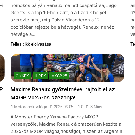
-i
homokos pályán Renaux mellett csapattársa, Jago
am
Geerts is a top 10-ben zárt, ő a tizedik helyet
d
szerezte meg, míg Calvin Vlaanderen a 12.
na
pozícióban fejezte be a hétvégét. Renaux: nehéz
mo
hétvége a…
v
Teljes cikk elolvasása
Te
CIKKEK
HÍREK
MXGP 25
GP
Maxime Renaux győzelmével rajtolt el az
MXGP 2025-ös szezonja!
Motorosok Világa
2025.03.05.
0
3 Mins
A Monster Energy Yamaha Factory MXGP
versenyzője, Maxime Renaux álomszerűen kezdte a
2025-ös MXGP világbajnokságot, hiszen az Argentin