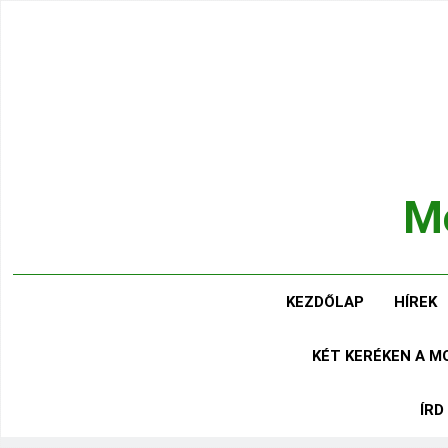
Ugrás
a
tartalomra
Mo
Hírek
KEZDŐLAP
HÍREK
KÉT KERÉKEN A 
ÍRD