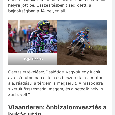
helyre jött be. Összesítésben tizedik lett, a
bajnokságban a 14. helyen áll.
Jago Geerts
Geerts értékelése:„Csalódott vagyok egy kicsit,
az első futamban estem és beszorultam a motor
alá, ráadásul a térdem is megsérült. A másodikra
sikerült összeszedni magam, és a hetedik hely jó
zárás volt.”
Vlaanderen: önbizalomvesztés a
bukás után