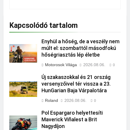
Kapcsolódó tartalom
Enyhül a hőség, de a veszély nem
múlt el: szombattól másodfokú
hőségriasztás lép életbe
Motorosok Világa
2026.08.06.
0
Új szakaszokkal és 21 ország
versenyzőivel tér vissza a 23.
HunGarian Baja Várpalotára
Roland
2026.08.06.
0
Pol Espargaro helyettesíti
Maverick Viñalest a Brit
Nagydíjon