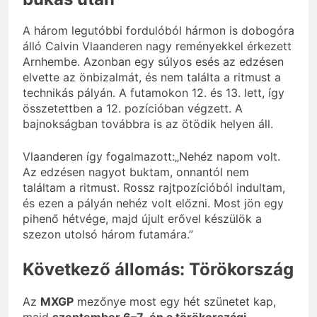
A három legutóbbi fordulóból hármon is dobogóra
álló Calvin Vlaanderen nagy reményekkel érkezett
Arnhembe. Azonban egy súlyos esés az edzésen
elvette az önbizalmát, és nem találta a ritmust a
technikás pályán. A futamokon 12. és 13. lett, így
összetettben a 12. pozícióban végzett. A
bajnokságban továbbra is az ötödik helyen áll.
Vlaanderen így fogalmazott:„Nehéz napom volt.
Az edzésen nagyot buktam, onnantól nem
találtam a ritmust. Rossz rajtpozícióból indultam,
és ezen a pályán nehéz volt előzni. Most jön egy
pihenő hétvége, majd újult erővel készülök a
szezon utolsó három futamára.”
Következő állomás: Törökország
Az
MXGP
mezőnye most egy hét szünetet kap,