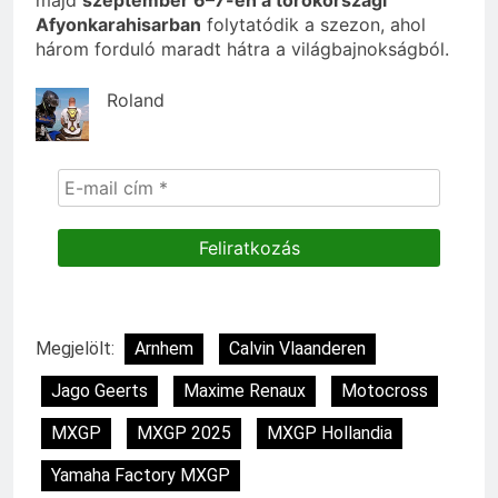
majd
szeptember 6–7-én a törökországi
Afyonkarahisarban
folytatódik a szezon, ahol
három forduló maradt hátra a világbajnokságból.
Roland
Megjelölt:
Arnhem
Calvin Vlaanderen
Jago Geerts
Maxime Renaux
Motocross
MXGP
MXGP 2025
MXGP Hollandia
Yamaha Factory MXGP