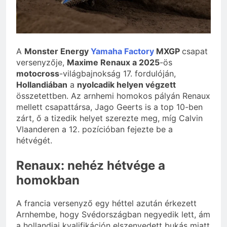
A
Monster Energy
Yamaha Factory
MXGP
csapat
versenyzője,
Maxime Renaux a 2025
-ös
motocross
-világbajnokság 17. fordulóján,
Hollandiában
a
nyolcadik helyen végzett
összetettben. Az arnhemi homokos pályán Renaux
mellett csapattársa, Jago Geerts is a top 10-ben
zárt, ő a tizedik helyet szerezte meg, míg Calvin
Vlaanderen a 12. pozícióban fejezte be a
hétvégét.
Renaux: nehéz hétvége a
homokban
A francia versenyző egy héttel azután érkezett
Arnhembe, hogy Svédországban negyedik lett, ám
a hollandiai kvalifikáción elszenvedett bukás miatt