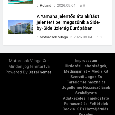
Roland
2026.08.04.
0
A Yamaha jelentős átalakítást
jelentett be: megszűnik a Side-
by-Side üzletág Európában
Motorosok Világa
2026.08.04.
0
Motorosok Világa © -
Impresszum
Minden jog fenntartva
Hirdetési Lehetőségek,
Médiaajánlat – Media Kit
Powered By
.
BlazeThemes
Szerzői Jogok És
Tartalomfelhasználás
Jogellenes Hozzászólások
Szabályzata
Adatkezelési Tájékoztató
Felhasználási Feltételek
Cookie-K És Hozzájárulás-
Kezelés