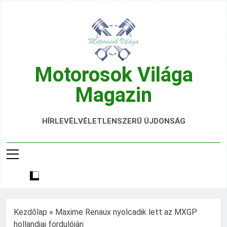
Ugrás
a
tartalomra
Motorosok Világa
Magazin
Hírek, Tesztek, Élmények Egy Helyen!
HÍRLEVÉL
VÉLETLENSZERŰ ÚJDONSÁG
Kezdőlap
»
Maxime Renaux nyolcadik lett az MXGP
hollandiai fordulóján