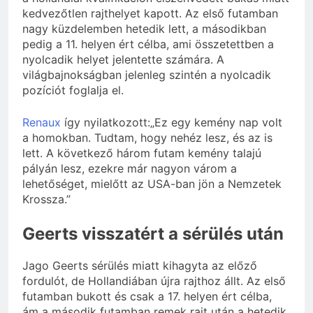
kedvezőtlen rajthelyet kapott. Az első futamban
nagy küzdelemben hetedik lett, a másodikban
pedig a 11. helyen ért célba, ami összetettben a
nyolcadik helyet jelentette számára. A
világbajnokságban jelenleg szintén a nyolcadik
pozíciót foglalja el.
Renaux
így nyilatkozott:„Ez egy kemény nap volt
a homokban. Tudtam, hogy nehéz lesz, és az is
lett. A következő három futam kemény talajú
pályán lesz, ezekre már nagyon várom a
lehetőséget, mielőtt az USA-ban jön a Nemzetek
Krossza.”
Geerts visszatért a sérülés után
Jago Geerts sérülés miatt kihagyta az előző
fordulót, de Hollandiában újra rajthoz állt. Az első
futamban bukott és csak a 17. helyen ért célba,
ám a második futamban remek rajt után a hetedik