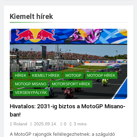
Kiemelt hírek
HÍREK
KIEMELT HÍREK
MOTOGP
MOTOGP HÍREK
MOTOGP MISANO
MOTORSPORT HÍREK
VERSENYPÁLYÁK
Hivatalos: 2031-ig biztos a MotoGP Misano-
ban!
Roland
2025.09.14.
0
3 mins
A MotoGP rajongók fellélegezhetnek: a száguldó