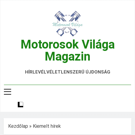
Ugrás
a
tartalomra
Motorosok Világa
Magazin
Hírek, Tesztek, Élmények Egy Helyen!
HÍRLEVÉL
VÉLETLENSZERŰ ÚJDONSÁG
Kezdőlap
»
Kiemelt hírek