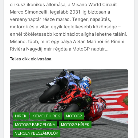
cirkusz ikonikus állomása, a Misano World Circuit
Marco Simoncelli, legalább 2031-ig biztosan a
versenynaptár része marad. Tenger, napsütés,
motorok és a világ egyik leglelkesebb közönsége –
ennél tökéletesebb kombinációt aligha lehetne találni.
Misano: több, mint egy pálya A San Marinói és Rimini
Riviéra Nagydíj már régóta a MotoGP naptár…
Teljes cikk elolvasása
HÍREK
KIEMELT HÍREK
MOTOGP
MOTOGP BARCELONA
MOTOGP HÍREK
VERSENYBESZÁMOLÓK