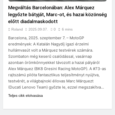
Megváltás Barcelonában: Alex Márquez
legyőzte bátyját, Marc-ot, és hazai közönség
előtt diadalmaskodott
Roland
2025.09.07.
0
6 mins
Barcelona, 2025. szeptember 7. – MotoGP
eredmények: A Katalán Nagydíj igazi érzelmi
hullámvasút volt a Márquez testvérek számára.
Szombaton még keserű csalódással, vasárnap
azonban örömkönnyekkel távozott a hazai pályáról
Alex Márquez (BK8 Gresini Racing MotoGP). A #73-as
rajtszámú pilóta fantasztikus teljesítményt nyújtva,
testvérét, a világbajnoki éllovas Marc Márquezt
(Ducati Lenovo Team) győzte le, ezzel megszakítva…
Teljes cikk elolvasása