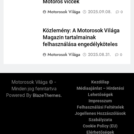
Motoros viccek
Motorosok Világa
2025.09.08.
0
Közlemény: A Motorosok Világa
Magazin tartalmainak
felhasználása engedélyköteles
Motorosok Világa
2025.08.31.
0
Motorosok Világa © -
Kezdőlap
Minden jog fenntartva
Médiaajánlat – Hirdetési
Lehetőségek
Powered By
.
BlazeThemes
Impresszum
Felhasználási Feltételek
Jogellenes Hozzászólások
Szabályzata
Cookie Policy (EU)
Elérhetőségek