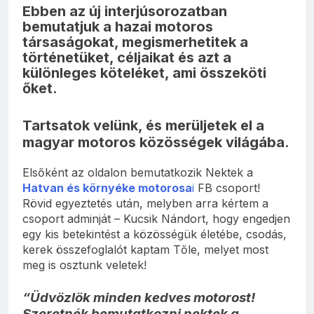
Ebben az új interjúsorozatban
bemutatjuk a hazai motoros
társaságokat, megismerhetitek a
történetüket, céljaikat és azt a
különleges köteléket, ami összeköti
őket.
Tartsatok velünk, és merüljetek el a
magyar motoros közösségek világába.
Elsőként az oldalon bemutatkozik Nektek a
Hatvan és környéke motorosa
i
FB csoport!
Rövid egyeztetés után, melyben arra kértem a
csoport adminját – Kucsik Nándort, hogy engedjen
egy kis betekintést a közösségük életébe, csodás,
kerek összefoglalót kaptam Tőle, melyet most
meg is osztunk veletek!
“Üdvözlök minden kedves motorost!
Szeretnék bemutatkozni nektek a