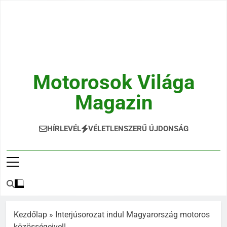
Ugrás
a
tartalomra
Motorosok Világa
Magazin
Hírek, Tesztek, Élmények Egy Helyen!
HÍRLEVÉL
VÉLETLENSZERŰ ÚJDONSÁG
Kezdőlap
»
Interjúsorozat indul Magyarország motoros
közösségeivel!