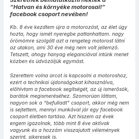
“Hatvan és környéke motorosai!”
facebook csoport nevében!
Kb. 8 éve kezdtem újra a motorozást, az élet úgy
hozta, hogy ismét nyeregbe pattanhattam. nagy
örömömre szolgált azt a rengeteg motorost látni
az utakon, ami 30 éve még nem volt jellemző.
Tetszett, ahogy hanyag eleganciával intünk menet
közben és üdvözöljük egymást.
Szerettem volna arcot is kapcsolni a motoroshoz,
ezért a technikai újdonságokat kihasználva,
előhívtam a facebook segítségét, az új ismerősök,
barátok megismeréséhez. Szomorúan láttam,
nagyon sok a “befulladt” csoport, akkor még nem
is sejtettem, mennyi munkával jár egy facebook
csoport életben tartása. Azt hiszem az évek
engem igazolnak, több mint 8 éve aktívak
vagyunk és a hozzám visszajutott vélemények
szerint, sikeresek is.