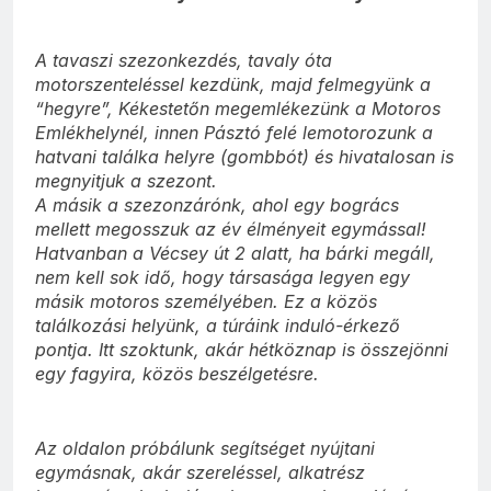
A tavaszi szezonkezdés, tavaly óta
motorszenteléssel kezdünk, majd felmegyünk a
“hegyre”, Kékestetőn megemlékezünk a Motoros
Emlékhelynél, innen Pásztó felé lemotorozunk a
hatvani találka helyre (gombbót) és hivatalosan is
megnyitjuk a szezont.
A másik a szezonzárónk, ahol egy bogrács
mellett megosszuk az év élményeit egymással!
Hatvanban a Vécsey út 2 alatt, ha bárki megáll,
nem kell sok idő, hogy társasága legyen egy
másik motoros személyében. Ez a közös
találkozási helyünk, a túráink induló-érkező
pontja. Itt szoktunk, akár hétköznap is összejönni
egy fagyira, közös beszélgetésre.
Az oldalon próbálunk segítséget nyújtani
egymásnak, akár szereléssel, alkatrész