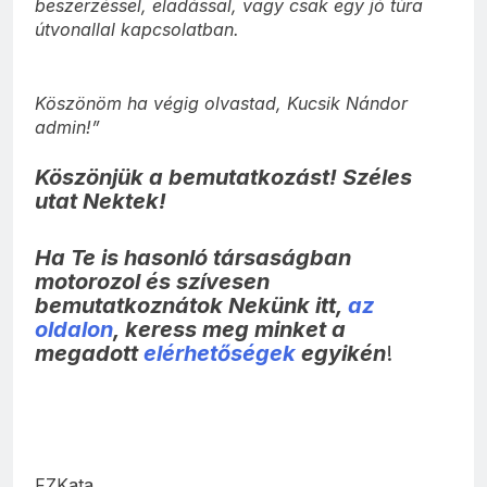
beszerzéssel, eladással, vagy csak egy jó túra
útvonallal kapcsolatban.
Köszönöm ha végig olvastad, Kucsik Nándor
admin!”
Köszönjük a bemutatkozást! Széles
utat Nektek!
Ha Te is hasonló társaságban
motorozol és szívesen
bemutatkoznátok Nekünk itt,
az
oldalon
, keress meg minket a
megadott
elérhetőségek
egyikén
!
FZKata