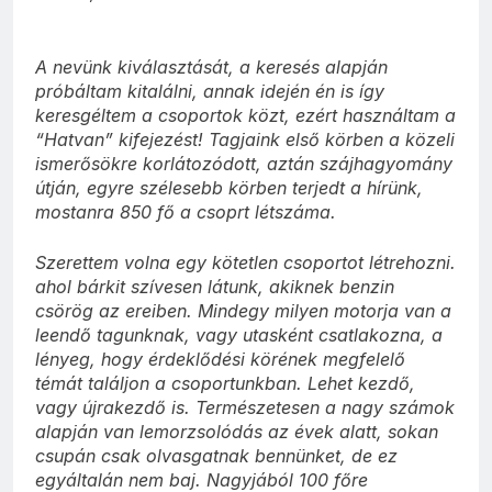
A nevünk kiválasztását, a keresés alapján
próbáltam kitalálni, annak idején én is így
keresgéltem a csoportok közt, ezért használtam a
“Hatvan” kifejezést! Tagjaink első körben a közeli
ismerősökre korlátozódott, aztán szájhagyomány
útján, egyre szélesebb körben terjedt a hírünk,
mostanra 850 fő a csoprt létszáma.
Szerettem volna egy kötetlen csoportot létrehozni.
ahol bárkit szívesen látunk, akiknek benzin
csörög az ereiben. Mindegy milyen motorja van a
leendő tagunknak, vagy utasként csatlakozna, a
lényeg, hogy érdeklődési körének megfelelő
témát találjon a csoportunkban. Lehet kezdő,
vagy újrakezdő is. Természetesen a nagy számok
alapján van lemorzsolódás az évek alatt, sokan
csupán csak olvasgatnak bennünket, de ez
egyáltalán nem baj. Nagyjából 100 főre