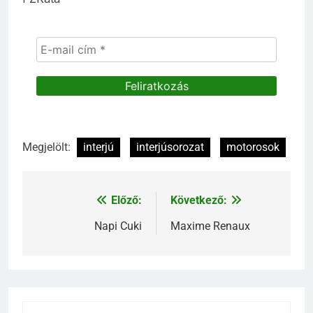
Megjelölt:
interjú
interjúsorozat
motorosok
Előző:
Következő:
Bejegyzés
navigáció
Napi Cuki
Maxime Renaux