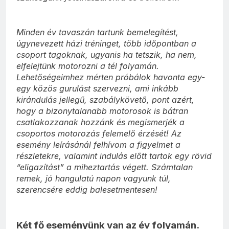
Minden év tavaszán tartunk bemelegítést,
úgynevezett házi tréninget, több időpontban a
csoport tagoknak, ugyanis ha tetszik, ha nem,
elfelejtünk motorozni a tél folyamán.
Lehetőségeimhez mérten próbálok havonta egy-
egy közös gurulást szervezni, ami inkább
kirándulás jellegű, szabálykövető, pont azért,
hogy a bizonytalanabb motorosok is bátran
csatlakozzanak hozzánk és megismerjék a
csoportos motorozás felemelő érzését! Az
esemény leírásánál felhívom a figyelmet a
részletekre, valamint indulás előtt tartok egy rövid
“eligazítást” a miheztartás végett. Számtalan
remek, jó hangulatú napon vagyunk túl,
szerencsére eddig balesetmentesen!
Két fő eseményünk van az év folyamán.