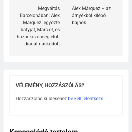
navigáció
Megváltás
Alex Márquez – az
Barcelonában: Alex
árnyékból kilépő
Márquez legyőzte
bajnok
bátyját, Marc-ot, és
hazai közönség előtt
diadalmaskodott
VÉLEMÉNY, HOZZÁSZÓLÁS?
Hozzászólás küldéséhez
be kell jelentkezni
.
Kapcsolódó tartalom