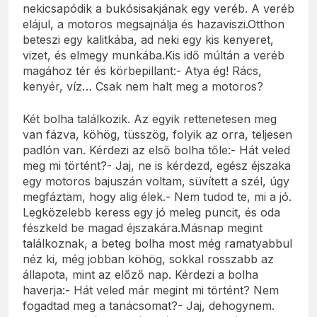
nekicsapódik a bukósisakjának egy veréb. A veréb
elájul, a motoros megsajnálja és hazaviszi.Otthon
beteszi egy kalitkába, ad neki egy kis kenyeret,
vizet, és elmegy munkába.Kis idő múltán a veréb
magához tér és körbepillant:- Atya ég! Rács,
kenyér, víz… Csak nem halt meg a motoros?
Két bolha találkozik. Az egyik rettenetesen meg
van fázva, köhög, tüsszög, folyik az orra, teljesen
padlón van. Kérdezi az első bolha tőle:- Hát veled
meg mi történt?- Jaj, ne is kérdezd, egész éjszaka
egy motoros bajuszán voltam, süvített a szél, úgy
megfáztam, hogy alig élek.- Nem tudod te, mi a jó.
Legközelebb keress egy jó meleg puncit, és oda
fészkeld be magad éjszakára.Másnap megint
találkoznak, a beteg bolha most még ramatyabbul
néz ki, még jobban köhög, sokkal rosszabb az
állapota, mint az előző nap. Kérdezi a bolha
haverja:- Hát veled már megint mi történt? Nem
fogadtad meg a tanácsomat?- Jaj, dehogynem.