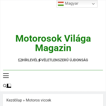
Ugrás
Magyar
a
tartalomra
Motorosok Világa
Magazin
Hírek, Tesztek, Élmények Egy Helyen!
HÍRLEVÉL
VÉLETLENSZERŰ ÚJDONSÁG
Kezdőlap
»
Motoros viccek