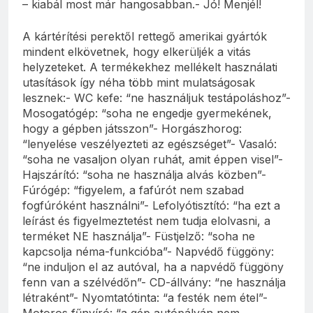
– kiabál most már hangosabban.- Jó! Menjél!
A kártérítési perektől rettegő amerikai gyártók
mindent elkövetnek, hogy elkerüljék a vitás
helyzeteket. A termékekhez mellékelt használati
utasítások így néha több mint mulatságosak
lesznek:- WC kefe: “ne használjuk testápoláshoz”-
Mosogatógép: “soha ne engedje gyermekének,
hogy a gépben játsszon”- Horgászhorog:
“lenyelése veszélyezteti az egészséget”- Vasaló:
“soha ne vasaljon olyan ruhát, amit éppen visel”-
Hajszárító: “soha ne használja alvás közben”-
Fúrógép: “figyelem, a fafúrót nem szabad
fogfúróként használni”- Lefolyótisztító: “ha ezt a
leírást és figyelmeztetést nem tudja elolvasni, a
terméket NE használja”- Füstjelző: “soha ne
kapcsolja néma-funkcióba”- Napvédő függöny:
“ne induljon el az autóval, ha a napvédő függöny
fenn van a szélvédőn”- CD-állvány: “ne használja
létraként”- Nyomtatótinta: “a festék nem étel”-
Motoros fűnyíró: “a gép autópályán nem