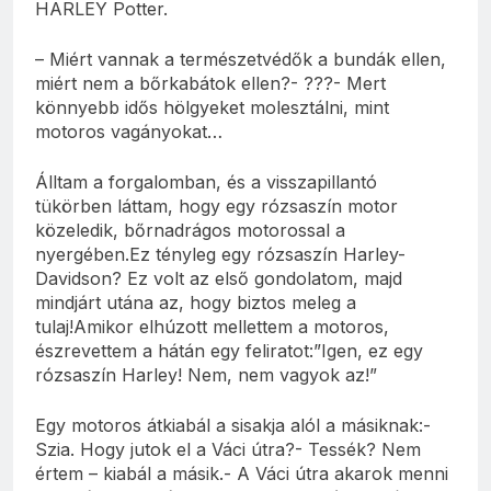
HARLEY Potter.
– Miért vannak a természetvédők a bundák ellen,
miért nem a bőrkabátok ellen?- ???- Mert
könnyebb idős hölgyeket molesztálni, mint
motoros vagányokat…
Álltam a forgalomban, és a visszapillantó
tükörben láttam, hogy egy rózsaszín motor
közeledik, bőrnadrágos motorossal a
nyergében.Ez tényleg egy rózsaszín Harley-
Davidson? Ez volt az első gondolatom, majd
mindjárt utána az, hogy biztos meleg a
tulaj!Amikor elhúzott mellettem a motoros,
észrevettem a hátán egy feliratot:”Igen, ez egy
rózsaszín Harley! Nem, nem vagyok az!”
Egy motoros átkiabál a sisakja alól a másiknak:-
Szia. Hogy jutok el a Váci útra?- Tessék? Nem
értem – kiabál a másik.- A Váci útra akarok menni