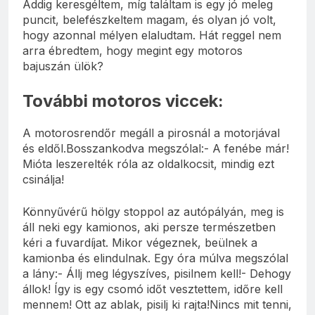
Addig keresgéltem, míg találtam is egy jó meleg
puncit, belefészkeltem magam, és olyan jó volt,
hogy azonnal mélyen elaludtam. Hát reggel nem
arra ébredtem, hogy megint egy motoros
bajuszán ülök?
További motoros viccek:
A motorosrendőr megáll a pirosnál a motorjával
és eldől.Bosszankodva megszólal:- A fenébe már!
Mióta leszerelték róla az oldalkocsit, mindig ezt
csinálja!
Könnyűvérű hölgy stoppol az autópályán, meg is
áll neki egy kamionos, aki persze természetben
kéri a fuvardíjat. Mikor végeznek, beülnek a
kamionba és elindulnak. Egy óra múlva megszólal
a lány:- Állj meg légyszíves, pisilnem kell!- Dehogy
állok! Így is egy csomó időt vesztettem, időre kell
mennem! Ott az ablak, pisilj ki rajta!Nincs mit tenni,