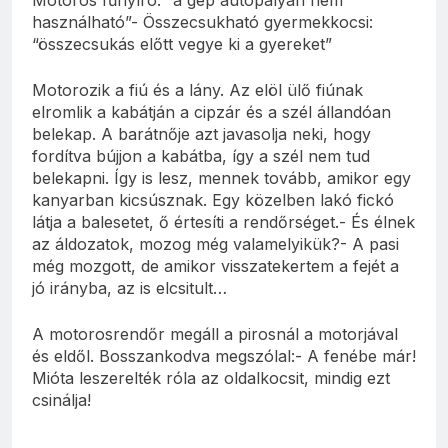
használható”- Összecsukható gyermekkocsi:
“összecsukás előtt vegye ki a gyereket”
Motorozik a fiú és a lány. Az elöl ülő fiúnak
elromlik a kabátján a cipzár és a szél állandóan
belekap. A barátnője azt javasolja neki, hogy
fordítva bújjon a kabátba, így a szél nem tud
belekapni. Így is lesz, mennek tovább, amikor egy
kanyarban kicsúsznak. Egy közelben lakó fickó
látja a balesetet, ő értesíti a rendőrséget.- És élnek
az áldozatok, mozog még valamelyikük?- A pasi
még mozgott, de amikor visszatekertem a fejét a
jó irányba, az is elcsitult…
A motorosrendőr megáll a pirosnál a motorjával
és eldől. Bosszankodva megszólal:- A fenébe már!
Mióta leszerelték róla az oldalkocsit, mindig ezt
csinálja!