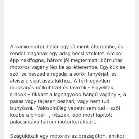
A kamionsofőr betér egy út menti étterembe, és
rendel magának egy adag bécsi szeletet. Amikor
épp nekifogna, három jól megtermett, bőrruhás
motoros vagány lép be az étterembe. Egyikük se
szó, se beszéd elragadja a sofőr tányérját, és
átviszi a saját asztalukhoz. A férfi egyetlen
mukkanás nélkül fizet és távozik.- Figyelitek,
srácok – rikkant a legnagyobb hangú vagány -, a
pasas vagy teljesen beszari, vagy nem tud
bunyózni.- Valószínűleg vezetni sem tud – szól
közbe a pincér -, nézzék, épp most lapított
palacsintává három motorkerékpárt.
Száguldozik egy motoros az országúton, amikor