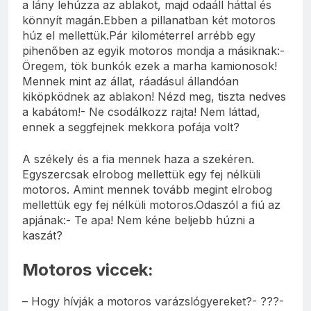
a lány lehúzza az ablakot, majd odaáll háttal és
könnyít magán.Ebben a pillanatban két motoros
húz el mellettük.Pár kilométerrel arrébb egy
pihenőben az egyik motoros mondja a másiknak:-
Öregem, tök bunkók ezek a marha kamionosok!
Mennek mint az állat, ráadásul állandóan
kiköpködnek az ablakon! Nézd meg, tiszta nedves
a kabátom!- Ne csodálkozz rajta! Nem láttad,
ennek a seggfejnek mekkora pofája volt?
A székely és a fia mennek haza a szekéren.
Egyszercsak elrobog mellettük egy fej nélküli
motoros. Amint mennek tovább megint elrobog
mellettük egy fej nélküli motoros.Odaszól a fiú az
apjának:- Te apa! Nem kéne beljebb húzni a
kaszát?
Motoros viccek:
– Hogy hívják a motoros varázslógyereket?- ???-