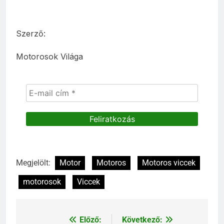
Szerző:
Motorosok Világa
Megjelölt:
Motor
Motoros
Motoros viccek
motorosok
Viccek
Előző:
Következő:
Bejegyzés