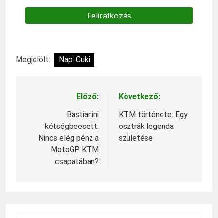
Megjelölt:
Napi Cuki
Előző:
Következő:
Bejegyzés
navigáció
Bastianini
KTM története: Egy
kétségbeesett.
osztrák legenda
Nincs elég pénz a
születése
MotoGP KTM
csapatában?