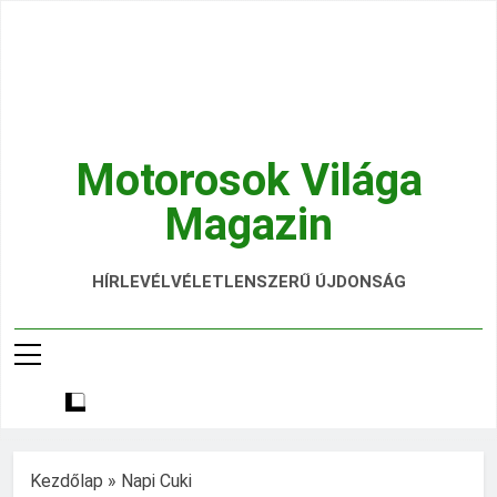
Ugrás
a
tartalomra
Motorosok Világa
Magazin
Hírek, Tesztek, Élmények Egy Helyen!
HÍRLEVÉL
VÉLETLENSZERŰ ÚJDONSÁG
Kezdőlap
»
Napi Cuki