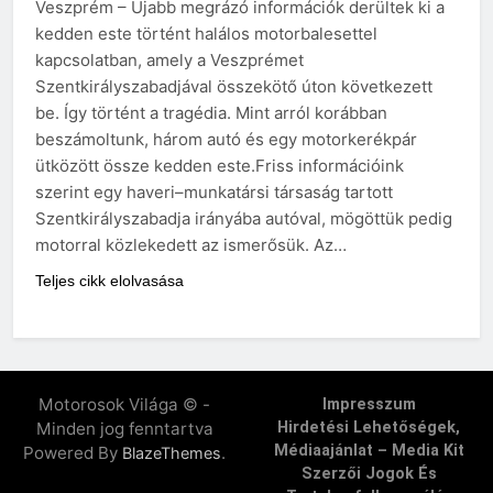
Veszprém – Újabb megrázó információk derültek ki a
kedden este történt halálos motorbalesettel
kapcsolatban, amely a Veszprémet
Szentkirályszabadjával összekötő úton következett
be. Így történt a tragédia. Mint arról korábban
beszámoltunk, három autó és egy motorkerékpár
ütközött össze kedden este.Friss információink
szerint egy haveri–munkatársi társaság tartott
Szentkirályszabadja irányába autóval, mögöttük pedig
motorral közlekedett az ismerősük. Az…
Teljes cikk elolvasása
Motorosok Világa © -
Impresszum
Minden jog fenntartva
Hirdetési Lehetőségek,
Médiaajánlat – Media Kit
Powered By
.
BlazeThemes
Szerzői Jogok És