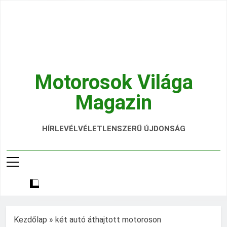
Ugrás
a
tartalomra
Motorosok Világa
Magazin
Hírek, Tesztek, Élmények Egy Helyen!
HÍRLEVÉL
VÉLETLENSZERŰ ÚJDONSÁG
Kezdőlap
»
két autó áthajtott motoroson