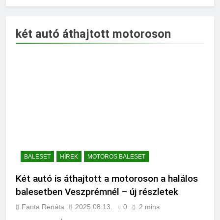
két autó áthajtott motoroson
BALESET
HÍREK
MOTOROS BALESET
Két autó is áthajtott a motoroson a halálos
balesetben Veszprémnél – új részletek
Fanta Renáta
2025.08.13.
0
2 mins