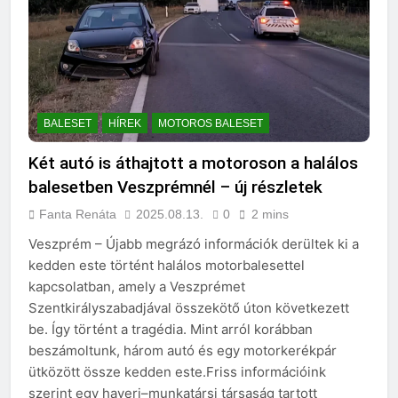
BALESET
HÍREK
MOTOROS BALESET
Két autó is áthajtott a motoroson a halálos
balesetben Veszprémnél – új részletek
Fanta Renáta
2025.08.13.
0
2 mins
Veszprém – Újabb megrázó információk derültek ki a
kedden este történt halálos motorbalesettel
kapcsolatban, amely a Veszprémet
Szentkirályszabadjával összekötő úton következett
be. Így történt a tragédia. Mint arról korábban
beszámoltunk, három autó és egy motorkerékpár
ütközött össze kedden este.Friss információink
szerint egy haveri–munkatársi társaság tartott