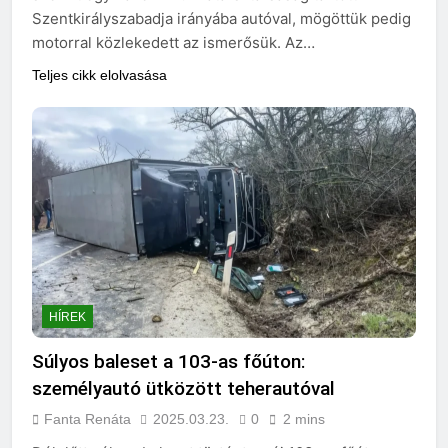
Szentkirályszabadja irányába autóval, mögöttük pedig
motorral közlekedett az ismerősük. Az…
Teljes cikk elolvasása
HÍREK
Súlyos baleset a 103-as főúton:
személyautó ütközött teherautóval
Fanta Renáta
2025.03.23.
0
2 mins