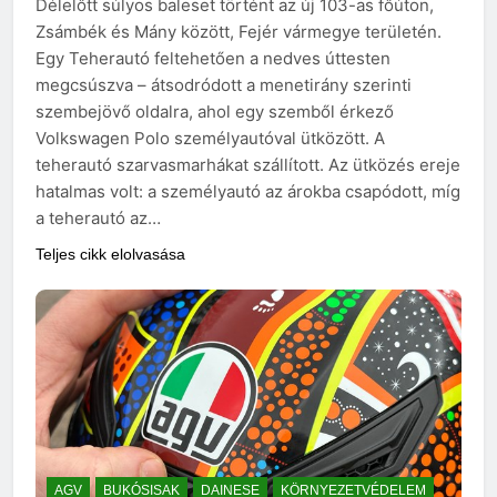
Délelőtt súlyos baleset történt az új 103-as főúton,
Zsámbék és Mány között, Fejér vármegye területén.
Egy Teherautó feltehetően a nedves úttesten
megcsúszva – átsodródott a menetirány szerinti
szembejövő oldalra, ahol egy szemből érkező
Volkswagen Polo személyautóval ütközött. A
teherautó szarvasmarhákat szállított. Az ütközés ereje
hatalmas volt: a személyautó az árokba csapódott, míg
a teherautó az…
Teljes cikk elolvasása
AGV
BUKÓSISAK
DAINESE
KÖRNYEZETVÉDELEM