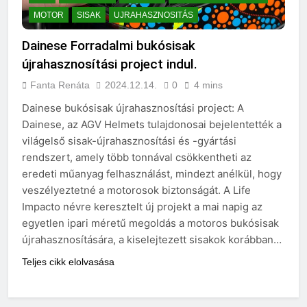
MOTOR
SISAK
UJRAHASZNOSITÁS
Dainese Forradalmi bukósisak
újrahasznosítási project indul.
Fanta Renáta
2024.12.14.
0
4 mins
Dainese bukósisak újrahasznosítási project: A
Dainese, az AGV Helmets tulajdonosai bejelentették a
világelső sisak-újrahasznosítási és -gyártási
rendszert, amely több tonnával csökkentheti az
eredeti műanyag felhasználást, mindezt anélkül, hogy
veszélyeztetné a motorosok biztonságát. A Life
Impacto névre keresztelt új projekt a mai napig az
egyetlen ipari méretű megoldás a motoros bukósisak
újrahasznosítására, a kiselejtezett sisakok korábban…
Teljes cikk elolvasása