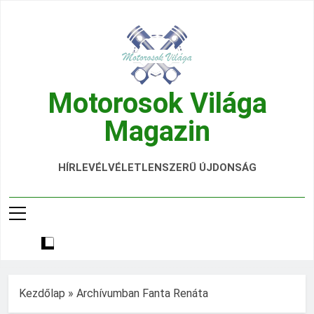
Ugrás
a
tartalomra
Motorosok Világa
Magazin
Hírek, Tesztek, Élmények Egy Helyen!
HÍRLEVÉL
VÉLETLENSZERŰ ÚJDONSÁG
Kezdőlap
»
Archívumban Fanta Renáta