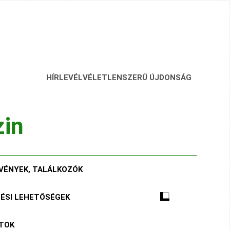
HÍRLEVÉL
VÉLETLENSZERŰ ÚJDONSÁG
zin
VÉNYEK, TALÁLKOZÓK
TÉSI LEHETŐSÉGEK
ÁTOK