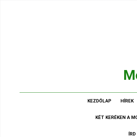
Ugrás
a
tartalomra
Mo
Hírek
KEZDŐLAP
HÍREK
KÉT KERÉKEN A 
ÍRD