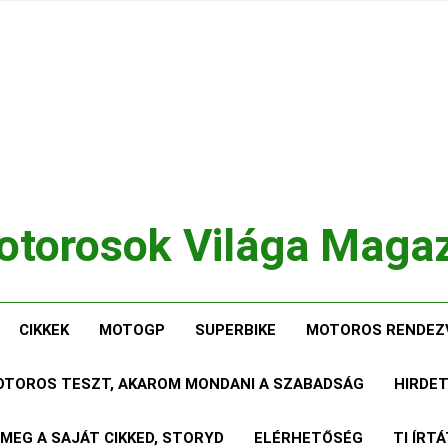
torosok Világa Maga
, Tesztek, Élmények Egy Helyen!
CIKKEK
MOTOGP
SUPERBIKE
MOTOROS RENDEZ
MOTOROS TESZT, AKAROM MONDANI A SZABADSÁG
HIRDE
 MEG A SAJÁT CIKKED, STORYD
ELÉRHETŐSÉG
TI ÍRT