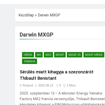
Kezdőlap
»
Darwin MXGP
Darwin MXGP
HÍREK
MX
MX2
MXGP
MXGP 25
MXGP HÍREK
YAMAHA
Sérülés miatt kihagyja a szezonzárót
Thibault Benistant
Roland
2025.09.12.
0
3 Mins
2025. szeptember 12 – A Monster Energy Yamaha
Factory MX2 francia versenyzője, Thibault Benistan
kénytelen kihagyni a FIM Motocross-világbajnoksá