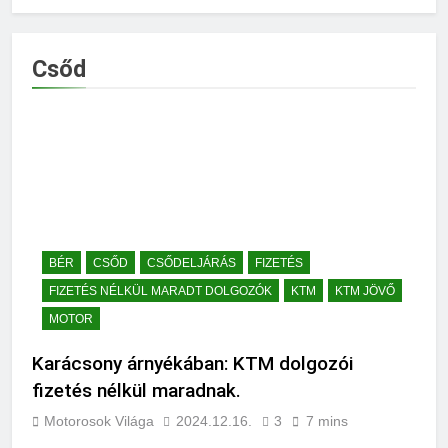
Csőd
BÉR
CSŐD
CSŐDELJÁRÁS
FIZETÉS
FIZETÉS NÉLKÜL MARADT DOLGOZÓK
KTM
KTM JÖVŐ
MOTOR
Karácsony árnyékában: KTM dolgozói
fizetés nélkül maradnak.
Motorosok Világa
2024.12.16.
3
7 mins