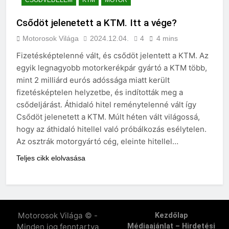
Csődöt jelenetett a KTM. Itt a vége?
Motorosok Világa
2024.12.04.
4
4 mins
Fizetésképtelenné vált, és csődöt jelentett a KTM. Az
egyik legnagyobb motorkerékpár gyártó a KTM több,
mint 2 milliárd eurós adóssága miatt került
fizetésképtelen helyzetbe, és indították meg a
csődeljárást. Áthidaló hitel reménytelenné vált így
Csődöt jelenetett a KTM. Múlt héten vált világossá,
hogy az áthidaló hitellel való próbálkozás esélytelen.
Az osztrák motorgyártó cég, eleinte hitellel…
Teljes cikk elolvasása
Motorosok Világa © -
Kezdőlap
Minden jog fenntartva
Médiaajánlat – Hirdetési