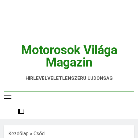
Ugrás
a
tartalomra
Motorosok Világa
Magazin
Hírek, Tesztek, Élmények Egy Helyen!
HÍRLEVÉL
VÉLETLENSZERŰ ÚJDONSÁG
Kezdőlap
»
Csőd