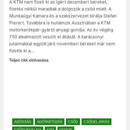
A KTM nem fizeti ki az ígért decemberi béreket,
fizetés nélkül maradtak a dolgozók a csőd miatt. A
Munkaügyi Kamara és a szakszervezet bírálja Stefan
Pierert. Továbbra is hullámzik Ausztriában a KTM
motorkerékpár-gyártó anyagi gondja. Az év végéig
750 alkalmazott veszíti el állását. A karácsonyi
jutalmakkal együtt járó novemberi béreket már nem
fizette ki a…
Teljes cikk elolvasása
ADÓSSÁG
ADÓTARTOZÁS
CSŐD
CSŐDELJÁRÁS
CSŐDVÉDELEM
KTM
MOTOR