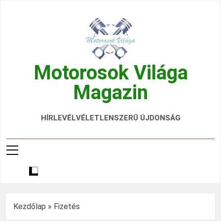
Ugrás
a
tartalomra
Motorosok Világa
Magazin
Hírek, Tesztek, Élmények Egy Helyen!
HÍRLEVÉL
VÉLETLENSZERŰ ÚJDONSÁG
Kezdőlap
»
Fizetés