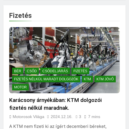
Fizetés
BÉR
CSŐD
CSŐDELJÁRÁS
FIZETÉS
FIZETÉS NÉLKÜL MARADT DOLGOZÓK
KTM
KTM JÖVŐ
MOTOR
Karácsony árnyékában: KTM dolgozói
fizetés nélkül maradnak.
Motorosok Világa
2024.12.16.
3
7 mins
A KTM nem fizeti ki az ígért decemberi béreket,