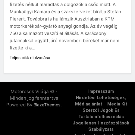
fizetés nélkül maradtak a dolgozók a csőd miatt. A
Munkaügyi Kamara és a szakszervezet bírálja Stefan
Pierert. Továbbra is hullámzik Ausztriában a KTM
motorkerékpár-gyártó anyagi gondja. Az év végéig
750 alkalmazott veszíti el állását. A karácsonyi
jutalmakkal együtt járó novemberi béreket már nem
fizette ki a…
Teljes cikk elolvasása
Motorosok Világa © -
Impresszum
Minden jog fenntartva
Hirdetési Lehetőségek,
Médiaajánlat – Media Kit
Powered By
.
BlazeThemes
Szerzői Jogok És
Tartalomfelhasználás
Jogellenes Hozzászólások
Szabályzata