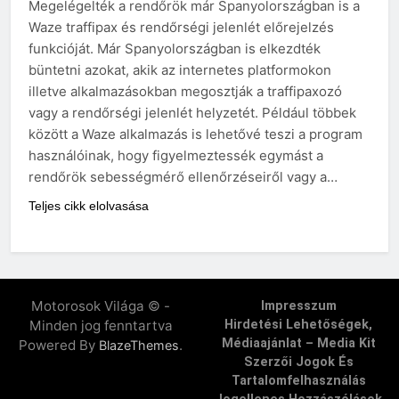
Megelégelték a rendőrök már Spanyolországban is a
Waze traffipax és rendőrségi jelenlét előrejelzés
funkcióját. Már Spanyolországban is elkezdték
büntetni azokat, akik az internetes platformokon
illetve alkalmazásokban megosztják a traffipaxozó
vagy a rendőrségi jelenlét helyzetét. Például többek
között a Waze alkalmazás is lehetővé teszi a program
használóinak, hogy figyelmeztessék egymást a
rendőrök sebességmérő ellenőrzéseiről vagy a…
Teljes cikk elolvasása
Motorosok Világa © -
Impresszum
Minden jog fenntartva
Hirdetési Lehetőségek,
Médiaajánlat – Media Kit
Powered By
.
BlazeThemes
Szerzői Jogok És
Tartalomfelhasználás