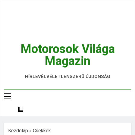
Ugrás
a
tartalomra
Motorosok Világa
Magazin
Hírek, Tesztek, Élmények Egy Helyen!
HÍRLEVÉL
VÉLETLENSZERŰ ÚJDONSÁG
Kezdőlap
»
Csekkek