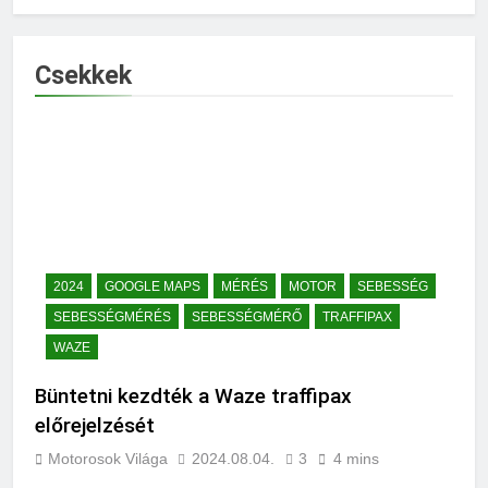
Csekkek
2024
GOOGLE MAPS
MÉRÉS
MOTOR
SEBESSÉG
SEBESSÉGMÉRÉS
SEBESSÉGMÉRŐ
TRAFFIPAX
WAZE
Büntetni kezdték a Waze traffipax
előrejelzését
Motorosok Világa
2024.08.04.
3
4 mins