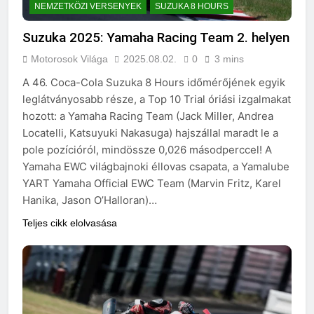
NEMZETKÖZI VERSENYEK
SUZUKA 8 HOURS
Suzuka 2025: Yamaha Racing Team 2. helyen
Motorosok Világa
2025.08.02.
0
3 mins
A 46. Coca-Cola Suzuka 8 Hours időmérőjének egyik
leglátványosabb része, a Top 10 Trial óriási izgalmakat
hozott: a Yamaha Racing Team (Jack Miller, Andrea
Locatelli, Katsuyuki Nakasuga) hajszállal maradt le a
pole pozícióról, mindössze 0,026 másodperccel! A
Yamaha EWC világbajnoki éllovas csapata, a Yamalube
YART Yamaha Official EWC Team (Marvin Fritz, Karel
Hanika, Jason O’Halloran)…
Teljes cikk elolvasása