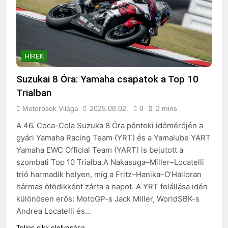
HÍREK
Suzukai 8 Óra: Yamaha csapatok a Top 10
Trialban
Motorosok Világa
2025.08.02.
0
2 mins
A 46. Coca-Cola Suzuka 8 Óra pénteki időmérőjén a
gyári Yamaha Racing Team (YRT) és a Yamalube YART
Yamaha EWC Official Team (YART) is bejutott a
szombati Top 10 Trialba.A Nakasuga–Miller–Locatelli
trió harmadik helyen, míg a Fritz–Hanika–O’Halloran
hármas ötödikként zárta a napot. A YRT felállása idén
különösen erős: MotoGP-s Jack Miller, WorldSBK-s
Andrea Locatelli és…
Teljes cikk elolvasása