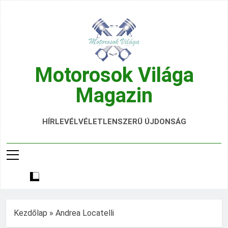
Ugrás
a
tartalomra
Motorosok Világa
Magazin
Hírek, Tesztek, Élmények Egy Helyen!
HÍRLEVÉL
VÉLETLENSZERŰ ÚJDONSÁG
Kezdőlap
»
Andrea Locatelli