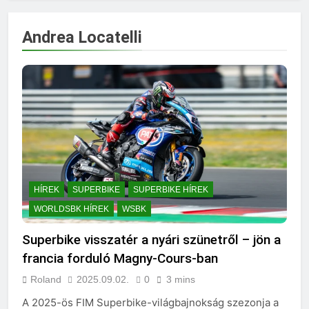
Andrea Locatelli
HÍREK
SUPERBIKE
SUPERBIKE HÍREK
WORLDSBK HÍREK
WSBK
Superbike visszatér a nyári szünetről – jön a
francia forduló Magny-Cours-ban
Roland
2025.09.02.
0
3 mins
A 2025-ös FIM Superbike-világbajnokság szezonja a