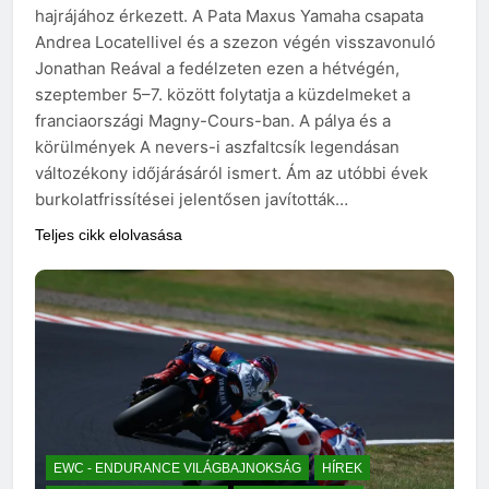
hajrájához érkezett. A Pata Maxus Yamaha csapata
Andrea Locatellivel és a szezon végén visszavonuló
Jonathan Reával a fedélzeten ezen a hétvégén,
szeptember 5–7. között folytatja a küzdelmeket a
franciaországi Magny-Cours-ban. A pálya és a
körülmények A nevers-i aszfaltcsík legendásan
változékony időjárásáról ismert. Ám az utóbbi évek
burkolatfrissítései jelentősen javították…
Teljes cikk elolvasása
EWC - ENDURANCE VILÁGBAJNOKSÁG
HÍREK