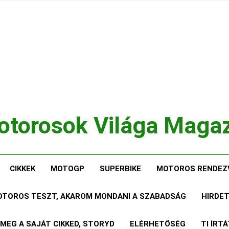
torosok Világa Maga
, Tesztek, Élmények Egy Helyen!
CIKKEK
MOTOGP
SUPERBIKE
MOTOROS RENDEZ
MOTOROS TESZT, AKAROM MONDANI A SZABADSÁG
HIRDE
 MEG A SAJÁT CIKKED, STORYD
ELÉRHETŐSÉG
TI ÍRT