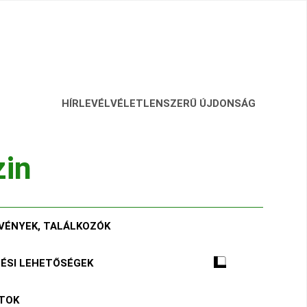
HÍRLEVÉL
VÉLETLENSZERŰ ÚJDONSÁG
zin
VÉNYEK, TALÁLKOZÓK
TÉSI LEHETŐSÉGEK
ÁTOK