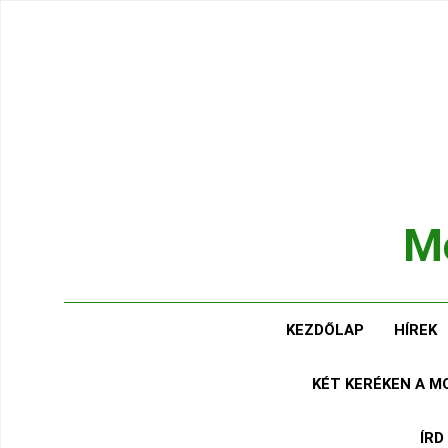
Ugrás
a
tartalomra
Mo
Hírek
KEZDŐLAP
HÍREK
KÉT KERÉKEN A 
ÍRD