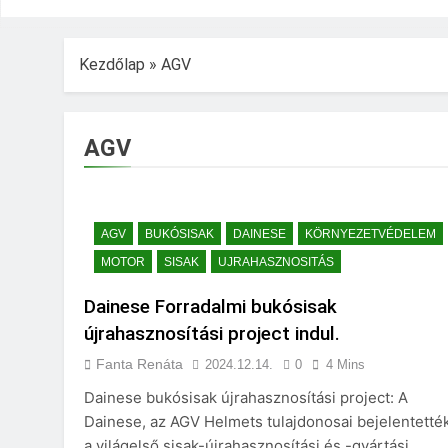
Kezdőlap
»
AGV
AGV
AGV
BUKÓSISAK
DAINESE
KÖRNYEZETVÉDELEM
MOTOR
SISAK
UJRAHASZNOSITÁS
Dainese Forradalmi bukósisak
újrahasznosítási project indul.
Fanta Renáta
2024.12.14.
0
4 Mins
Dainese bukósisak újrahasznosítási project: A
Dainese, az AGV Helmets tulajdonosai bejelentetté
a világelső sisak-újrahasznosítási és -gyártási