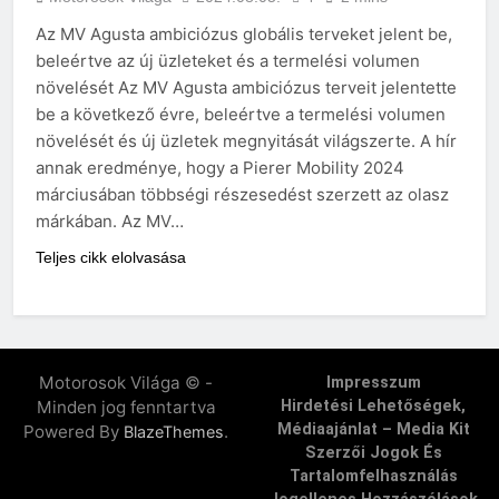
Az MV Agusta ambiciózus globális terveket jelent be,
beleértve az új üzleteket és a termelési volumen
növelését Az MV Agusta ambiciózus terveit jelentette
be a következő évre, beleértve a termelési volumen
növelését és új üzletek megnyitását világszerte. A hír
annak eredménye, hogy a Pierer Mobility 2024
márciusában többségi részesedést szerzett az olasz
márkában. Az MV…
Teljes cikk elolvasása
Motorosok Világa © -
Impresszum
Minden jog fenntartva
Hirdetési Lehetőségek,
Médiaajánlat – Media Kit
Powered By
.
BlazeThemes
Szerzői Jogok És
Tartalomfelhasználás