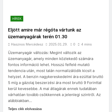
HÍREK
Eljött amire már régóta vártunk az
üzemanyagárak terén 01.30
Hasznos Mercédesz
2025.01.29.
0
4 mins
Üzemanyagár változás: Megint változik az
üzemanyagár, amely minden közlekedő számára
fontos információ lehet. Hosszú felfelé mutató
tendencia után, most talán normalizálódik kicsit a
helyzet. A benzin nagykereskedelmi ára ezúttal bruttó
5 míg a gázolaj beszerzési ára most bruttó 9 Forinttal
kerül kevesebbe. A mai átlagárak ennek tudatában
várhatóan tovább csökkennek a jelenlegi szintről. Az
alábbiakban…
Teljes cikk elolvasása