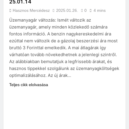
25.01.14
Hasznos Mercédesz
2025.01.26.
0
4 mins
Üzemanyagár változás: Ismét változik az
üzemanyagár, amely minden közlekedő számára
fontos információ. A benzin nagykereskedelmi ára
ezúttal nem változik de a gázolaj beszerzési ára most
bruttó 3 Forinttal emelkedik. A mai átlagárak így
várhatóan tovább növekedhetnek a jelenlegi szintről.
Az alábbiakban bemutatjuk a legfrissebb árakat, és
hasznos tippekkel szolgálunk az üzemanyagköltségek
optimalizálásához. Az új árak…
Teljes cikk elolvasása