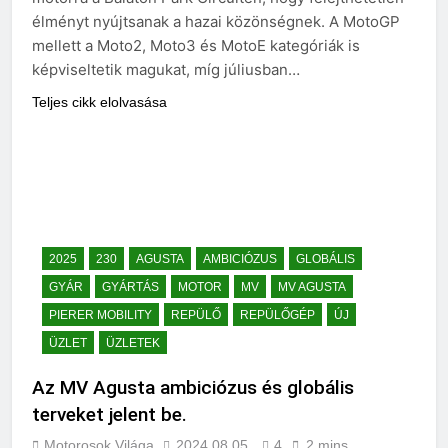
élményt nyújtsanak a hazai közönségnek. A MotoGP
mellett a Moto2, Moto3 és MotoE kategóriák is
képviseltetik magukat, míg júliusban…
Teljes cikk elolvasása
2025
230
AGUSTA
AMBICIÓZUS
GLOBÁLIS
GYÁR
GYÁRTÁS
MOTOR
MV
MV AGUSTA
PIERER MOBILITY
REPÜLŐ
REPÜLŐGÉP
ÚJ
ÜZLET
ÜZLETEK
Az MV Agusta ambiciózus és globális
terveket jelent be.
Motorosok Világa
2024.08.05.
4
2 mins