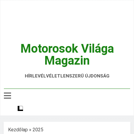
Ugrás
a
tartalomra
Motorosok Világa
Magazin
Hírek, Tesztek, Élmények Egy Helyen!
HÍRLEVÉL
VÉLETLENSZERŰ ÚJDONSÁG
Kezdőlap
»
2025