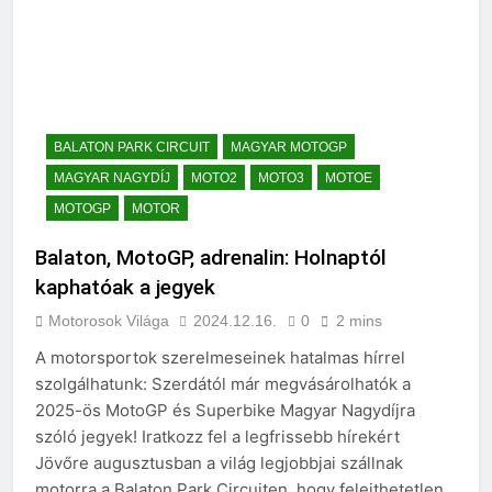
BALATON PARK CIRCUIT
MAGYAR MOTOGP
MAGYAR NAGYDÍJ
MOTO2
MOTO3
MOTOE
MOTOGP
MOTOR
Balaton, MotoGP, adrenalin: Holnaptól
kaphatóak a jegyek
Motorosok Világa
2024.12.16.
0
2 mins
A motorsportok szerelmeseinek hatalmas hírrel
szolgálhatunk: Szerdától már megvásárolhatók a
2025-ös MotoGP és Superbike Magyar Nagydíjra
szóló jegyek! Iratkozz fel a legfrissebb hírekért
Jövőre augusztusban a világ legjobbjai szállnak
motorra a Balaton Park Circuiten, hogy felejthetetlen