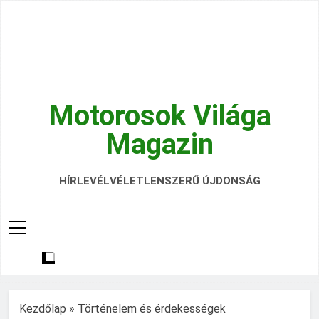
Ugrás
a
tartalomra
Motorosok Világa
Magazin
Hírek, Tesztek, Élmények Egy Helyen!
HÍRLEVÉL
VÉLETLENSZERŰ ÚJDONSÁG
Kezdőlap
»
Történelem és érdekességek