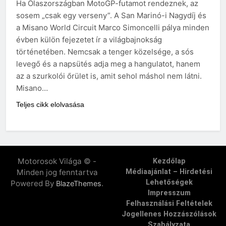
Ha Olaszországban MotoGP-futamot rendeznek, az
sosem „csak egy verseny”. A San Marinó-i Nagydíj és
a Misano World Circuit Marco Simoncelli pálya minden
évben külön fejezetet ír a világbajnokság
történetében. Nemcsak a tenger közelsége, a sós
levegő és a napsütés adja meg a hangulatot, hanem
az a szurkolói őrület is, amit sehol máshol nem látni.
Misano…
Teljes cikk elolvasása
Motorosok Világa © -
Kezdőlap
Minden jog fenntartva
Médiaajánlat – Hirdetési
Lehetőségek
Powered By
.
BlazeThemes
Impresszum
Felhasználási Feltételek
Jogellenes Hozzászólások
Szabályzata