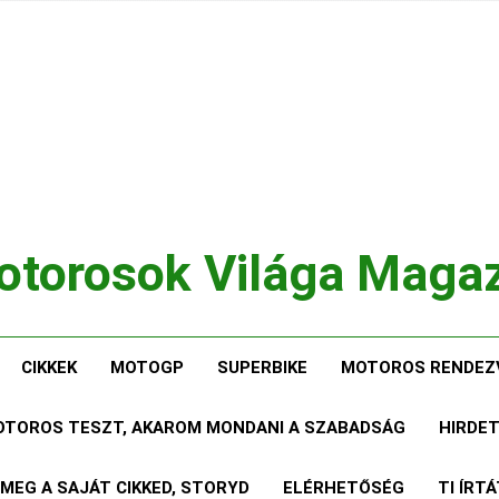
torosok Világa Maga
, Tesztek, Élmények Egy Helyen!
CIKKEK
MOTOGP
SUPERBIKE
MOTOROS RENDEZ
MOTOROS TESZT, AKAROM MONDANI A SZABADSÁG
HIRDE
 MEG A SAJÁT CIKKED, STORYD
ELÉRHETŐSÉG
TI ÍRT