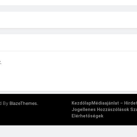
.
d By
.
BlazeThemes
Kezdőlap
Médiaajánlat – Hird
Jogellenes Hozzászólások Sz
Elérhetőségek