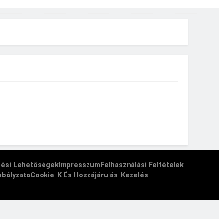
etési Lehetőségek
Impresszum
Felhasználási Feltételek
abályzata
Cookie-K És Hozzájárulás-Kezelés