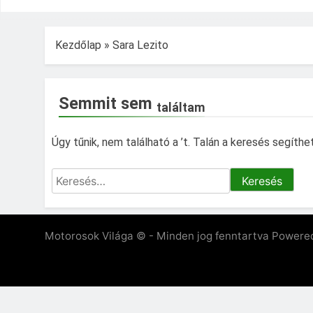
Kezdőlap
»
Sara Lezito
Semmit sem
találtam
Úgy tűnik, nem található a ’t. Talán a keresés segíthet
Keresés:
Motorosok Világa © - Minden jog fenntartva Powere