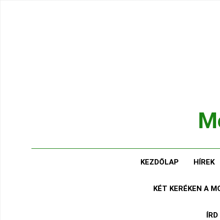
Ugrás
a
tartalomra
Mo
Hírek
KEZDŐLAP
HÍREK
KÉT KERÉKEN A 
ÍRD