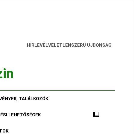
HÍRLEVÉL
VÉLETLENSZERŰ ÚJDONSÁG
zin
VÉNYEK, TALÁLKOZÓK
TÉSI LEHETŐSÉGEK
ÁTOK