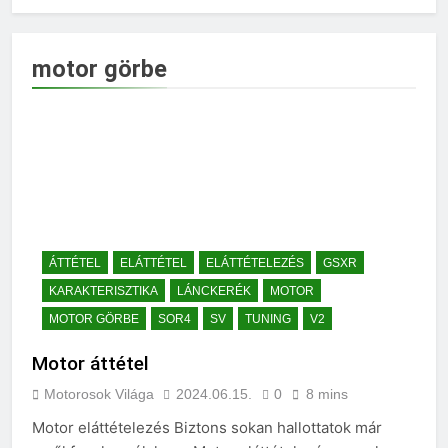
motor görbe
ÁTTÉTEL
ELÁTTÉTEL
ELÁTTÉTELEZÉS
GSXR
KARAKTERISZTIKA
LÁNCKERÉK
MOTOR
MOTOR GÖRBE
SOR4
SV
TUNING
V2
Motor áttétel
Motorosok Világa
2024.06.15.
0
8 mins
Motor eláttételezés Biztons sokan hallottatok már