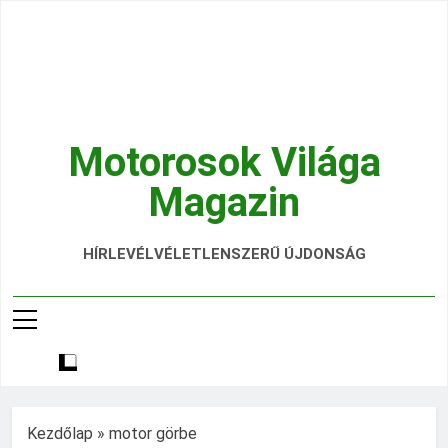
Ugrás
a
tartalomra
Motorosok Világa
Magazin
Hírek, Tesztek, Élmények Egy Helyen!
HÍRLEVÉL
VÉLETLENSZERŰ ÚJDONSÁG
Kezdőlap
»
motor görbe