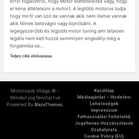
erről fogalomról, hogy Motor eláttételezés vagy, hogy
el kéne áttételezni a motort. A legtöbb motoros tudja
hogy miről van szó de vannak akik nem illetve vannak
akik félnek belevágni vagy kipróbálni. A
legegyszerűbb és legjobb motor tuning ami teljesen
legális nem kell hozzá semmilyen engedély még a
forgalmiba se…
Teljes cikk elolvasása
Motorosok Világa © -
Kezdőlap
Minden jog fenntartva
Médiaajánlat – Hirdetési
Lehetőségek
Powered By
.
BlazeThemes
Impresszum
Felhasználási Feltételek
Jogellenes Hozzászólások
Szabályzata
Cookie Policy (EU)