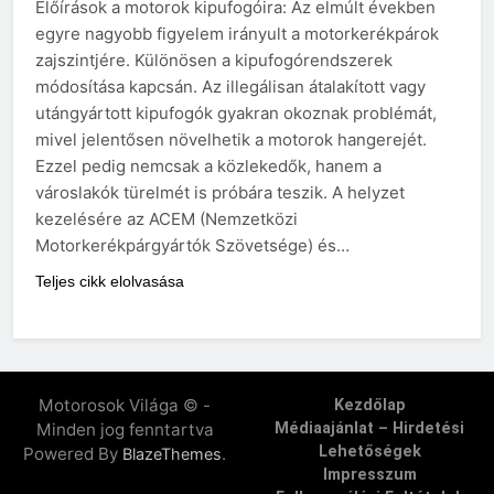
Előírások a motorok kipufogóira: Az elmúlt években
egyre nagyobb figyelem irányult a motorkerékpárok
zajszintjére. Különösen a kipufogórendszerek
módosítása kapcsán. Az illegálisan átalakított vagy
utángyártott kipufogók gyakran okoznak problémát,
mivel jelentősen növelhetik a motorok hangerejét.
Ezzel pedig nemcsak a közlekedők, hanem a
városlakók türelmét is próbára teszik. A helyzet
kezelésére az ACEM (Nemzetközi
Motorkerékpárgyártók Szövetsége) és…
Teljes cikk elolvasása
Motorosok Világa © -
Kezdőlap
Minden jog fenntartva
Médiaajánlat – Hirdetési
Lehetőségek
Powered By
.
BlazeThemes
Impresszum