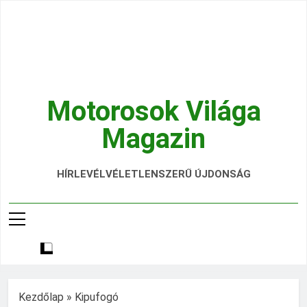
Ugrás
a
tartalomra
Motorosok Világa
Magazin
Hírek, Tesztek, Élmények Egy Helyen!
HÍRLEVÉL
VÉLETLENSZERŰ ÚJDONSÁG
Kezdőlap
»
Kipufogó