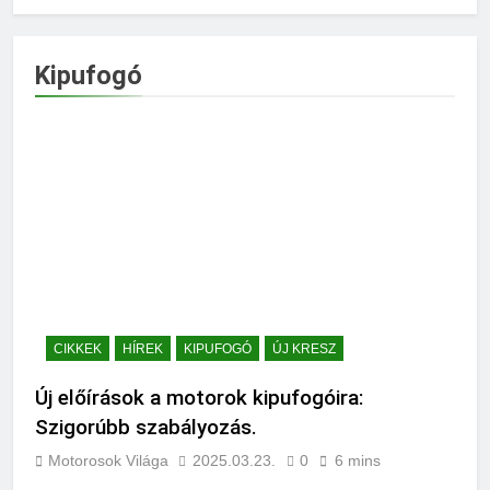
Kipufogó
CIKKEK
HÍREK
KIPUFOGÓ
ÚJ KRESZ
Új előírások a motorok kipufogóira:
Szigorúbb szabályozás.
Motorosok Világa
2025.03.23.
0
6 mins