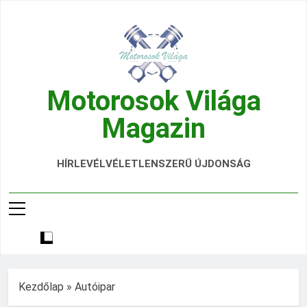
Ugrás
a
tartalomra
Motorosok Világa
Magazin
Hírek, Tesztek, Élmények Egy Helyen!
HÍRLEVÉL
VÉLETLENSZERŰ ÚJDONSÁG
Kezdőlap
»
Autóipar