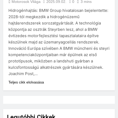
Motorosok Világa
2025.09.02.
0
3 mins
Hidrogénhajtás: BMW Group hivatalosan bejelentette:
2028-tól megkezdik a hidrogénüzemű
hajtásrendszerek sorozatgyártását. A technológia
központja az osztrák Steyrben lesz, ahol a BMW
évtizedes motorfejlesztési tapasztalataira építve
készülnek majd az üzemanyagcellás rendszerek.
Innováció Európa szívében A BMW müncheni és steyri
kompetenciaközpontjaiban már épülnek az első
prototípusok, miközben a landshuti gyárban a
kulcsfontosságú alkatrészek gyártására készülnek.
Joachim Post,…
Teljes cikk elolvasása
Legutóbbi Cikkek