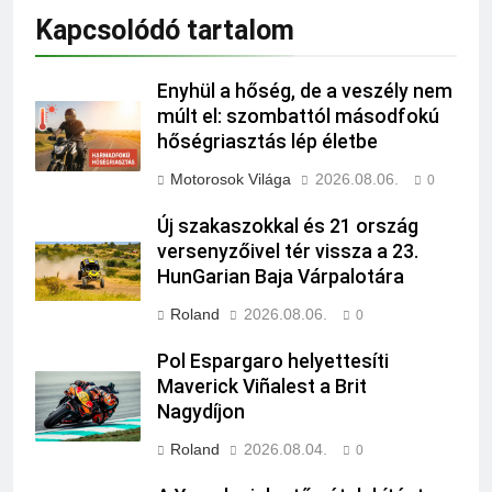
Kapcsolódó tartalom
Enyhül a hőség, de a veszély nem
múlt el: szombattól másodfokú
hőségriasztás lép életbe
Motorosok Világa
2026.08.06.
0
Új szakaszokkal és 21 ország
versenyzőivel tér vissza a 23.
HunGarian Baja Várpalotára
Roland
2026.08.06.
0
Pol Espargaro helyettesíti
Maverick Viñalest a Brit
Nagydíjon
Roland
2026.08.04.
0