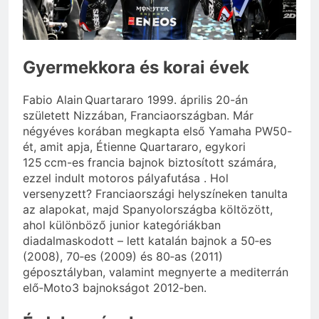
Gyermekkora és korai évek
Fabio Alain Quartararo 1999. április 20-án
született Nizzában, Franciaországban. Már
négyéves korában megkapta első Yamaha PW50-
ét, amit apja, Étienne Quartararo, egykori
125 ccm-es francia bajnok biztosított számára,
ezzel indult motoros pályafutása . Hol
versenyzett? Franciaországi helyszíneken tanulta
az alapokat, majd Spanyolországba költözött,
ahol különböző junior kategóriákban
diadalmaskodott – lett katalán bajnok a 50‑es
(2008), 70‑es (2009) és 80‑as (2011)
géposztályban, valamint megnyerte a mediterrán
elő‑Moto3 bajnokságot 2012‑ben.