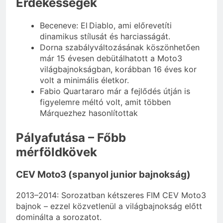
Érdekességek
Beceneve: El Diablo, ami előrevetíti
dinamikus stílusát és harciasságát.
Dorna szabályváltozásának köszönhetően
már 15 évesen debütálhatott a Moto3
világbajnokságban, korábban 16 éves kor
volt a minimális életkor.
Fabio Quartararo már a fejlődés útján is
figyelemre méltó volt, amit többen
Márquezhez hasonlítottak
Pályafutása – Főbb
mérföldkövek
CEV Moto3 (spanyol junior bajnokság)
2013–2014: Sorozatban kétszeres FIM CEV Moto3
bajnok – ezzel közvetlenül a világbajnokság előtt
dominálta a sorozatot.