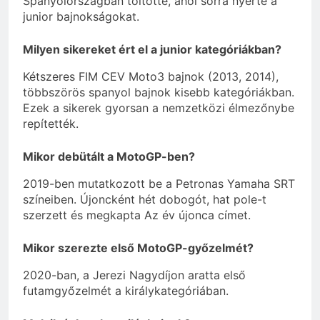
Spanyolországban töltötte, ahol sorra nyerte a
junior bajnokságokat.
Milyen sikereket ért el a junior kategóriákban?
Kétszeres FIM CEV Moto3 bajnok (2013, 2014),
többszörös spanyol bajnok kisebb kategóriákban.
Ezek a sikerek gyorsan a nemzetközi élmezőnybe
repítették.
Mikor debütált a MotoGP-ben?
2019-ben mutatkozott be a Petronas Yamaha SRT
színeiben. Újoncként hét dobogót, hat pole-t
szerzett és megkapta Az év újonca címet.
Mikor szerezte első MotoGP-győzelmét?
2020-ban, a Jerezi Nagydíjon aratta első
futamgyőzelmét a királykategóriában.