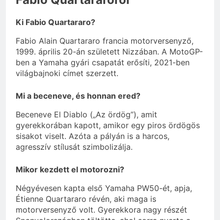
Ki Fabio Quartararo?
Fabio Alain Quartararo francia motorversenyző,
1999. április 20-án született Nizzában. A MotoGP-
ben a Yamaha gyári csapatát erősíti, 2021-ben
világbajnoki címet szerzett.
Mi a beceneve, és honnan ered?
Beceneve El Diablo („Az ördög”), amit
gyerekkorában kapott, amikor egy piros ördögös
sisakot viselt. Azóta a pályán is a harcos,
agresszív stílusát szimbolizálja.
Mikor kezdett el motorozni?
Négyévesen kapta első Yamaha PW50-ét, apja,
Étienne Quartararo révén, aki maga is
motorversenyző volt. Gyerekkora nagy részét