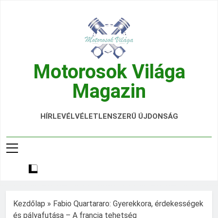
Ugrás
a
tartalomra
Motorosok Világa
Magazin
Hírek, Tesztek, Élmények Egy Helyen!
HÍRLEVÉL
VÉLETLENSZERŰ ÚJDONSÁG
Kezdőlap
»
Fabio Quartararo: Gyerekkora, érdekességek
és pályafutása – A francia tehetség