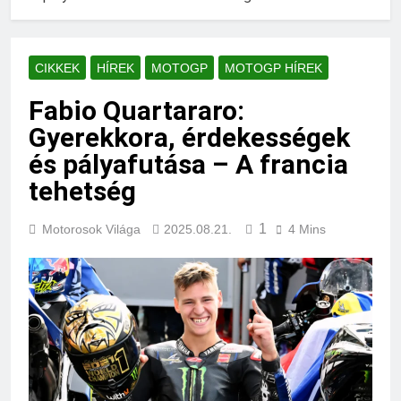
CIKKEK
HÍREK
MOTOGP
MOTOGP HÍREK
Fabio Quartararo:
Gyerekkora, érdekességek
és pályafutása – A francia
tehetség
1
Motorosok Világa
2025.08.21.
4 Mins