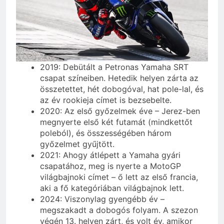
2019: Debütált a Petronas Yamaha SRT
csapat színeiben. Hetedik helyen zárta az
összetettet, hét dobogóval, hat pole-lal, és
az év rookieja címet is bezsebelte.
2020: Az első győzelmek éve – Jerez-ben
megnyerte első két futamát (mindkettőt
poleból), és összességében három
győzelmet gyűjtött.
2021: Ahogy átlépett a Yamaha gyári
csapatához, meg is nyerte a MotoGP
világbajnoki címet – ő lett az első francia,
aki a fő kategóriában világbajnok lett.
2024: Viszonylag gyengébb év –
megszakadt a dobogós folyam. A szezon
végén 13. helyen zárt, és volt év, amikor