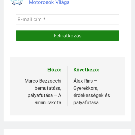
Motorosok Világa
Előző:
Következő:
Bejegyzés
navigáció
Marco Bezzecchi
Álex Rins –
bemutatása,
Gyerekkora,
pályafutása – A
érdekességek és
Rimini rakéta
pályafutása