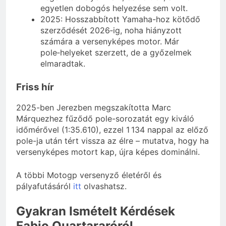
egyetlen dobogós helyezése sem volt.
2025: Hosszabbított Yamaha-hoz kötődő
szerződését 2026‑ig, noha hiányzott
számára a versenyképes motor. Már
pole‑helyeket szerzett, de a győzelmek
elmaradtak.
Friss hír
2025-ben Jerezben megszakította Marc
Márquezhez fűződő pole-sorozatát egy kiváló
időmérővel (1:35.610), ezzel 1 134 nappal az előző
pole-ja után tért vissza az élre – mutatva, hogy ha
versenyképes motort kap, újra képes dominálni.
A többi Motogp versenyző életéről és
pályafutásáról
itt
olvashatsz.
Gyakran Ismételt Kérdések
Fabio Quartararóról