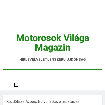
Ugrás
a
tartalomra
Motorosok Világa
Magazin
Hírek, Tesztek, Élmények Egy Helyen!
HÍRLEVÉL
VÉLETLENSZERŰ ÚJDONSÁG
Kezdőlap
»
Azbesztre vonatkozó riasztás az