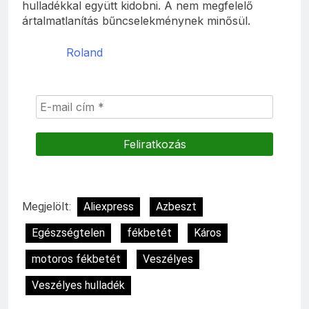
hulladékkal együtt kidobni. A nem megfelelő
ártalmatlanítás bűncselekménynek minősül.
Roland
Megjelölt:
Aliexpress
Azbeszt
Egészségtelen
fékbetét
Káros
motoros fékbetét
Veszélyes
Veszélyes hulladék