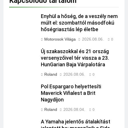
Kapcsolódó tartalom
Enyhül a hőség, de a veszély nem
múlt el: szombattól másodfokú
hőségriasztás lép életbe
Motorosok Világa
2026.08.06.
0
Új szakaszokkal és 21 ország
versenyzőivel tér vissza a 23.
HunGarian Baja Várpalotára
Roland
2026.08.06.
0
Pol Espargaro helyettesíti
Maverick Viñalest a Brit
Nagydíjon
Roland
2026.08.04.
0
A Yamaha jelentős átalakítást