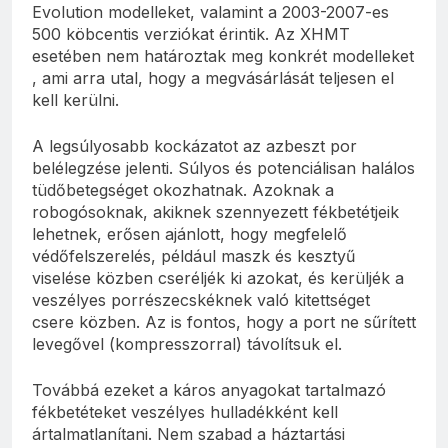
Evolution modelleket, valamint a 2003-2007-es
500 köbcentis verziókat érintik. Az XHMT
esetében nem határoztak meg konkrét modelleket
, ami arra utal, hogy a megvásárlását teljesen el
kell kerülni.
A legsúlyosabb kockázatot az azbeszt por
belélegzése jelenti. Súlyos és potenciálisan halálos
tüdőbetegséget okozhatnak. Azoknak a
robogósoknak, akiknek szennyezett fékbetétjeik
lehetnek, erősen ajánlott, hogy megfelelő
védőfelszerelés, például maszk és kesztyű
viselése közben cseréljék ki azokat, és kerüljék a
veszélyes porrészecskéknek való kitettséget
csere közben. Az is fontos, hogy a port ne sűrített
levegővel (kompresszorral) távolítsuk el.
Továbbá ezeket a káros anyagokat tartalmazó
fékbetéteket veszélyes hulladékként kell
ártalmatlanítani. Nem szabad a háztartási