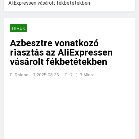
AliExpressen vásárolt fékbetétekben
HÍREK
Azbesztre vonatkozó
riasztás az AliExpressen
vásárolt fékbetétekben
0
Roland
2025.08.26.
3 Mins