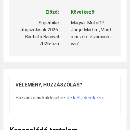
Előző:
Következő:
Bejegyzés
navigáció
Superbike
Magyar MotoGP -
átigazolások 2026:
Jorge Martin: „Most
Bautista Barnival
már zéró elvárásom
2026-ban
van”
VÉLEMÉNY, HOZZÁSZÓLÁS?
Hozzászólás küldéséhez
be kell jelentkezni
.