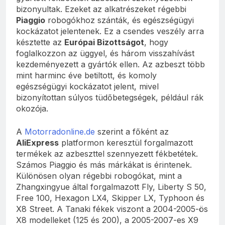
bizonyultak. Ezeket az alkatrészeket régebbi
Piaggio
robogókhoz szánták, és egészségügyi
kockázatot jelentenek. Ez a csendes veszély arra
késztette az
Európai Bizottságot
, hogy
foglalkozzon az üggyel, és három visszahívást
kezdeményezett a gyártók ellen. Az azbeszt több
mint harminc éve betiltott, és komoly
egészségügyi kockázatot jelent, mivel
bizonyítottan súlyos tüdőbetegségek, például rák
okozója.
A
Motorradonline.de
szerint a főként az
AliExpress
platformon keresztül forgalmazott
termékek az azbeszttel szennyezett fékbetétek.
Számos Piaggio és más márkákat is érintenek.
Különösen olyan régebbi robogókat, mint a
Zhangxingyue által forgalmazott Fly, Liberty S 50,
Free 100, Hexagon LX4, Skipper LX, Typhoon és
X8 Street. A Tanaki fékek viszont a 2004-2005-ös
X8 modelleket (125 és 200), a 2005-2007-es X9