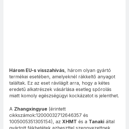
Három EU-s visszahívás
, három olyan gyártó
termékei esetében, amelyeknél rákkeltő anyagot
találtak. Ez az eset rávilágít arra, hogy a kétes
eredetű alkatrészek vásárlása esetleg spórolás
miatt komoly egészségügyi kockázatot is jelenthet.
A
Zhangxingyue
(érintett
cikkszámok:12000032712646357 és
1005005351305154), az
XHMT
és a
Tanaki
által
gyártott fékbetétek azbeszttel szennyezettnek