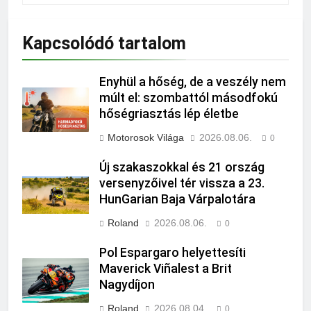
Kapcsolódó tartalom
Enyhül a hőség, de a veszély nem
múlt el: szombattól másodfokú
hőségriasztás lép életbe
Motorosok Világa
2026.08.06.
0
Új szakaszokkal és 21 ország
versenyzőivel tér vissza a 23.
HunGarian Baja Várpalotára
Roland
2026.08.06.
0
Pol Espargaro helyettesíti
Maverick Viñalest a Brit
Nagydíjon
Roland
2026.08.04.
0