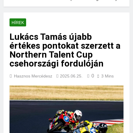
HÍREK
Lukács Tamás újabb
értékes pontokat szerzett a
Northern Talent Cup
csehországi fordulóján
0
Hasznos Mercédesz
2025.06.25.
3 Mins