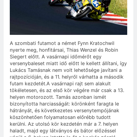
A szombati futamot a német Fynn Kratochwil
nyerte meg, honfitársai, Thias Wenzel és Robin
Siegert előtt. A vasárnapi időmérőt egy
versenybaleset miatt idő előtt le kellett állítani, így
Lukács Tamásnak nem volt lehetősége javítani a
rajtpozícióján, és a 11. helyről várhatta a második
futam kezdetét.A vasárnapi rajt sem alakult
tökéletesen, és az első kör végére már csak a 13.
helyen motorozott. Tamás azonban ismét
bizonyította harciasságát: körönként faragta le
hátrányát, és következetes versenytempójának
köszönhetően folyamatosan előrébb tudott
kerülni. Az utolsó kör kezdetén már a 7. helyen
haladt, majd egy látványos és bátor előzéssel