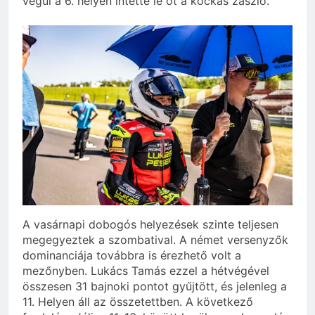
végül a 6. helyen intette le őt a kockás zászló.
A vasárnapi dobogós helyezések szinte teljesen
megegyeztek a szombatival. A német versenyzők
dominanciája továbbra is érezhető volt a
mezőnyben. Lukács Tamás ezzel a hétvégével
összesen 31 bajnoki pontot gyűjtött, és jelenleg a
11. Helyen áll az összetettben. A következő