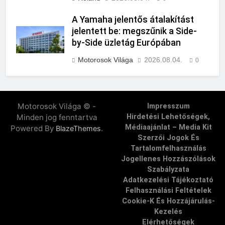
A Yamaha jelentős átalakítást
jelentett be: megszűnik a Side-
by-Side üzletág Európában
Motorosok Világa
2026.08.04.
0
Motorosok Világa © -
Impresszum
Minden jog fenntartva
Hirdetési Lehetőségek,
Médiaajánlat – Media Kit
Powered By
.
BlazeThemes
Szerzői Jogok És
Tartalomfelhasználás
Jogellenes Hozzászólások
Szabályzata
Adatkezelési Tájékoztató
Felhasználási Feltételek
Cookie-K És Hozzájárulás-
Kezelés
Elérhetőségek