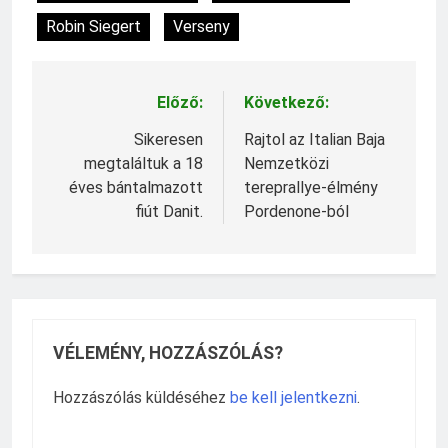
Robin Siegert
Verseny
Előző:
Következő:
Bejegyzés
navigáció
Sikeresen
Rajtol az Italian Baja
megtaláltuk a 18
Nemzetközi
éves bántalmazott
tereprallye-élmény
fiút Danit.
Pordenone-ból
VÉLEMÉNY, HOZZÁSZÓLÁS?
Hozzászólás küldéséhez
be kell jelentkezni
.