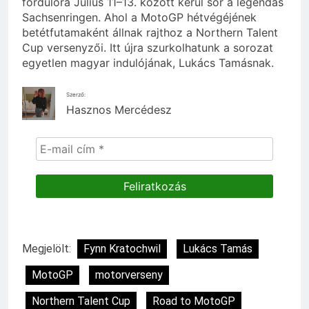
fordulóra Július 11–13. között kerül sor a legendás
Sachsenringen. Ahol a MotoGP hétvégéjének
betétfutamaként állnak rajthoz a Northern Talent
Cup versenyzői. Itt újra szurkolhatunk a sorozat
egyetlen magyar indulójának, Lukács Tamásnak.
Szerző:
Hasznos Mercédesz
Megjelölt:
Fynn Kratochwil
Lukács Tamás
MotoGP
motorverseny
Northern Talent Cup
Road to MotoGP