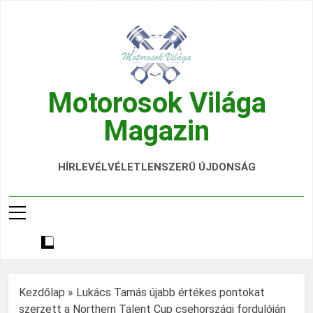
Ugrás
a
tartalomra
Motorosok Világa
Magazin
Hírek, Tesztek, Élmények Egy Helyen!
HÍRLEVÉL
VÉLETLENSZERŰ ÚJDONSÁG
Kezdőlap
»
Lukács Tamás újabb értékes pontokat
szerzett a Northern Talent Cup csehországi fordulóján