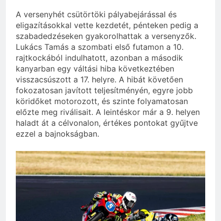
A versenyhét csütörtöki pályabejárással és
eligazításokkal vette kezdetét, pénteken pedig a
szabadedzéseken gyakorolhattak a versenyzők.
Lukács Tamás a szombati első futamon a 10.
rajtkockából indulhatott, azonban a második
kanyarban egy váltási hiba következtében
visszacsúszott a 17. helyre. A hibát követően
fokozatosan javított teljesítményén, egyre jobb
köridőket motorozott, és szinte folyamatosan
előzte meg riválisait. A leintéskor már a 9. helyen
haladt át a célvonalon, értékes pontokat gyűjtve
ezzel a bajnokságban.