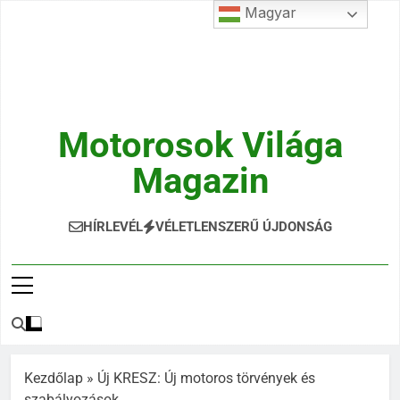
Ugrás
Magyar
a
tartalomra
Motorosok Világa
Magazin
Hírek, Tesztek, Élmények Egy Helyen!
HÍRLEVÉL
VÉLETLENSZERŰ ÚJDONSÁG
Kezdőlap
»
Új KRESZ: Új motoros törvények és
szabályozások