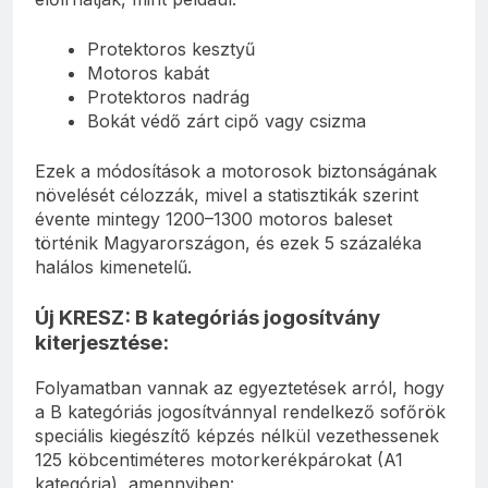
Protektoros kesztyű
Motoros kabát
Protektoros nadrág
Bokát védő zárt cipő vagy csizma
Ezek a módosítások a motorosok biztonságának
növelését célozzák, mivel a statisztikák szerint
évente mintegy 1200–1300 motoros baleset
történik Magyarországon, és ezek 5 százaléka
halálos kimenetelű.
Új KRESZ: B kategóriás jogosítvány
kiterjesztése:
Folyamatban vannak az egyeztetések arról, hogy
a B kategóriás jogosítvánnyal rendelkező sofőrök
speciális kiegészítő képzés nélkül vezethessenek
125 köbcentiméteres motorkerékpárokat (A1
kategória), amennyiben: