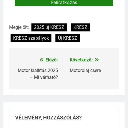
Megjelölt:
2025 új KRESZ
KRESZ
KRESZ szabályok
Új KRESZ
Előző:
Következő:
Bejegyzés
navigáció
Motor kiállítás 2025
Motorolaj csere
– Mi várható?
VÉLEMÉNY, HOZZÁSZÓLÁS?