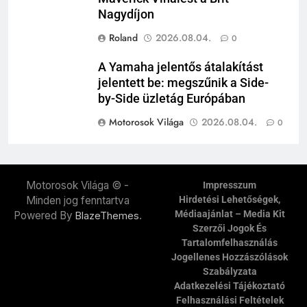
Nagydíjon
Roland
2026.08.04.
0
A Yamaha jelentős átalakítást
jelentett be: megszűnik a Side-
by-Side üzletág Európában
Motorosok Világa
2026.08.04.
0
Motorosok Világa © -
Impresszum
Minden jog fenntartva
Hirdetési Lehetőségek,
Médiaajánlat – Media Kit
Powered By
.
BlazeThemes
Szerzői Jogok És
Tartalomfelhasználás
Jogellenes Hozzászólások
Szabályzata
Adatkezelési Tájékoztató
Felhasználási Feltételek