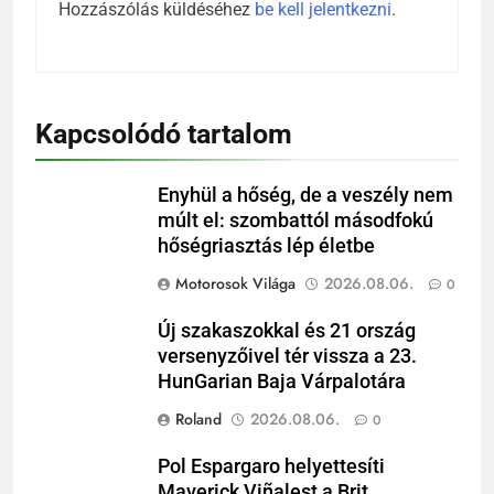
Hozzászólás küldéséhez
be kell jelentkezni
.
Kapcsolódó tartalom
Enyhül a hőség, de a veszély nem
múlt el: szombattól másodfokú
hőségriasztás lép életbe
Motorosok Világa
2026.08.06.
0
Új szakaszokkal és 21 ország
versenyzőivel tér vissza a 23.
HunGarian Baja Várpalotára
Roland
2026.08.06.
0
Pol Espargaro helyettesíti
Maverick Viñalest a Brit