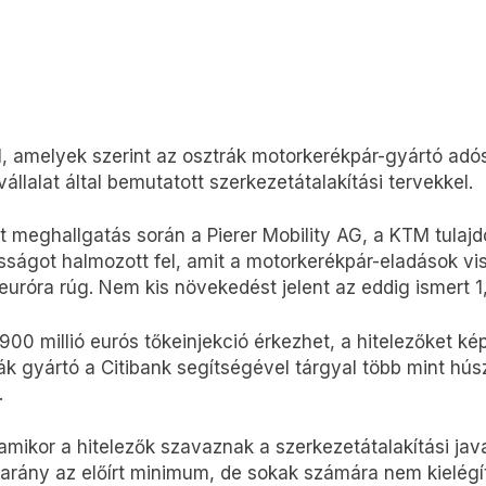
l, amelyek szerint az osztrák motorkerékpár-gyártó adó
lalat által bemutatott szerkezetátalakítási tervekkel.
t meghallgatás során a Pierer Mobility AG, a KTM tulaj
sságot halmozott fel, amit a motorkerékpár-eladások vis
euróra rúg. Nem kis növekedést jelent az eddig ismert 1
 900 millió eurós tőkeinjekció érkezhet, a hitelezőket k
ák gyártó a Citibank segítségével tárgyal több mint húsz
.
amikor a hitelezők szavaznak a szerkezetátalakítási javas
z arány az előírt minimum, de sokak számára nem kielég