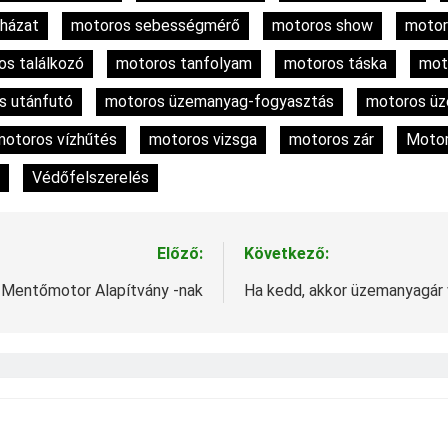
uházat
motoros sebességmérő
motoros show
motor
os találkozó
motoros tanfolyam
motoros táska
mot
s utánfutó
motoros üzemanyag-fogyasztás
motoros üz
motoros vízhűtés
motoros vizsga
motoros zár
Motor
Védőfelszerelés
Előző:
Következő:
 Mentőmotor Alapítvány -nak
Ha kedd, akkor üzemanyagár 