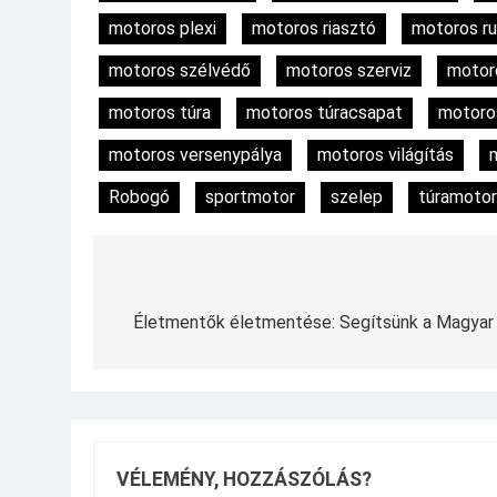
motoros plexi
motoros riasztó
motoros r
motoros szélvédő
motoros szerviz
motor
motoros túra
motoros túracsapat
motoro
motoros versenypálya
motoros világítás
Robogó
sportmotor
szelep
túramotor
Bejegyzés
navigáció
Életmentők életmentése: Segítsünk a Magyar
VÉLEMÉNY, HOZZÁSZÓLÁS?