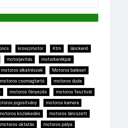
oncs
krosszmotor
Ktm
lánckenő
motorjavítás
motorkerékpár
motoros alkatrészek
Motoros baleset
motoros csomagtartó
motoros duda
s
motoros fényezés
motoros fesztivál
toros jogosítvány
motoros kamera
motoros közlekedés
motoros láncszett
motoros oktatás
motoros pálya