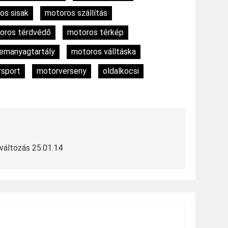
os sisak
motoros szállítás
oros térdvédő
motoros térkép
emanyagtartály
motoros válltáska
sport
motorverseny
oldalkocsi
változás 25.01.14