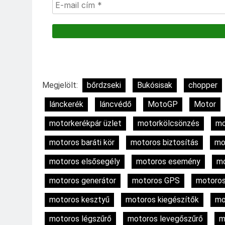
Megjelölt:
bőrdzseki
Bukósisak
chopper
lánckerék
láncvédő
MotoGP
Motor
motorkerékpár üzlet
motorkölcsönzés
mo
motoros baráti kör
motoros biztosítás
mo
motoros elsősegély
motoros esemény
mo
motoros generátor
motoros GPS
motoros
motoros kesztyű
motoros kiegészítők
mo
motoros légszűrő
motoros levegőszűrő
m