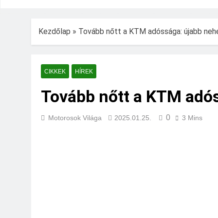
Kezdőlap
»
Tovább nőtt a KTM adóssága: újabb neh
CIKKEK
HÍREK
Tovább nőtt a KTM adós
0
Motorosok Világa
2025.01.25.
3 Mins