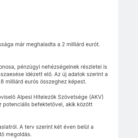
ssága már meghaladta a 2 milliárd eurót.
donosa, pénzügyi nehézségeinek részletei is
szaesése idézett elő. Az új adatok szerint a
,8 milliárd eurós összeghez képest.
épviselő Alpesi Hitelezők Szövetsége (AKV)
 potenciális befektetővel, akik között
latról. A terv szerint két éven belül a
ítő megoldás.