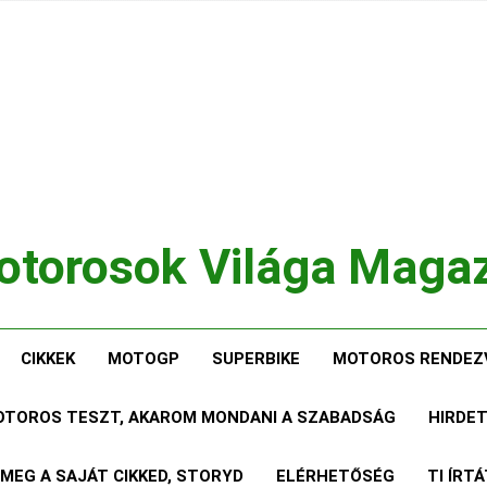
torosok Világa Maga
, Tesztek, Élmények Egy Helyen!
CIKKEK
MOTOGP
SUPERBIKE
MOTOROS RENDEZ
MOTOROS TESZT, AKAROM MONDANI A SZABADSÁG
HIRDE
 MEG A SAJÁT CIKKED, STORYD
ELÉRHETŐSÉG
TI ÍRT