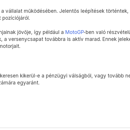
 a vállalat működésében. Jelentős leépítések történtek
 pozíciójáról.
ainak jövője, így például a
MotoGP
-ben való részvétel
, a versenycsapat továbbra is aktív marad. Ennek jeleké
otorjait.
keresen kikerül-e a pénzügyi válságból, vagy tovább n
számára egyaránt.