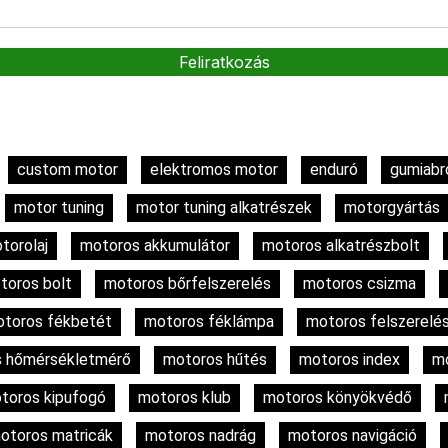
custom motor
elektromos motor
enduró
gumiabr
motor tuning
motor tuning alkatrészek
motorgyártás
torolaj
motoros akkumulátor
motoros alkatrészbolt
toros bolt
motoros bőrfelszerelés
motoros csizma
toros fékbetét
motoros féklámpa
motoros felszerelé
 hőmérsékletmérő
motoros hűtés
motoros index
mo
toros kipufogó
motoros klub
motoros könyökvédő
otoros matricák
motoros nadrág
motoros navigáció