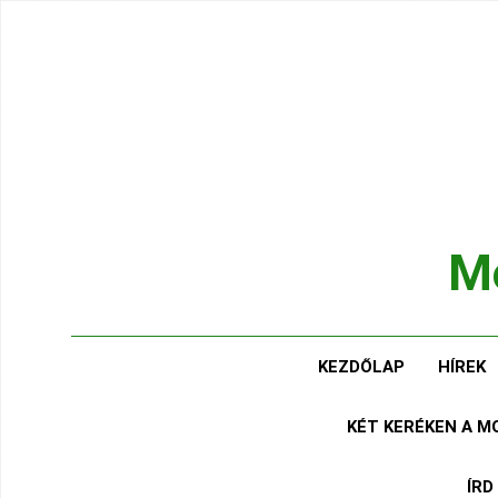
Ugrás
a
tartalomra
Mo
Hírek
KEZDŐLAP
HÍREK
KÉT KERÉKEN A 
ÍRD