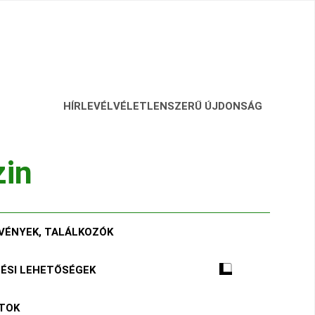
HÍRLEVÉL
VÉLETLENSZERŰ ÚJDONSÁG
zin
VÉNYEK, TALÁLKOZÓK
TÉSI LEHETŐSÉGEK
ÁTOK