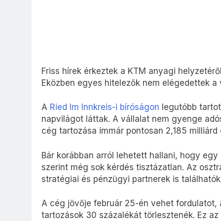
Friss hírek érkeztek a KTM anyagi helyzetérő
Eközben egyes hitelezők nem elégedettek a vál
A
Ried Im Innkreis-i bíróságon
legutóbb tartot
napvilágot láttak. A vállalat nem gyenge adó
cég tartozása immár pontosan 2,185 milliárd 
Bár korábban arról lehetett hallani, hogy egy
szerint még sok kérdés tisztázatlan. Az osztr
stratégiai és pénzügyi partnerek is találhatók
A cég jövője február 25-én vehet fordulatot, 
tartozások 30 százalékát törlesztenék. Ez a