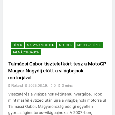
HÍREK
MAGYAR MOTOGP
MOTOGP
MOTOGP HÍREK
TALMÁCSI GÁBOR
Talmácsi Gábor tiszteletkört tesz a MotoGP
Magyar Nagydíj előtt a világbajnok
motorjával
Roland
2025.08.19.
0
3 mins
Visszatérés a világbajnok kétütemű nyergébe. Több
mint másfél évtized után újra a világbajnoki motorra ül
Talmácsi Gábor. Magyarország eddigi egyetlen
gyorsaságimotoros-világbajnoka. A 2007-ben,