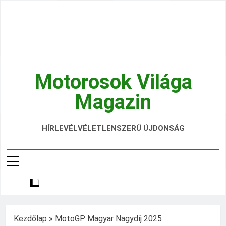
Ugrás
a
tartalomra
Motorosok Világa
Magazin
Hírek, Tesztek, Élmények Egy Helyen!
HÍRLEVÉL
VÉLETLENSZERŰ ÚJDONSÁG
Kezdőlap
»
MotoGP Magyar Nagydíj 2025