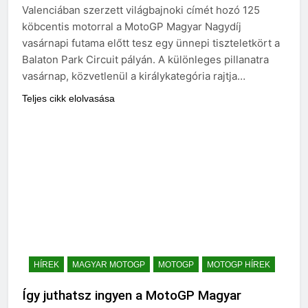
Valenciában szerzett világbajnoki címét hozó 125
köbcentis motorral a MotoGP Magyar Nagydíj
vasárnapi futama előtt tesz egy ünnepi tiszteletkört a
Balaton Park Circuit pályán. A különleges pillanatra
vasárnap, közvetlenül a királykategória rajtja…
Teljes cikk elolvasása
HÍREK
MAGYAR MOTOGP
MOTOGP
MOTOGP HÍREK
Így juthatsz ingyen a MotoGP Magyar