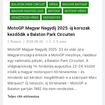
BALATON PARK CIRCUIT
HÍREK
MAGYAR MOTOGP
MAGYAR NAGYDÍJ 2025
MOTOGP
MOTOGP HÍREK
NEMZETKÖZI HÍREK
VERSENYEK
MotoGP Magyar Nagydíj 2025: új korszak
kezdődik a Balaton Park Circuiten
Roland
2025.08.20.
2
5 mins
MotoGP Magyar Nagydíj 2025: 33 év után újra
Magyarországra érkezik a MotoGP mezőnye, ráadásul
egy vadonatúj pályán, a Balaton Park Circuiten. A
világbajnokság 14. fordulója augusztus 22–24. között
íródik a magyar motorsport-történelembe – és
mindenki azt kérdezi: megállítható-e a szárnyaló Marc
Márquez? Új helyszín, új történetek – MotoGP a
Balaton partján 1992 óta nem rendeztek…
Teljes cikk elolvasása