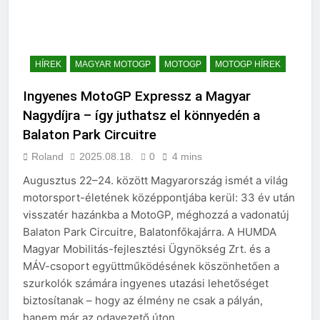
HÍREK
MAGYAR MOTOGP
MOTOGP
MOTOGP HÍREK
Ingyenes MotoGP Expressz a Magyar
Nagydíjra – így juthatsz el könnyedén a
Balaton Park Circuitre
Roland
2025.08.18.
0
4 mins
Augusztus 22–24. között Magyarország ismét a világ
motorsport-életének középpontjába kerül: 33 év után
visszatér hazánkba a MotoGP, méghozzá a vadonatúj
Balaton Park Circuitre, Balatonfőkajárra. A HUMDA
Magyar Mobilitás-fejlesztési Ügynökség Zrt. és a
MÁV-csoport együttműködésének köszönhetően a
szurkolók számára ingyenes utazási lehetőséget
biztosítanak – hogy az élmény ne csak a pályán,
hanem már az odavezető úton…