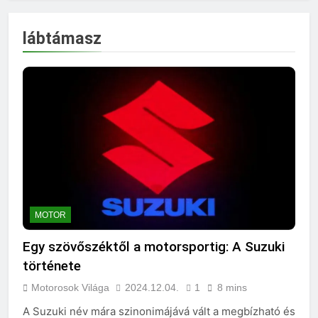
lábtámasz
MOTOR
Egy szövőszéktől a motorsportig: A Suzuki
története
Motorosok Világa
2024.12.04.
1
8 mins
A Suzuki név mára szinonimájává vált a megbízható és