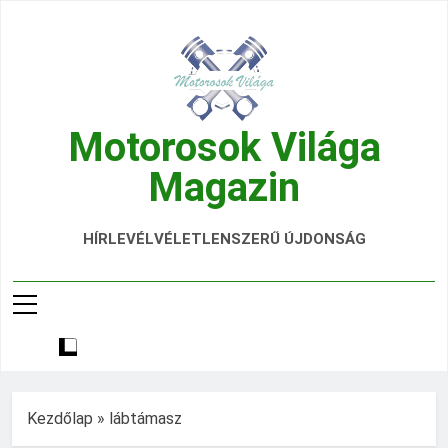
Ugrás
a
tartalomra
Motorosok Világa
Magazin
Hírek, Tesztek, Élmények Egy Helyen!
HÍRLEVÉL
VÉLETLENSZERŰ ÚJDONSÁG
Kezdőlap
»
lábtámasz