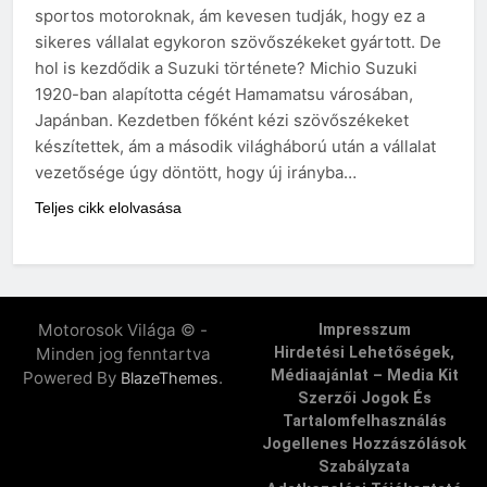
sportos motoroknak, ám kevesen tudják, hogy ez a
sikeres vállalat egykoron szövőszékeket gyártott. De
hol is kezdődik a Suzuki története? Michio Suzuki
1920-ban alapította cégét Hamamatsu városában,
Japánban. Kezdetben főként kézi szövőszékeket
készítettek, ám a második világháború után a vállalat
vezetősége úgy döntött, hogy új irányba…
Teljes cikk elolvasása
Motorosok Világa © -
Impresszum
Minden jog fenntartva
Hirdetési Lehetőségek,
Médiaajánlat – Media Kit
Powered By
.
BlazeThemes
Szerzői Jogok És
Tartalomfelhasználás
Jogellenes Hozzászólások
Szabályzata