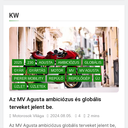
KW
2025
230
AGUSTA
AMBICIÓZUS
GLOBÁLIS
GYÁR
GYÁRTÁS
MOTOR
MV
MV AGUSTA
PIERER MOBILITY
REPÜLŐ
REPÜLŐGÉP
ÚJ
ÜZLET
ÜZLETEK
Az MV Agusta ambiciózus és globális
terveket jelent be.
Motorosok Világa
2024.08.05.
4
2 mins
Az MV Agusta ambiciózus globális terveket jelent be,