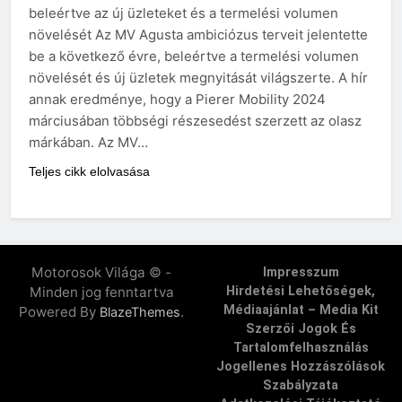
beleértve az új üzleteket és a termelési volumen
növelését Az MV Agusta ambiciózus terveit jelentette
be a következő évre, beleértve a termelési volumen
növelését és új üzletek megnyitását világszerte. A hír
annak eredménye, hogy a Pierer Mobility 2024
márciusában többségi részesedést szerzett az olasz
márkában. Az MV…
Teljes cikk elolvasása
Motorosok Világa © -
Impresszum
Minden jog fenntartva
Hirdetési Lehetőségek,
Médiaajánlat – Media Kit
Powered By
.
BlazeThemes
Szerzői Jogok És
Tartalomfelhasználás
Jogellenes Hozzászólások
Szabályzata