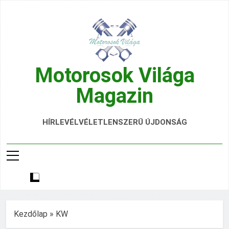
Ugrás
a
tartalomra
Motorosok Világa
Magazin
Hírek, Tesztek, Élmények Egy Helyen!
HÍRLEVÉL
VÉLETLENSZERŰ ÚJDONSÁG
Kezdőlap
»
KW