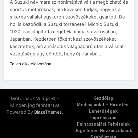
A Suzuki név mára szinonimájává vált a megbízható és
sportos motoroknak, ám kevesen tudják, hogy ez a
sikeres vállalat egykoron szövőszékeket gyártott. De
hol is kezdődik a Suzuki története? Michio Suzuki
1920-ban alapította cégét Hamamatsu városában,
Japánban. Kezdetben főként kézi szövőszékeket
készítettek, ám a második világháború után a vállalat
vezetősége úgy döntött, hogy új irányba…
Teljes cikk elolvasása
Motorosok Világa © -
Kezdőlap
Minden jog fenntartva
Médiaajánlat – Hirdetési
Lehetőségek
Powered By
.
BlazeThemes
Impresszum
Felhasználási Feltételek
Jogellenes Hozzászólások
Szabályzata