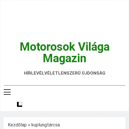
Ugrás
a
tartalomra
Motorosok Világa
Magazin
Hírek, Tesztek, Élmények Egy Helyen!
HÍRLEVÉL
VÉLETLENSZERŰ ÚJDONSÁG
Kezdőlap
»
kuplungtárcsa