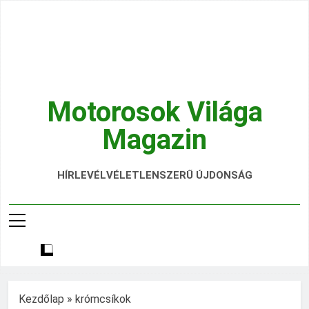
Ugrás
a
tartalomra
Motorosok Világa
Magazin
Hírek, Tesztek, Élmények Egy Helyen!
HÍRLEVÉL
VÉLETLENSZERŰ ÚJDONSÁG
Kezdőlap
»
krómcsíkok