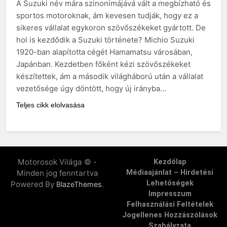
A Suzuki név mára szinonimájává vált a megbízható és
sportos motoroknak, ám kevesen tudják, hogy ez a
sikeres vállalat egykoron szövőszékeket gyártott. De
hol is kezdődik a Suzuki története? Michio Suzuki
1920-ban alapította cégét Hamamatsu városában,
Japánban. Kezdetben főként kézi szövőszékeket
készítettek, ám a második világháború után a vállalat
vezetősége úgy döntött, hogy új irányba…
Teljes cikk elolvasása
Motorosok Világa © -
Kezdőlap
Minden jog fenntartva
Médiaajánlat – Hirdetési
Lehetőségek
Powered By
.
BlazeThemes
Impresszum
Felhasználási Feltételek
Jogellenes Hozzászólások
Szabályzata