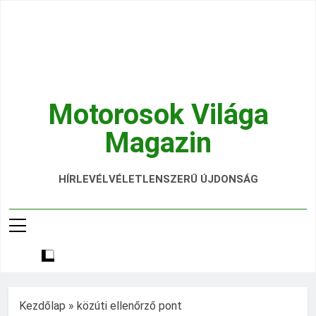
Ugrás
a
tartalomra
Motorosok Világa
Magazin
Hírek, Tesztek, Élmények Egy Helyen!
HÍRLEVÉL
VÉLETLENSZERŰ ÚJDONSÁG
Kezdőlap
»
közúti ellenőrző pont