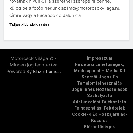
rovatnak hívunk. Ha szeretnél szerepelni benne,
küldd be a fotód nekünk az info@motorosokvilaga.hu
címre vagy a Facebook oldalunkra
Teljes cikk elolvasása
Motorosok Világa © -
Impresszum
Minden jog fenntartva
Hirdetési Lehetőségek,
Médiaajánlat – Media Kit
Powered By
.
BlazeThemes
Szerzői Jogok És
Tartalomfelhasználás
Jogellenes Hozzászólások
Szabályzata
Adatkezelési Tájékoztató
Felhasználási Feltételek
Cookie-K És Hozzájárulás-
Kezelés
Elérhetőségek