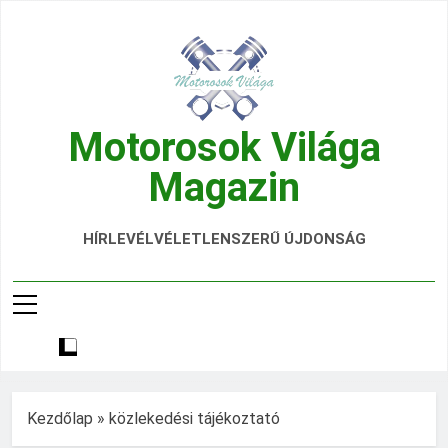
Ugrás
a
tartalomra
Motorosok Világa
Magazin
Hírek, Tesztek, Élmények Egy Helyen!
HÍRLEVÉL
VÉLETLENSZERŰ ÚJDONSÁG
Kezdőlap
»
közlekedési tájékoztató